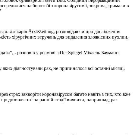
заголовок бульварної газети Bild. Солідний інформаційний
осередилися на боротьбі з коронавірусом і, зокрема, тримали в
"
я для лікарів ÄrzteZeitung, розповідаючи про дослідження
ькість хірургічних втручань для видалення злоякісних пухлин,
дати", - розповів у розмові з Der Spiegel Міхаель Бауманн
 яких діагностували рак, не припинялося всі останні місяці,
рез страх захворіти коронавірусом багато навіть з тих, хто вже
 що дозволяють на ранній стадії виявити, наприклад, рак