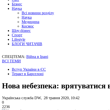
Бізнес
Наука
Всі новини розділу
Наука
Медицина
Космос
Шоу-бізнес
Спорт
Lifestyle
БЛОГИ ЧИТАЧІВ
СПЕЦТЕМА:
Війна в Ірані
ВСІ ТЕМИ
Вступ України в ЄС
Теракт в Барселоні
Нова небезпека: врятуватися в
Українська служба DW, 28 травня 2020, 10:42
0
2236