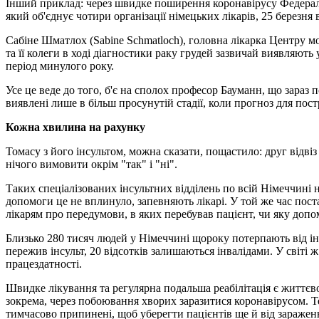
Інший приклад: через швидке поширення коронавірусу Федераль
який об'єднує чотири організації німецьких лікарів, 25 березн
Сабіне Шматлох (Sabine Schmatloch), головна лікарка Центру мол
та її колеги в ході діагностики раку грудей зазвичай виявляют
період минулого року.
Усе це веде до того, б'є на сполох професор Бауманн, що зараз 
виявлені лише в більш просунутій стадії, коли прогноз для пос
Кожна хвилина на рахунку
Томасу з його інсультом, можна сказати, пощастило: друг відвіз
нічого вимовити окрім "так" і "ні".
Таких спеціалізованих інсультних відділень по всій Німеччині н
допомоги це не вплинуло, запевняють лікарі. У той же час пост
лікарям про передумови, в яких перебував пацієнт, чи яку доп
Близько 280 тисяч людей у ​​Німеччині щороку потерпають від і
пережив інсульт, 20 відсотків залишаються інвалідами. У світі
працездатності.
Швидке лікування та регулярна подальша реабілітація є життєво
зокрема, через побоювання хворих заразитися коронавірусом. Те
тимчасово припинені, щоб уберегти пацієнтів ще й від зараже