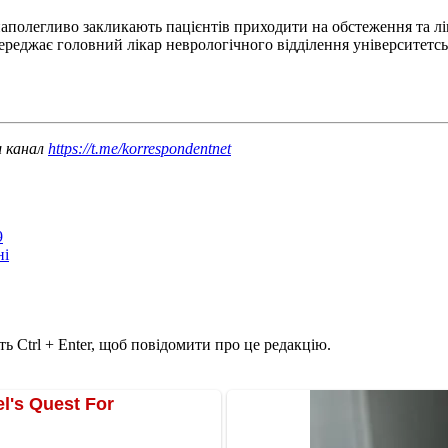
наполегливо закликають пацієнтів приходити на обстеження та ліку
попереджає головний лікар неврологічного відділення університе
ш канал
https://t.me/korrespondentnet
9
ні
ь Ctrl + Enter, щоб повідомити про це редакцію.