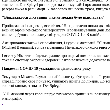
Ще гіршою виглядає ситуація з операціями для онкохворих. "У Н
тижневик Der Spiegel розповідає на своєму сайті про долю двох 
резерві ліжка в реанімації. У заголовок винесена фраза, кинута 
"Відкладалося лікування, яке не можна було відкладати"
Проблема, як і пандемія, всесвітня. "Не проведено понад два м
вчених Бірмінгемського університету. Проаналізувавши дані 359
які не відбулися по всьому світу через COVID-19. В одній лише
Але зривалися також і опромінення, і курси хімотерапії. "Я зна
(Michael Baumann), голова правління Німецького онкологічного
І все ж у Німеччині йдеться радше про окремі помилки, вважає 
хоча на систему охорони здоров'я і лягло величезне додаткове 
Пандемія COVID-19 ускладнила діагностику раку
Тому зараз Міхаеля Бауманна найбільше турбує доля іншої групи 
справді погано себе почуває, уникають візитів до лікарів. До 
товстої кишки, зазначає Der Spiegel.
У Німеччині через коронавірус тимчасово припиняли розсилку
мамографію