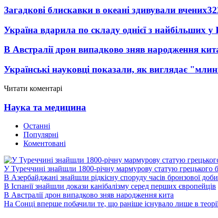
Загадкові блискавки в океані здивували вчених
32
Україна вдарила по складу однієї з найбільших у
В Австралії дрон випадково зняв народження кит
Українські науковці показали, як виглядає "млин
Читати коментарі
Наука та медицина
Останні
Популярні
Коментовані
У Туреччині знайшли 1800-річну мармурову статую грецького 
В Азербайджані знайшли рідкісну споруду часів бронзової доби
В Іспанії знайшли докази канібалізму серед перших європейців
В Австралії дрон випадково зняв народження кита
На Сонці вперше побачили те, що раніше існувало лише в теорі