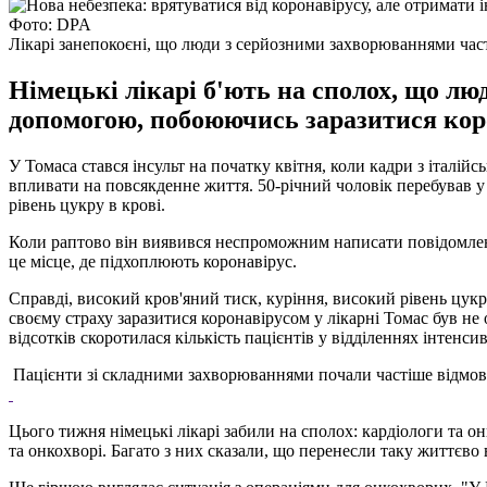
Фото: DPA
Лікарі занепокоєні, що люди з серйозними захворюваннями част
Німецькі лікарі б'ють на сполох, що л
допомогою, побоюючись заразитися коро
У Томаса стався інсульт на початку квітня, коли кадри з італі
впливати на повсякденне життя. 50-річний чоловік перебував у
рівень цукру в крові.
Коли раптово він виявився неспроможним написати повідомлення
це місце, де підхоплюють коронавірус.
Справді, високий кров'яний тиск, куріння, високий рівень цукр
своєму страху заразитися коронавірусом у лікарні Томас був не
відсотків скоротилася кількість пацієнтів у відділеннях інтенсивн
Пацієнти зі складними захворюваннями почали частіше відмовля
Цього тижня німецькі лікарі забили на сполох: кардіологи та 
та онкохворі. Багато з них сказали, що перенесли таку життєво