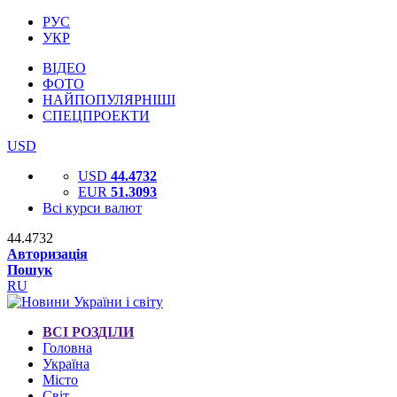
РУС
УКР
ВІДЕО
ФОТО
НАЙПОПУЛЯРНІШІ
СПЕЦПРОЕКТИ
USD
USD
44.4732
EUR
51.3093
Всі курси валют
44.4732
Авторизація
Пошук
RU
ВСІ РОЗДІЛИ
Головна
Україна
Місто
Світ