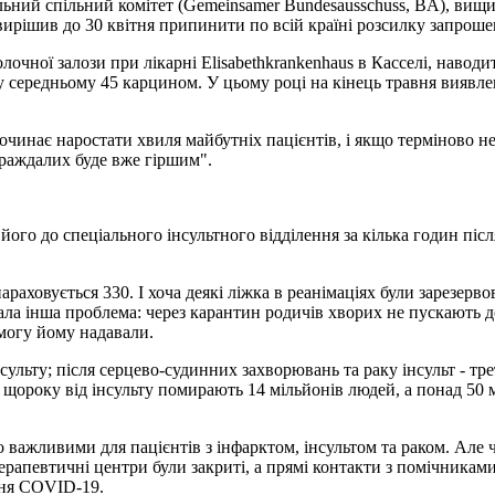
ний спільний комітет (Gemeinsamer Bundesausschuss, BA), вищий
я вирішив до 30 квітня припинити по всій країні розсилку запрош
очної залози при лікарні Elisabethkrankenhaus в Касселі, наводит
ь у середньому 45 карцином. У цьому році на кінець травня виявл
починає наростати хвиля майбутніх пацієнтів, і якщо терміново н
траждалих буде вже гіршим".
 його до спеціального інсультного відділення за кілька годин пі
араховується 330. І хоча деякі ліжка в реанімаціях були зарезер
ала інша проблема: через карантин родичів хворих не пускають до
омогу йому надавали.
нсульту; після серцево-судинних захворювань та раку інсульт - т
 ж щороку від інсульту помирають 14 мільйонів людей, а понад 5
 важливими для пацієнтів з інфарктом, інсультом та раком. Але 
рапевтичні центри були закриті, а прямі контакти з помічниками
ння COVID-19.