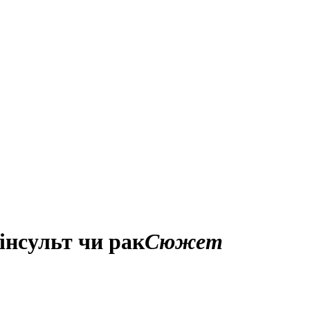
інсульт чи рак
Сюжет