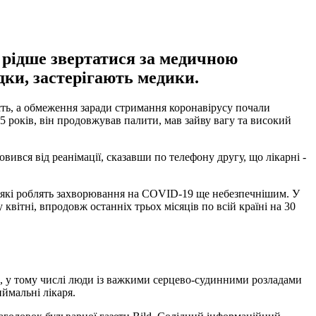
 рідше звертатися за медичною
дки, застерігають медики.
ість, а обмеження заради стримання коронавірусу почали
5 років, він продовжував палити, мав зайву вагу та високий
вся від реанімації, сказавши по телефону другу, що лікарні -
ми, які роблять захворювання на COVID-19 ще небезпечнішим. У
вітні, впродовж останніх трьох місяців по всій країні на 30
и, у тому числі люди із важкими серцево-судинними розладами
иймальні лікаря.