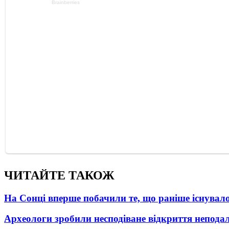
ЧИТАЙТЕ ТАКОЖ
На Сонці вперше побачили те, що раніше існувало
Археологи зробили несподіване відкриття неподал