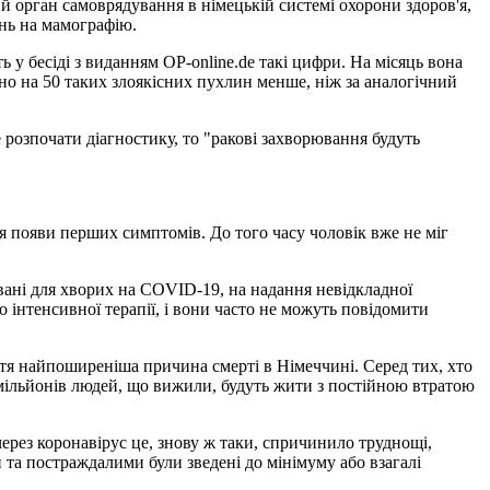
 орган самоврядування в німецькій системі охорони здоров'я,
ень на мамографію.
ь у бесіді з виданням OP-online.de такі цифри. На місяць вона
ено на 50 таких злоякісних пухлин менше, ніж за аналогічний
е розпочати діагностику, то "ракові захворювання будуть
сля появи перших симптомів. До того часу чоловік вже не міг
вовані для хворих на COVID-19, на надання невідкладної
 інтенсивної терапії, і вони часто не можуть повідомити
ретя найпоширеніша причина смерті в Німеччині. Серед тих, хто
0 мільйонів людей, що вижили, будуть жити з постійною втратою
через коронавірус це, знову ж таки, спричинило труднощі,
 та постраждалими були зведені до мінімуму або взагалі