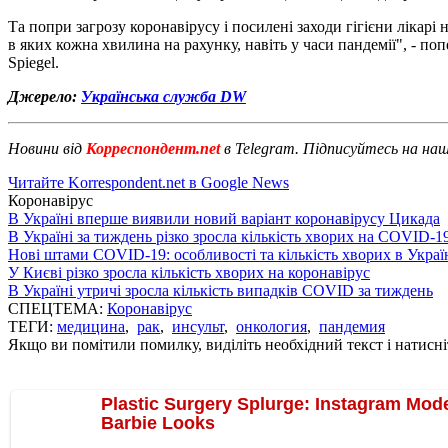
Та попри загрозу коронавірусу і посилені заходи гігієни лікарі 
в яких кожна хвилина на рахунку, навіть у часи пандемії", - 
Spiegel.
Джерело:
Українська служба DW
Новини від
Корреспондент.net
в Telegram. Підписуйтесь на на
Читайте Korrespondent.net в Google News
Коронавірус
В Україні вперше виявили новий варіант коронавірусу Цикада
В Україні за тиждень різко зросла кількість хворих на COVID-1
Нові штами COVID-19: особливості та кількість хворих в Украї
У Києві різко зросла кількість хворих на коронавірус
В Україні утричі зросла кількість випадків COVID за тиждень
СПЕЦТЕМА:
Коронавірус
ТЕГИ:
медицина
,
рак
,
инсульт
,
онкология
,
пандемия
Якщо ви помітили помилку, виділіть необхідний текст і натисніт