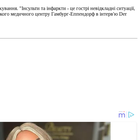
вання. "Інсульти та інфаркти - це гострі невідкладні ситуації,
тського медичного центру Гамбург-Еппендорф в інтерв'ю Der