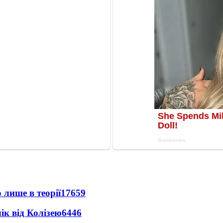
 лише в теорії
17659
ік від Колізею
6446