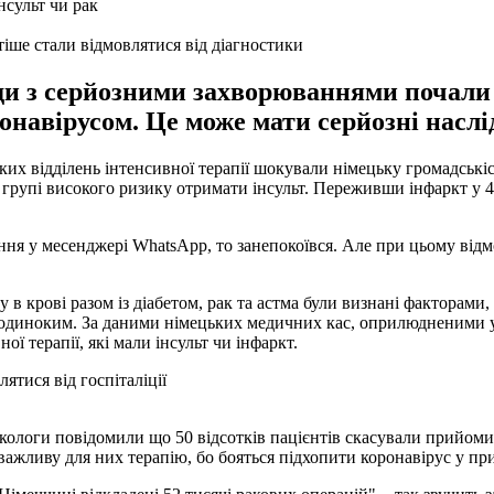
іше стали відмовлятися від діагностики
юди з серйозними захворюваннями почали
навірусом. Це може мати серйозні наслі
йських відділень інтенсивної терапії шокували німецьку громадськ
 групі високого ризику отримати інсульт. Переживши інфаркт у 4
 у месенджері WhatsApp, то занепокоївся. Але при цьому відмови
у в крові разом із діабетом, рак та астма були визнані фактора
 одиноким. За даними німецьких медичних кас, оприлюдненими у к
ої терапії, які мали інсульт чи інфаркт.
тися від госпіталіції
онкологи повідомили що 50 відсотків пацієнтів скасували прийом
 важливу для них терапію, бо бояться підхопити коронавірус у пр