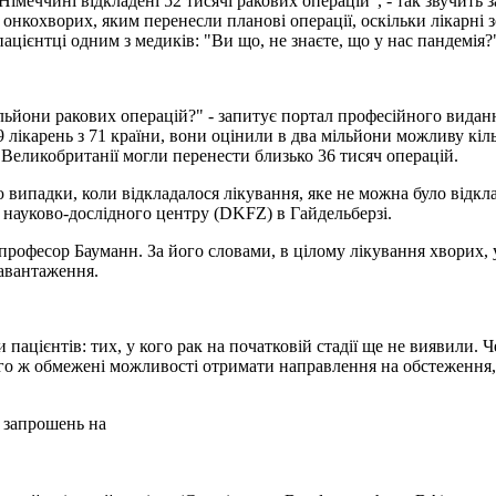
імеччині відкладені 52 тисячі ракових операцій", - так звучить 
онкохворих, яким перенесли планові операції, оскільки лікарні з
пацієнтці одним з медиків: "Ви що, не знаєте, що у нас пандемія?
ільйони ракових операцій?" - запитує портал професійного виданн
 лікарень з 71 країни, вони оцінили в два мільйони можливу кіл
 Великобританії могли перенести близько 36 тисяч операцій.
ю випадки, коли відкладалося лікування, яке не можна було відкла
 науково-дослідного центру (DKFZ) в Гайдельберзі.
професор Бауманн. За його словами, в цілому лікування хворих, у
навантаження.
пацієнтів: тих, у кого рак на початковій стадії ще не виявили. Че
того ж обмежені можливості отримати направлення на обстеження,
 запрошень на