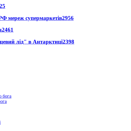
25
 РФ мереж супермаркетів
2956
а
2461
цевий лід" в Антарктиці
2398
бога
ї