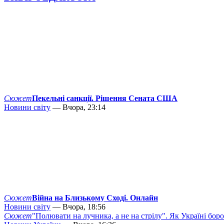
Сюжет
Пекельні санкції. Рішення Сената США
Новини світу
— Вчора, 23:14
Сюжет
Війна на Близькому Сході. Онлайн
Новини світу
— Вчора, 18:56
Сюжет
"Полювати на лучника, а не на стрілу". Як Україні бор