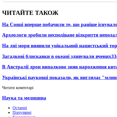
ЧИТАЙТЕ ТАКОЖ
На Сонці вперше побачили те, що раніше існувало
Археологи зробили несподіване відкриття неподал
На дні моря виявили унікальний нацистський то
Загадкові блискавки в океані здивували вчених
33
В Австралії дрон випадково зняв народження кит
Українські науковці показали, як виглядає "млин
Читати коментарі
Наука та медицина
Останні
Популярні