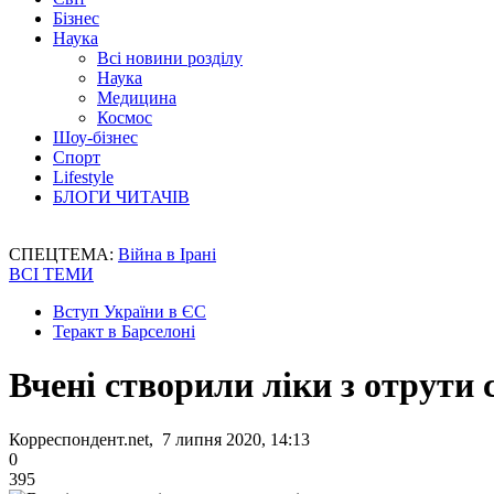
Бізнес
Наука
Всі новини розділу
Наука
Медицина
Космос
Шоу-бізнес
Спорт
Lifestyle
БЛОГИ ЧИТАЧІВ
СПЕЦТЕМА:
Війна в Ірані
ВСІ ТЕМИ
Вступ України в ЄС
Теракт в Барселоні
Вчені створили ліки з отрути 
Корреспондент.net, 7 липня 2020, 14:13
0
395