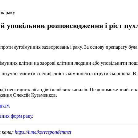
ок раку
й уповільнює розповсюдження і ріст пух
 проти аутоімунних захворювань і раку. За основу препарату була
і імунних клітин на здорові клітини людини або уповільнити пош
тучно змінити специфічність компонента отрути скорпіона. В рез
одії пептидних лігандів і калієвих каналів. Це допоможе знайти 
дження Олексій Кузьменков.
русу.
овних форм раку
.
ш канал
https://t.me/korrespondentnet