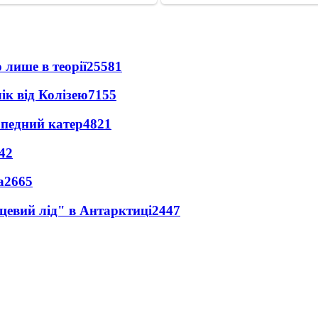
 лише в теорії
25581
ік від Колізею
7155
рпедний катер
4821
42
а
2665
цевий лід" в Антарктиці
2447