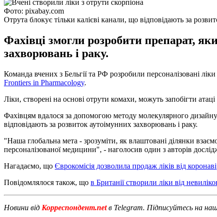
Фото: pixabay.com
Отрута блокує тільки калієві канали, що відповідають за розвит
Фахівці змогли розробити препарат, яки
захворювань і раку.
Команда вчених з Бельгії та РФ розробили персоналізовані ліки
Frontiers in Pharmacology
.
Ліки, створені на основі отрути комахи, можуть запобігти атац
Фахівцям вдалося за допомогою методу молекулярного дизайну ш
відповідають за розвиток аутоімунних захворювань і раку.
"Наша глобальна мета - зрозуміти, як влаштовані ділянки взаєм
персоналізованої медицини", - наголосив один з авторів дослі
Нагадаємо, що
Єврокомісія дозволила продаж ліків від коронаві
Повідомлялося також, що
в Британії створили ліки від невилік
Новини від
Корреспондент.net
в Telegram. Підписуйтесь на на