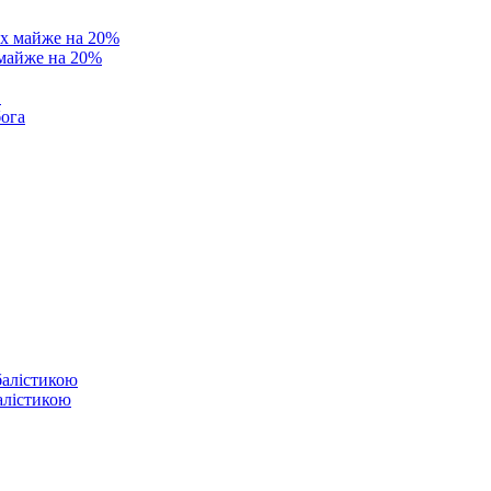
 майже на 20%
в
бога
балістикою