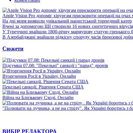
Коментовані
Apple Vision Pro допоміг хірургам прискорити операції на очах
На дні моря виявили унікальний нацистський торпедний катер
Вчені за допомогою ШІ створили 16 нових синтетичних вірусі
У Туреччині знайшли 1800-річну мармурову статую грецького 
В Азербайджані знайшли рідкісну споруду часів бронзової доби
Сюжети
Підсумки 07.08: "Пекельні" санкції і "парад" дронів
Вторгнення Росії в Україну. Онлайн
Пекельні санкції. Рішення Сената США
Війна на Близькому Сході. Онлайн
"Полювати на лучника, а не на стрілу". Як Україні боротись з 
ВИБІР РЕДАКТОРА