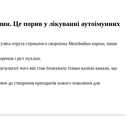
лин. Це порив у лікуванні аутоімунних
 узята отрута строкатого скорпіона Mesobuthus eupeus, пише
ирення і ріст пухлин.
ультаті чого він став блокувати тільки калієві канали, що
ключ до створення препаратів нового покоління для