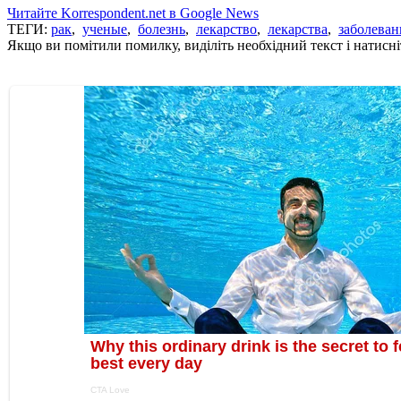
Читайте Korrespondent.net в Google News
ТЕГИ:
рак
,
ученые
,
болезнь
,
лекарство
,
лекарства
,
заболеван
Якщо ви помітили помилку, виділіть необхідний текст і натисніт