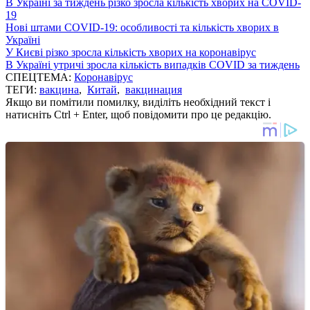
В Україні за тиждень різко зросла кількість хворих на COVID-
19
Нові штами COVID-19: особливості та кількість хворих в
Україні
У Києві різко зросла кількість хворих на коронавірус
В Україні утричі зросла кількість випадків COVID за тиждень
СПЕЦТЕМА:
Коронавірус
ТЕГИ:
вакцина
,
Китай
,
вакцинация
Якщо ви помітили помилку, виділіть необхідний текст і
натисніть Ctrl + Enter, щоб повідомити про це редакцію.