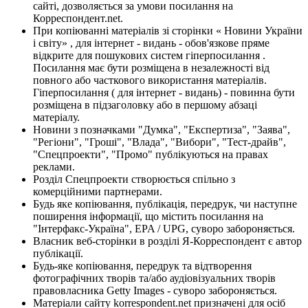
сайті, дозволяється за умови посилання на
Корреспондент.net.
При копіюванні матеріалів зі сторінки « Новини України
і світу» , для інтернет - видань - обов'язкове пряме
відкрите для пошукових систем гіперпосилання .
Посилання має бути розміщена в незалежності від
повного або часткового використання матеріалів.
Гіперпосилання ( для інтернет - видань) - повинна бути
розміщена в підзаголовку або в першому абзаці
матеріалу.
Новини з позначками "Думка", "Експертиза", "Заява",
"Регіони", "Гроші", "Влада", "Вибори", "Тест-драйв",
"Спецпроекти", "Промо" публікуються на правах
реклами.
Розділ Спецпроекти створюється спільно з
комерційними партнерами.
Будь яке копіювання, публікація, передрук, чи наступне
поширення інформації, що містить посилання на
"Інтерфакс-Україна", EPA / UPG, суворо забороняється.
Власник веб-сторінки в розділі Я-Корреспондент є автор
публікації.
Будь-яке копіювання, передрук та відтворення
фотографічних творів та/або аудіовізуальних творів
правовласника Getty Images - суворо забороняється.
Матеріали сайту korrespondent.net призначені для осіб