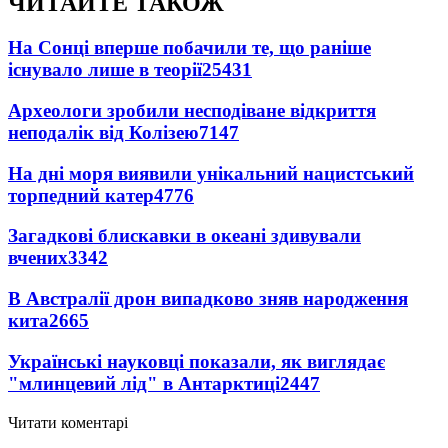
ЧИТАЙТЕ ТАКОЖ
На Сонці вперше побачили те, що раніше
існувало лише в теорії
25431
Археологи зробили несподіване відкриття
неподалік від Колізею
7147
На дні моря виявили унікальний нацистський
торпедний катер
4776
Загадкові блискавки в океані здивували
вчених
3342
В Австралії дрон випадково зняв народження
кита
2665
Українські науковці показали, як виглядає
"млинцевий лід" в Антарктиці
2447
Читати коментарі