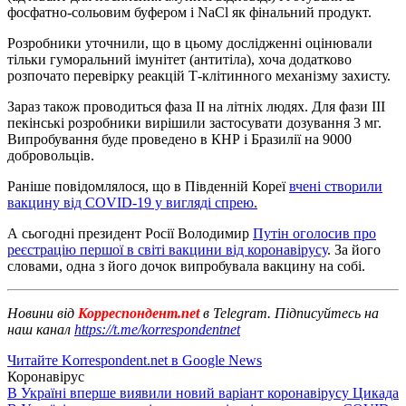
фосфатно-сольовим буфером і NaCl як фінальний продукт.
Розробники уточнили, що в цьому дослідженні оцінювали
тільки гуморальний імунітет (антитіла), хоча додатково
розпочато перевірку реакцій Т-клітинного механізму захисту.
Зараз також проводиться фаза II на літніх людях. Для фази III
пекінські розробники вирішили застосувати дозування 3 мг.
Випробування буде проведено в КНР і Бразилії на 9000
добровольців.
Раніше повідомлялося, що в Південній Кореї
вчені створили
вакцину від COVID-19 у вигляді спрею.
А сьогодні президент Росії Володимир
Путін оголосив про
реєстрацію першої в світі вакцини від коронавірусу
. За його
словами, одна з його дочок випробувала вакцину на собі.
Новини від
Корреспондент.net
в Telegram. Підписуйтесь на
наш канал
https://t.me/korrespondentnet
Читайте Korrespondent.net в Google News
Коронавірус
В Україні вперше виявили новий варіант коронавірусу Цикада