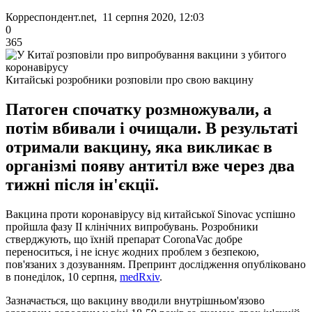
Корреспондент.net, 11 серпня 2020, 12:03
0
365
Китайські розробники розповіли про свою вакцину
Патоген спочатку розмножували, а
потім вбивали і очищали. В результаті
отримали вакцину, яка викликає в
організмі появу антитіл вже через два
тижні після ін'єкції.
Вакцина проти коронавірусу від китайської Sinovac успішно
пройшла фазу II клінічних випробувань. Розробники
стверджують, що їхній препарат CoronaVac добре
переноситься, і не існує жодних проблем з безпекою,
пов'язаних з дозуванням. Препринт дослідження опубліковано
в понеділок, 10 серпня,
medRxiv
.
Зазначається, що вакцину вводили внутрішньом'язово