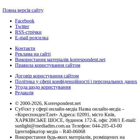
Повна версія сайту
Facebook
Twitter
RSS-стрічки
E-mail розсилка
Контакти
Реклама на сайті
Використання матеріалів korrespondent.net
Правила користування сайтом
Договір користування сайтом
Політика у сфері конфіденційності і персональних даних
Угода щодо користування
Редакція
© 2000-2026, Korrespondent.net
Суб'єкт у сфері онлайн-медіа Назва онлайн-медіа –
«КореспонденТ.net» Адреса: 02091, місто Київ,
ХАРКІВСЬКЕ ШОСЕ, будинок 172-Б, офіс 208/1 E-mail:
sunlight@mediadim.com.ua
Телефон: 044-205-43-00
Ідентифікатор медіа – R40-06068
Використання будь-яких матеріалів, розміщених на