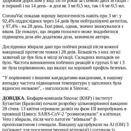
здоровим дорослим у віці 18-59 років за схемою двох ін'єкцій -
в перший і на 14 день - в дозі як 3 мг/0,5 мл, так і 6 мг/0,5 мл.
CoronaVac показав хорошу імуногенність навіть при 3 мг: у
92,4% піддослідних через 14 днів були нейтралізуючі антитіла,
у 97,4% - на 28 день. Їхні рівні, однак, значно знижувалися з
віком. Це показує, що людям похилого може знадобитися
підвищена доза або додаткова доза, зазначили автори.
Дослідники збирали дані про побічні реакції після кожної
вакцинації протягом тижня і 28 днів. Більшість з них легкі:
зазвичай це був біль в місці ін'єкції. Складних випадків не
було. Частота виникнення побічних реакцій в групах 6 мг і 3
мг була порівнянною, що вказує на хороший профіль безпеки.
"У порівнянні з іншими кандидатами-вакцинами, в нашому
випадку частота підвищення температури у щеплених була
відносно низькою", - наголосили в Sinovac.
ДОВІДКА
. Біофарм-компанія Sinovac (КНР) і інститут
Бутантан (Бразилія) почали розробку цільновіріонної вакцини
28 січня. 13 квітня отримали дозвіл на фази I/II випробувань в
провінції Цзянсу. SARS-CoV-2 "розмножували" в клітинах
Vero і збирали, після чого патоген "вбивали" β-
пропіолактоном і очищали. Вакцину адсорбували на Al (OH) 3
(ад'ювант для посилення імунної відповіді) і готували із