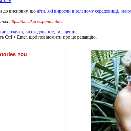
вітрям
.
ли до висновку, що
діти, які
виросли
в зеленому середовищі, маю
канал
https://t.me/korrespondentnet
ние воздуха
,
исследование
,
младенцы
ь Ctrl + Enter, щоб повідомити про це редакцію.