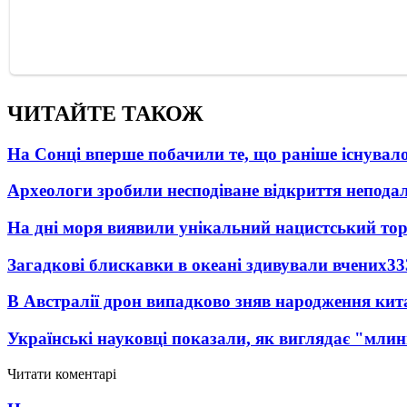
ЧИТАЙТЕ ТАКОЖ
На Сонці вперше побачили те, що раніше існувало
Археологи зробили несподіване відкриття неподал
На дні моря виявили унікальний нацистський то
Загадкові блискавки в океані здивували вчених
33
В Австралії дрон випадково зняв народження кит
Українські науковці показали, як виглядає "млин
Читати коментарі