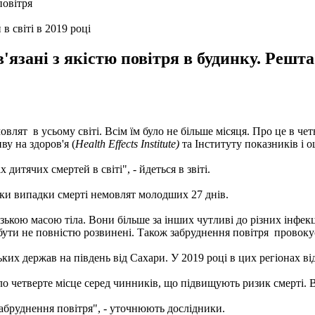
 світі в 2019 році
язані з якістю повітря в будинку. Решта
влят в усьому світі. Всім їм було не більше місяця. Про це в чет
у на здоров'я (
Health Effects Institute)
та Інституту показників і 
итячих смертей в світі", - йдеться в звіті.
ьки випадки смерті немовлят молодших 27 днів.
 низькою масою тіла. Вони більше за інших чутливі до різних інфе
 бути не повністю розвинені. Також забруднення повітря провоку
ких держав на південь від Сахари. У 2019 році в цих регіонах в
о четверте місце серед чинників, що підвищують ризик смерті. В
забруднення повітря", - уточнюють дослідники.