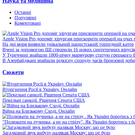
Наука та медицина
Останні
Популярні
Коментовані
Apple Vision Pro допоміг хірургам прискорити операції на очах
На дні моря виявили унікальний нацистський торпедний катер
Вчені за допомогою ШІ створили 16 нових синтетичних вірусі
У Туреччині знайшли 1800-річну мармурову статую грецького 
В Азербайджані знайшли рідкісну споруду часів бронзової доби
Сюжети
Вторгнення Росії в Україну. Онлайн
Пекельні санкції. Рішення Сената США
Війна на Близькому Сході. Онлайн
"Полювати на лучника, а не на стрілу". Як Україні боротись з 
Загадковий звук вибуху налякав Москву: що це було