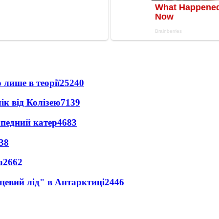
 лише в теорії
25240
ік від Колізею
7139
рпедний катер
4683
38
а
2662
цевий лід" в Антарктиці
2446