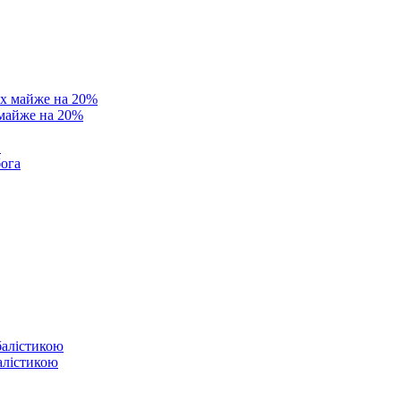
 майже на 20%
в
бога
балістикою