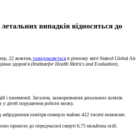
 летальних випадків відносяться до
вер, 22 жовтня,
повідомляється
в річному звіті Stateof Global Air
оцінки здоров'я
(Institutefor Health Metrics and Evaluation
).
кцій і пневмонії. Загалом, захворювання дихальних шляхів
є у дітей порушення роботи мозку.
ід забруднення повітря померло майже 422 тисячі немовлят.
оно привело до передчасної смерті 6,75 мільйона осіб.