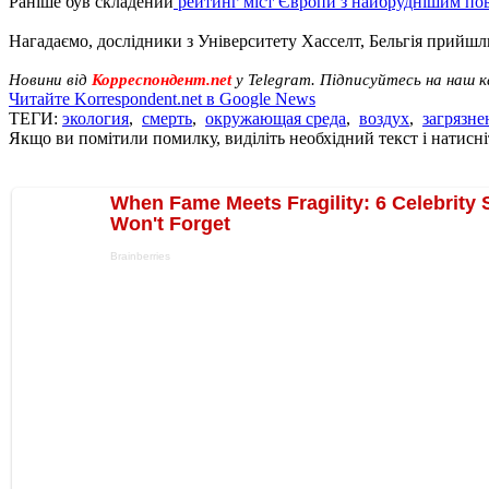
Раніше був складений
рейтинг міст Європи з найбруднішим по
Нагадаємо, дослідники з Університету Хасселт, Бельгія прийш
Новини від
Корреспондент.net
у Telegram. Підписуйтесь на наш 
Читайте Korrespondent.net в Google News
ТЕГИ:
экология
,
смерть
,
окружающая среда
,
воздух
,
загрязне
Якщо ви помітили помилку, виділіть необхідний текст і натисніт