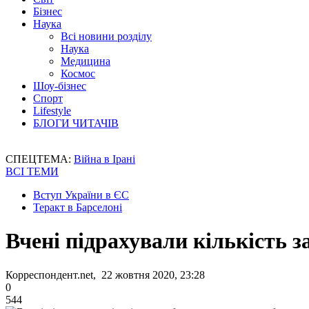
Бізнес
Наука
Всі новини розділу
Наука
Медицина
Космос
Шоу-бізнес
Спорт
Lifestyle
БЛОГИ ЧИТАЧІВ
СПЕЦТЕМА:
Війна в Ірані
ВСІ ТЕМИ
Вступ України в ЄС
Теракт в Барселоні
Вчені підрахували кількість з
Корреспондент.net, 22 жовтня 2020, 23:28
0
544