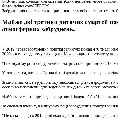
Фото: twitter.com/KTRTRS
Забруднення повітря стало причиною 20% всіх дитячих смертей в
Майже дві третини дитячих смертей пов'
атмосферних забруднень.
У 2019 через забруднення повітря загинуло понад 476 тисяч немо
2020 року, складеному фахівцями Міжнародного інституту вплив
"В минулому році забруднення повітря стало причиною 20% всіх д
Уточнюється, що в своїй аналітиці дослідники враховували тіл
Згідно зі звітом, в групі ризику знаходяться діти, народжені з
особливо небезпечні для недоношених дітей - їх легені можуть
Найбільше жертв припадає на країни Південної Азії і африкансь
За словами вчених, в минулому році забруднення повітря зайнял
"Це означає, що в 2019 році кожна дев'ята людина померла від 