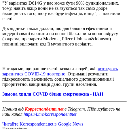
"У варіантах D614G у вас може бути 90% функціональних,
тому, навіть якщо вони не зв'язуються так само добре,
ймовірність того, що у вас буде інфекція, вища", - пояснили
вчені.
Дослідники також додали, що для більшої ефективності
модернізовані вакцини на основі білка-шипа коронавірусу
(зокрема, препарати Moderna, Pfizer і Johnson&Johnson)
повинні включати код її мутантного варіанта.
Нагадаємо, що раніше вчені назвали людей, які
ризикують
заразитися COVID-19 повторно
. Отримані результати
підкреслюють важливість соціального дистанціювання і
пріоритетної вакцинації даної групи населення.
Зимова хвиля COVID більш смертоносна - НАН
Новини від
Корреспондент.net
в Telegram. Підписуйтесь на
наш канал
https://t.me/korrespondentnet
Читайте Korrespondent.net в Google News