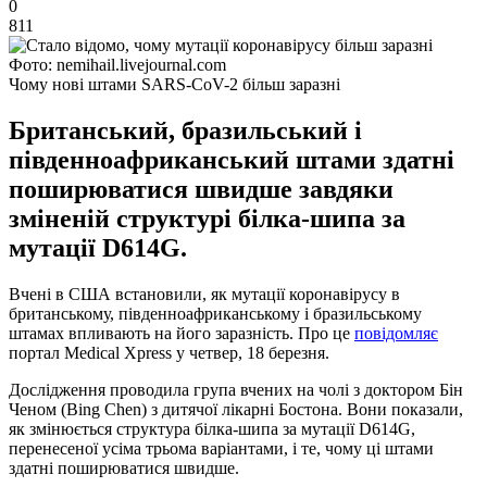
0
811
Фото: nemihail.livejournal.com
Чому нові штами SARS-CoV-2 більш заразні
Британський, бразильський і
південноафриканський штами здатні
поширюватися швидше завдяки
зміненій структурі білка-шипа за
мутації D614G.
Вчені в США встановили, як мутації коронавірусу в
британському, південноафриканському і бразильському
штамах впливають на його заразність. Про це
повідомляє
портал Medical Xpress у четвер, 18 березня.
Дослідження проводила група вчених на чолі з доктором Бін
Ченом (Bing Chen) з дитячої лікарні Бостона. Вони показали,
як змінюється структура білка-шипа за мутації D614G,
перенесеної усіма трьома варіантами, і те, чому ці штами
здатні поширюватися швидше.