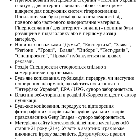
і світу» , для інтернет - видань - обов'язкове пряме
відкрите для пошукових систем гіперпосилання .
Посилання має бути розміщена в незалежності від
повного або часткового використання матеріалів.
Гіперпосилання ( для інтернет - видань) - повинна бути
розміщена в підзаголовку або в першому абзаці
матеріалу.
Новини з позначками "Думка", "Експертиза", "Заява",
"Регіони", "Гроші", "Влада", "Вибори", "Тест-драйв",
"Спецпроекти", "Промо" публікуються на правах
реклами.
Розділ Спецпроекти створюється спільно з
комерційними партнерами.
Будь яке копіювання, публікація, передрук, чи наступне
поширення інформації, що містить посилання на
"Інтерфакс-Україна", EPA / UPG, суворо забороняється.
Власник веб-сторінки в розділі Я-Корреспондент є автор
публікації.
Будь-яке копіювання, передрук та відтворення
фотографічних творів та/або аудіовізуальних творів
правовласника Getty Images - суворо забороняється.
Матеріали сайту korrespondent.net призначені для осіб
старше 21 року (21+). Участь в азартних іграх може
викликати ігрову залежність. Дотримуйтесь правил