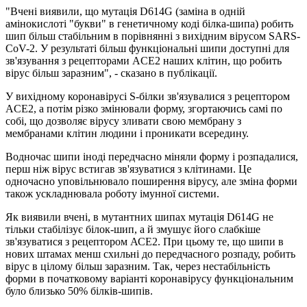
"Вчені виявили, що мутація D614G (заміна в одній
амінокислоті "букви" в генетичному коді білка-шипа) робить
шип більш стабільним в порівнянні з вихідним вірусом SARS-
CoV-2. У результаті більш функціональні шипи доступні для
зв'язування з рецепторами ACE2 наших клітин, що робить
вірус більш заразним", - сказано в публікації.
У вихідному коронавірусі S-білки зв'язувалися з рецептором
ACE2, а потім різко змінювали форму, згортаючись самі по
собі, що дозволяє вірусу зливати свою мембрану з
мембранами клітин людини і проникати всередину.
Водночас шипи іноді передчасно міняли форму і розпадалися,
перш ніж вірус встигав зв'язуватися з клітинами. Це
одночасно уповільнювало поширення вірусу, але зміна форми
також ускладнювала роботу імунної системи.
Як виявили вчені, в мутантних шипах мутація D614G не
тільки стабілізує білок-шип, а й змушує його слабкіше
зв'язуватися з рецептором АСЕ2. При цьому те, що шипи в
нових штамах менш схильні до передчасного розпаду, робить
вірус в цілому більш заразним. Так, через нестабільність
форми в початковому варіанті коронавірусу функціональним
було близько 50% білків-шипів.