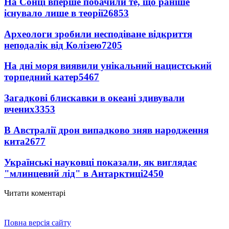
На Сонці вперше побачили те, що раніше
існувало лише в теорії
26853
Археологи зробили несподіване відкриття
неподалік від Колізею
7205
На дні моря виявили унікальний нацистський
торпедний катер
5467
Загадкові блискавки в океані здивували
вчених
3353
В Австралії дрон випадково зняв народження
кита
2677
Українські науковці показали, як виглядає
"млинцевий лід" в Антарктиці
2450
Читати коментарі
Повна версія сайту