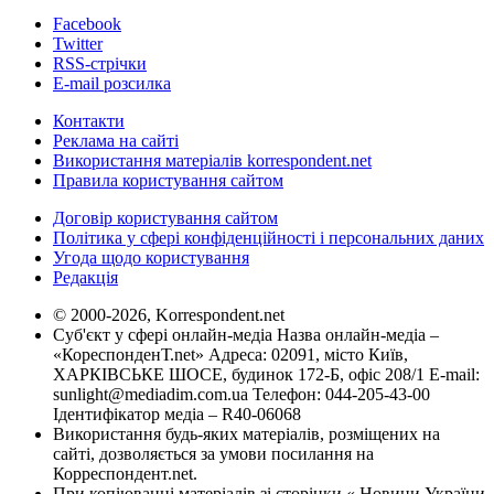
Facebook
Twitter
RSS-стрічки
E-mail розсилка
Контакти
Реклама на сайті
Використання матеріалів korrespondent.net
Правила користування сайтом
Договір користування сайтом
Політика у сфері конфіденційності і персональних даних
Угода щодо користування
Редакція
© 2000-2026, Korrespondent.net
Суб'єкт у сфері онлайн-медіа Назва онлайн-медіа –
«КореспонденТ.net» Адреса: 02091, місто Київ,
ХАРКІВСЬКЕ ШОСЕ, будинок 172-Б, офіс 208/1 E-mail:
sunlight@mediadim.com.ua
Телефон: 044-205-43-00
Ідентифікатор медіа – R40-06068
Використання будь-яких матеріалів, розміщених на
сайті, дозволяється за умови посилання на
Корреспондент.net.
При копіюванні матеріалів зі сторінки « Новини України