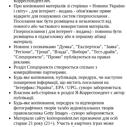
Корреспондент.net.
При копіюванні матеріалів зі сторінки « Новини України
і світу» , для інтернет - видань - обов'язкове пряме
відкрите для пошукових систем гіперпосилання .
Посилання має бути розміщена в незалежності від
повного або часткового використання матеріалів.
Гіперпосилання ( для інтернет - видань) - повинна бути
розміщена в підзаголовку або в першому абзаці
матеріалу.
Новини з позначками "Думка", "Експертиза", "Заява",
"Регіони", "Гроші", "Влада", "Вибори", "Тест-драйв",
"Спецпроекти", "Промо" публікуються на правах
реклами.
Розділ Спецпроекти створюється спільно з
комерційними партнерами.
Будь яке копіювання, публікація, передрук, чи наступне
поширення інформації, що містить посилання на
"Інтерфакс-Україна", EPA / UPG, суворо забороняється.
Власник веб-сторінки в розділі Я-Корреспондент є автор
публікації.
Будь-яке копіювання, передрук та відтворення
фотографічних творів та/або аудіовізуальних творів
правовласника Getty Images - суворо забороняється.
Матеріали сайту korrespondent.net призначені для осіб
старше 21 року (21+). Участь в азартних іграх може