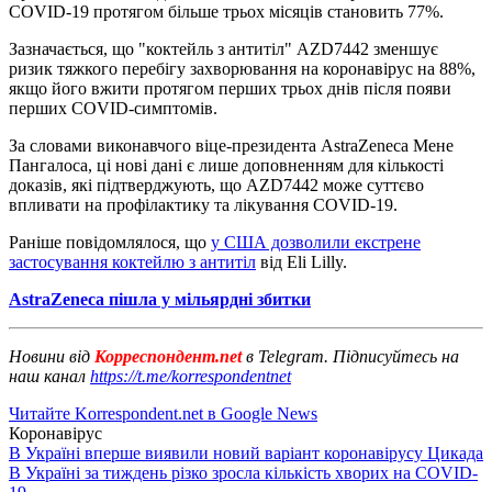
COVID-19 протягом більше трьох місяців становить 77%.
Зазначається, що "коктейль з антитіл" AZD7442 зменшує
ризик тяжкого перебігу захворювання на коронавірус на 88%,
якщо його вжити протягом перших трьох днів після появи
перших COVID-симптомів.
За словами виконавчого віце-президента AstraZeneca Мене
Пангалоса, ці нові дані є лише доповненням для кількості
доказів, які підтверджують, що AZD7442 може суттєво
впливати на профілактику та лікування COVID-19.
Раніше повідомлялося, що
у США дозволили екстрене
застосування коктейлю з антитіл
від Eli Lilly.
AstraZeneca пішла у мільярдні збитки
Новини від
Корреспондент.net
в Telegram. Підписуйтесь на
наш канал
https://t.me/korrespondentnet
Читайте Korrespondent.net в Google News
Коронавірус
В Україні вперше виявили новий варіант коронавірусу Цикада
В Україні за тиждень різко зросла кількість хворих на COVID-