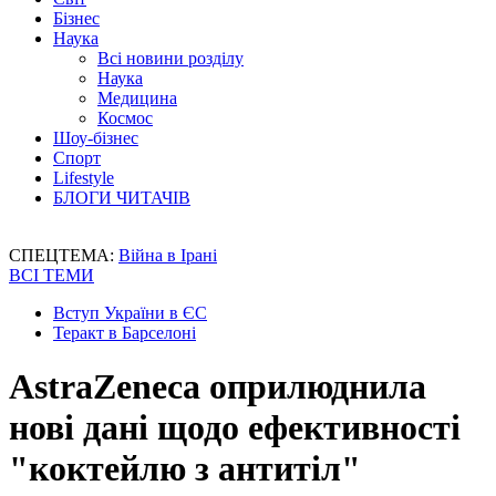
Бізнес
Наука
Всі новини розділу
Наука
Медицина
Космос
Шоу-бізнес
Спорт
Lifestyle
БЛОГИ ЧИТАЧІВ
СПЕЦТЕМА:
Війна в Ірані
ВСІ ТЕМИ
Вступ України в ЄС
Теракт в Барселоні
AstraZeneca оприлюднила
нові дані щодо ефективності
"коктейлю з антитіл"