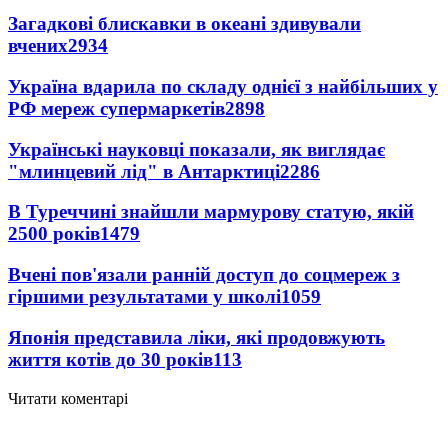
Загадкові блискавки в океані здивували
вчених
2934
Україна вдарила по складу однієї з найбільших у
РФ мереж супермаркетів
2898
Українські науковці показали, як виглядає
"млинцевий лід" в Антарктиці
2286
В Туреччині знайшли мармурову статую, якій
2500 років
1479
Вчені пов'язали ранній доступ до соцмереж з
гіршими результатами у школі
1059
Японія представила ліки, які продовжують
життя котів до 30 років
113
Читати коментарі