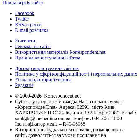
Повна версія сайту
Facebook
Twitter
RSS-стрічки
E-mail розсилка
Контакти
Реклама на сайті
Використання матеріалів korrespondent.net
Правила користування сайтом
Договір користування сайтом
Політика у сфері конфіденційності і персональних даних
Угода щодо користування
Редакція
© 2000-2026, Korrespondent.net
Суб'єкт у сфері онлайн-медіа Назва онлайн-медіа –
«КореспонденТ.net» Адреса: 02091, місто Київ,
ХАРКІВСЬКЕ ШОСЕ, будинок 172-Б, офіс 208/1 E-mail:
sunlight@mediadim.com.ua
Телефон: 044-205-43-00
Ідентифікатор медіа – R40-06068
Використання будь-яких матеріалів, розміщених на
сайті, дозволяється за умови посилання на