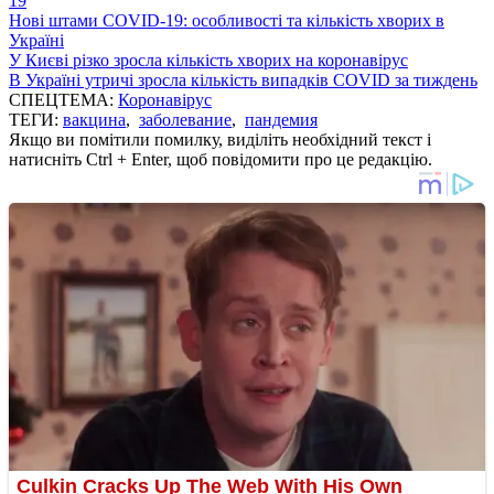
19
Нові штами COVID-19: особливості та кількість хворих в
Україні
У Києві різко зросла кількість хворих на коронавірус
В Україні утричі зросла кількість випадків COVID за тиждень
СПЕЦТЕМА:
Коронавірус
ТЕГИ:
вакцина
,
заболевание
,
пандемия
Якщо ви помітили помилку, виділіть необхідний текст і
натисніть Ctrl + Enter, щоб повідомити про це редакцію.