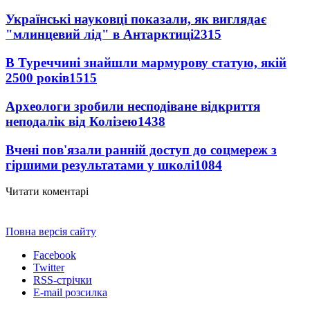
Українські науковці показали, як виглядає
"млинцевий лід" в Антарктиці
2315
В Туреччині знайшли мармурову статую, якій
2500 років
1515
Археологи зробили несподіване відкриття
неподалік від Колізею
1438
Вчені пов'язали ранній доступ до соцмереж з
гіршими результатами у школі
1084
Читати коментарі
Повна версія сайту
Facebook
Twitter
RSS-стрічки
E-mail розсилка