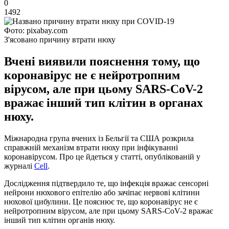
0
1492
Фото: pixabay.com
З'ясовано причину втрати нюху
Вчені виявили пояснення тому, що
коронавірус не є нейротропним
вірусом, але при цьому SARS-CoV-2
вражає інший тип клітин в органах
нюху.
Міжнародна група вчених із Бельгії та США розкрила
справжній механізм втрати нюху при інфікуванні
коронавірусом. Про це йдеться у статті, опублікованій у
журналі
Cell
.
Дослідження підтвердило те, що інфекція вражає сенсорні
нейрони нюхового епітелію або зачіпає нервові клітини
нюхової цибулини. Це пояснює те, що коронавірус не є
нейротропним вірусом, але при цьому SARS-CoV-2 вражає
інший тип клітин органів нюху.