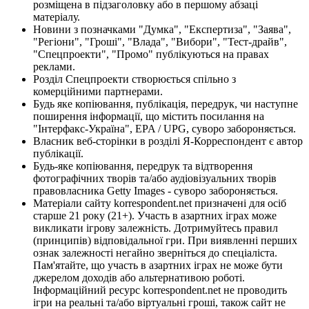
розміщена в підзаголовку або в першому абзаці
матеріалу.
Новини з позначками "Думка", "Експертиза", "Заява",
"Регіони", "Гроші", "Влада", "Вибори", "Тест-драйв",
"Спецпроекти", "Промо" публікуються на правах
реклами.
Розділ Спецпроекти створюється спільно з
комерційними партнерами.
Будь яке копіювання, публікація, передрук, чи наступне
поширення інформації, що містить посилання на
"Інтерфакс-Україна", EPA / UPG, суворо забороняється.
Власник веб-сторінки в розділі Я-Корреспондент є автор
публікації.
Будь-яке копіювання, передрук та відтворення
фотографічних творів та/або аудіовізуальних творів
правовласника Getty Images - суворо забороняється.
Матеріали сайту korrespondent.net призначені для осіб
старше 21 року (21+). Участь в азартних іграх може
викликати ігрову залежність. Дотримуйтесь правил
(принципів) відповідальної гри. При виявленні перших
ознак залежності негайно зверніться до спеціаліста.
Пам'ятайте, що участь в азартних іграх не може бути
джерелом доходів або альтернативою роботі.
Інформаційний ресурс korrespondent.net не проводить
ігри на реальні та/або віртуальні гроші, також сайт не