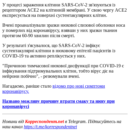
У процесі зараження клітини SARS-CoV-2 зв'язуються із
рецептором ACE2 на клітинній мембрані. У свою чергу ACE2
експресується на поверхні сустентакулярних клітин.
Вчені проаналізували зразки нюхової слизової оболонки носа
у померлих від коронавірусу, взявши у них зразки тканин
протягом 60-90 хвилин після смерті.
У результаті з'ясувалося, що SARS-CoV-2 інфікує
сустентакулярні клітини в нюховому епітелії пацієнтів із
COVID-19 та активно реплікується у них.
"Причиною тимчасової нюхової дисфункції при COVID-19 є
інфікування підтримувальних клітин, тобто вірус діє на
нейрони побічно", - резюмували вчені.
Нагадаємо, раніше стало
відомо про нові симптоми
коронавірусу.
Названо можливу причину втрати смаку та нюху при
коронавірусі
Новини від
Корреспондент.net
в Telegram. Підписуйтесь на
наш канал
https://t.me/korrespondentnet