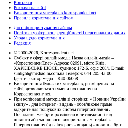
Контакти
Реклама на сайті
Використання матеріалів korrespondent.net
Правила користування сайтом
Договір користування сайтом
Політика у сфері конфіденційності і персональних даних
Угода щодо користування
Редакція
© 2000-2026, Korrespondent.net
Суб'єкт у сфері онлайн-медіа Назва онлайн-медіа –
«КореспонденТ.net» Адреса: 02091, місто Київ,
ХАРКІВСЬКЕ ШОСЕ, будинок 172-Б, офіс 208/1 E-mail:
sunlight@mediadim.com.ua
Телефон: 044-205-43-00
Ідентифікатор медіа – R40-06068
Використання будь-яких матеріалів, розміщених на
сайті, дозволяється за умови посилання на
Корреспондент.net.
При копіюванні матеріалів зі сторінки « Новини України
і світу» , для інтернет - видань - обов'язкове пряме
відкрите для пошукових систем гіперпосилання .
Посилання має бути розміщена в незалежності від
повного або часткового використання матеріалів.
Гіперпосилання ( для інтернет - видань) - повинна бути