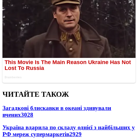
ЧИТАЙТЕ ТАКОЖ
Загадкові блискавки в океані здивували
вчених
3028
Україна вдарила по складу однієї з найбільших у
РФ мереж супермаркетів
2929