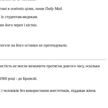
тані в освітніх цілях, пише
Daily Mail
.
 їх студентам-медикам.
и його череп і кістки.
енгеле на його останки не претендували.
бистість не могли визначити протягом довгого часу, оскільки
960 році - до Бразилії.
 чоловіків без використання анестетиків, піддавав жінок