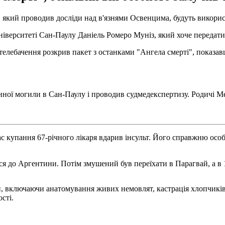
, який проводив досліди над в'язнями Освенцима, будуть викорис
іверситеті Сан-Паулу Даніель Ромеро Муніз, який хоче передати
телебачення розкрив пакет з останками "Ангела смерті", показавш
енної могили в Сан-Паулу і проводив судмедекспертизу. Родичі М
час купання 67-річного лікаря вдарив інсульт. Його справжню осо
вся до Аргентини. Потім змушений був переїхати в Парагвай, а в 1
 включаючи анатомування живих немовлят, кастрація хлопчиків і
сті.