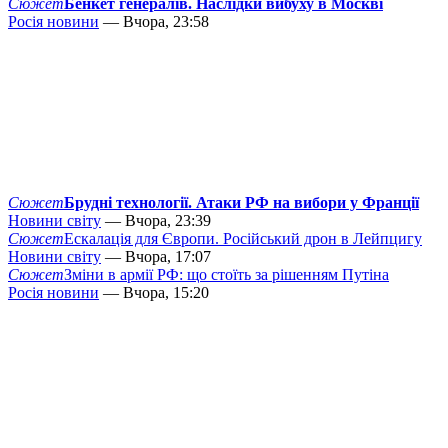
Сюжет
Бенкет генералів. Наслідки вибуху в Москві
Росія новини
— Вчора, 23:58
Сюжет
Брудні технології. Атаки РФ на вибори у Франції
Новини світу
— Вчора, 23:39
Сюжет
Ескалація для Європи. Російський дрон в Лейпцигу
Новини світу
— Вчора, 17:07
Сюжет
Зміни в армії РФ: що стоїть за рішенням Путіна
Росія новини
— Вчора, 15:20