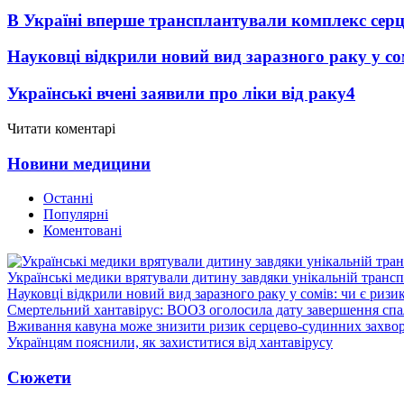
В Україні вперше трансплантували комплекс серц
Науковці відкрили новий вид заразного раку у со
Українські вчені заявили про ліки від раку
4
Читати коментарі
Новини медицини
Останні
Популярні
Коментовані
Українські медики врятували дитину завдяки унікальній трансп
Науковці відкрили новий вид заразного раку у сомів: чи є ризи
Смертельний хантавірус: ВООЗ оголосила дату завершення спа
Вживання кавуна може знизити ризик серцево-судинних захвор
Українцям пояснили, як захиститися від хантавірусу
Сюжети