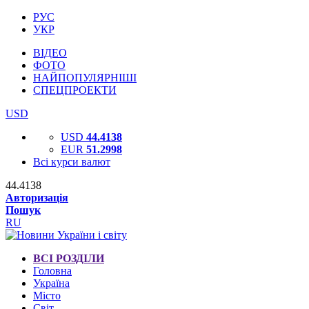
РУС
УКР
ВІДЕО
ФОТО
НАЙПОПУЛЯРНІШІ
СПЕЦПРОЕКТИ
USD
USD
44.4138
EUR
51.2998
Всі курси валют
44.4138
Авторизація
Пошук
RU
ВСІ РОЗДІЛИ
Головна
Україна
Місто
Світ