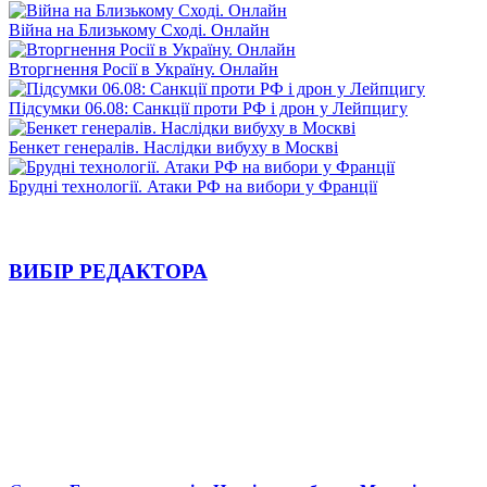
Війна на Близькому Сході. Онлайн
Вторгнення Росії в Україну. Онлайн
Підсумки 06.08: Санкції проти РФ і дрон у Лейпцигу
Бенкет генералів. Наслідки вибуху в Москві
Брудні технології. Атаки РФ на вибори у Франції
ВИБІР РЕДАКТОРА