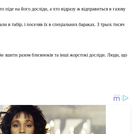
то піде на його досліди, а хто відразу ж відправиться в газову
 в табір, і поселяв їх в спеціальних бараках. З трьох тисяч
оби зшити разом близнюків та інші жорстокі досліди. Люди, що