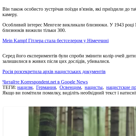
Він також особисто зустрічав поїзди в'язнів, які приїздили до т
камеру.
Особливий інтерес Менгеле викликали близнюки. У 1943 році Мен
близнюків вижили тільки 300.
Mein Kampf Гітлера стала бестселером у Німеччині
Серед його експериментів були спроби змінити колір очей дитин
залишилися в живих після цих дослідів, убивалися.
Росія розсекретила архів нацистських документів
Читайте Korrespondent.net в Google News
ТЕГИ:
нацизм
,
Германия
,
Освенцим
,
нацисты
,
нацистские п
Якщо ви помітили помилку, виділіть необхідний текст і натисніт