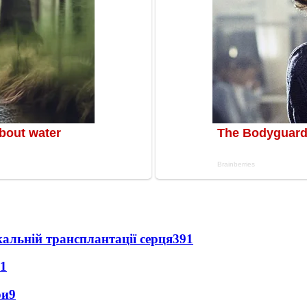
альній трансплантації серця
391
11
ри
9