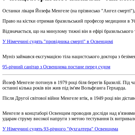
Останки лікаря Йозефа Менгеле (на прізвисько "Ангел смерті")
Право на кістки отримав бразильський професор медицини в Ун
Відзначається, що на минулому тижні він в ефірі бразильського 
У Німеччині судять "провідника смерті" в Освенцимі
Муніз займався ексгумацією тіла нацистського доктора з безім
95-річний санітар з Освенцима постане перед судом
Йозеф Менгеле потонув в 1979 році біля берегів Бразилії. Під 
останні кілька років він жив під ім'ям Вольфганга Герхарда.
Після Другої світової війни Менгеле втік, в 1949 році він діста
Менгеле в концтаборі Освенцим проводив досліди над в'язнями,
ударам струму високої напруги з метою тестування їх витривало
У Німеччині судять 93-річного "бухгалтера" Освенцима