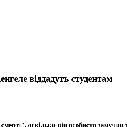
енгеле віддадуть студентам
мерті", оскільки він особисто замучив т