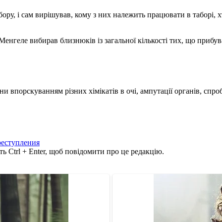
абору, і сам вирішував, кому з них належить працювати в таборі, х
геле вибирав близнюків із загальної кількості тих, що прибували
и впорскуванням різних хімікатів в очі, ампутації органів, спр
реступления
ь Ctrl + Enter, щоб повідомити про це редакцію.