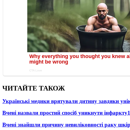
ЧИТАЙТЕ ТАКОЖ
Українські медики врятували дитину завдяки унік
Вчені назвали простий спосіб уникнути інфаркту
Вчені знайшли причину невиліковності раку шкі