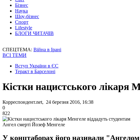
Бізнес
Наука
Шоу-бізнес
Спорт
Lifestyle
БЛОГИ ЧИТАЧІВ
СПЕЦТЕМА:
Війна в Ірані
ВСІ ТЕМИ
Вступ України в ЄС
Теракт в Барселоні
Кістки нацистського лікаря М
Корреспондент.net, 24 березня 2016, 16:38
0
822
Ангел смерті Йозеф Менгеле
У концтаборах його називали "Ангелом с