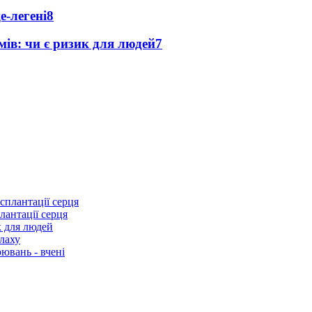
е-легені
8
мів: чи є ризик для людей
7
лантації серця
к для людей
лаху
ювань - вчені