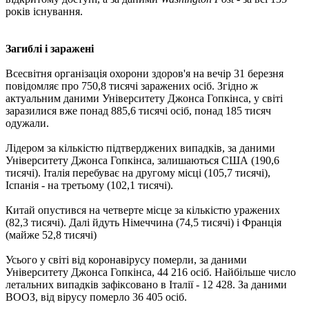
років існування.
Загиблі і заражені
Всесвітня організація охорони здоров'я на вечір 31 березня
повідомляє про 750,8 тисячі заражених осіб. Згідно ж
актуальним даними Університету Джонса Гопкінса, у світі
заразилися вже понад 885,6 тисячі осіб, понад 185 тисяч
одужали.
Лідером за кількістю підтверджених випадків, за даними
Університету Джонса Гопкінса, залишаються США (190,6
тисячі). Італія перебуває на другому місці (105,7 тисячі),
Іспанія - на третьому (102,1 тисячі).
Китай опустився на четверте місце за кількістю уражених
(82,3 тисячі). Далі йдуть Німеччина (74,5 тисячі) і Франція
(майже 52,8 тисячі)
Усього у світі від коронавірусу померли, за даними
Університету Джонса Гопкінса, 44 216 осіб. Найбільше число
летальних випадків зафіксовано в Італії - 12 428. За даними
ВООЗ, від вірусу померло 36 405 осіб.