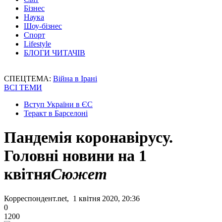
Бізнес
Наука
Шоу-бізнес
Спорт
Lifestyle
БЛОГИ ЧИТАЧІВ
СПЕЦТЕМА:
Війна в Ірані
ВСІ ТЕМИ
Вступ України в ЄС
Теракт в Барселоні
Пандемія коронавірусу.
Головні новини на 1
квітня
Сюжет
Корреспондент.net, 1 квітня 2020, 20:36
0
1200