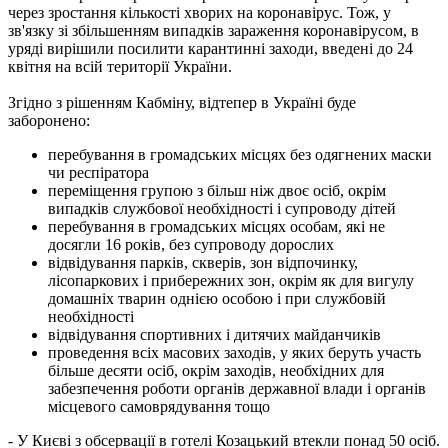
через зростання кількості хворих на коронавірус. Тож, у
зв'язку зі збільшенням випадків зараження коронавірусом, в
уряді вирішили посилити карантинні заходи, введені до 24
квітня на всій території України.
Згідно з рішенням Кабміну, відтепер в Україні буде
заборонено:
перебування в громадських місцях без одягнених маски
чи респіратора
переміщення групою з більш ніж двоє осіб, окрім
випадків службової необхідності і супроводу дітей
перебування в громадських місцях особам, які не
досягли 16 років, без супроводу дорослих
відвідування парків, скверів, зон відпочинку,
лісопаркових і прибережних зон, окрім як для вигулу
домашніх тварин однією особою і при службовій
необхідності
відвідування спортивних і дитячих майданчиків
проведення всіх масових заходів, у яких беруть участь
більше десяти осіб, окрім заходів, необхідних для
забезпечення роботи органів державної влади і органів
місцевого самоврядування тощо
- У Києві з обсервації в готелі Козацький втекли понад 50 осіб.