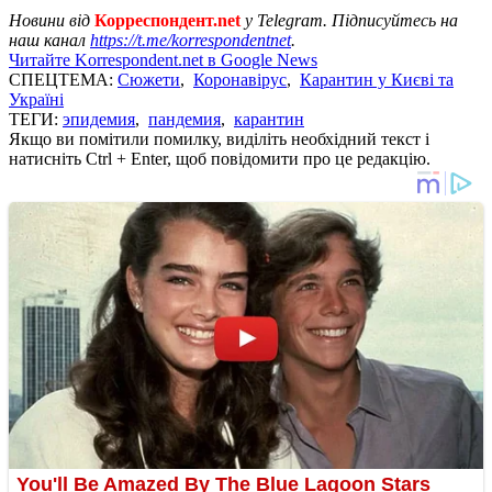
Новини від
Корреспондент.net
у Telegram. Підписуйтесь на
наш канал
https://t.me/korrespondentnet
.
Читайте Korrespondent.net в Google News
СПЕЦТЕМА:
Сюжети
,
Коронавірус
,
Карантин у Києві та
Україні
ТЕГИ:
эпидемия
,
пандемия
,
карантин
Якщо ви помітили помилку, виділіть необхідний текст і
натисніть Ctrl + Enter, щоб повідомити про це редакцію.