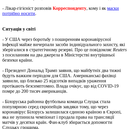
- Лікар-гігієніст розповів
Корреспонденту
, кому і як
маски
потрібно носити
.
Ситуація у світі
- У США через боротьбу з поширенням коронавірусної
інфекції майже вичерпали засоби індивідуального захисту, які
зберігалися в стратегічному резерві. Про це повідомляє
Reuters
з посиланням на два джерела в Міністерстві внутрішньої
безпеки країни.
- Президент Дональд Трамп заявив, що майбутніх два тижні
будуть важким періодом для США. Американські фахівці
заявили, що близько 25 відсотків випадків ураження
протікають безсимптомно. Влада очікує, що від COVID-19
помре до 200 тисяч американців.
- Білоруська районна футбольна команда Слуцьк стала
популярною серед європейців завдяки тому, що через
коронавірус Білорусь залишилася єдиною країною в Європі,
яка не зупинила чемпіонат і продала права на трансляції
матчів у десятки країн. Фан-клуб збирається допомогти
Слуцьку грошима.