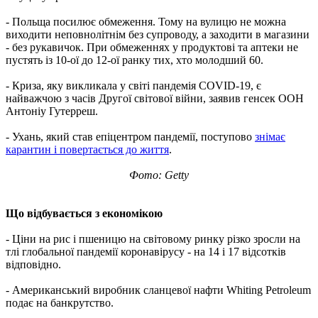
- Польща посилює обмеження. Тому на вулицю не можна
виходити неповнолітнім без супроводу, а заходити в магазини
- без рукавичок. При обмеженнях у продуктові та аптеки не
пустять із 10-ої до 12-ої ранку тих, хто молодший 60.
- Криза, яку викликала у світі пандемія COVID-19, є
найважчою з часів Другої світової війни, заявив генсек ООН
Антоніу Гутерреш.
- Ухань, який став епіцентром пандемії, поступово
знімає
карантин і повертається до життя
.
Фото: Getty
Що відбувається з економікою
- Ціни на рис і пшеницю на світовому ринку різко зросли на
тлі глобальної пандемії коронавірусу - на 14 і 17 відсотків
відповідно.
- Американський виробник сланцевої нафти Whiting Petroleum
подає на банкрутство.