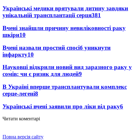
Українські медики врятували дитину завдяки
унікальній трансплантації серця
381
Вчені знайшли причину невиліковності раку
шкіри
10
Вчені назвали простий спосіб уникнути
інфаркту
10
Науковці відкрили новий вид заразного раку у
сомів: чи є ризик для людей
9
В Україні вперше трансплантували комплекс
серце-легені
8
Українські вчені заявили про ліки від раку
6
Читати коментарі
Повна версія сайту