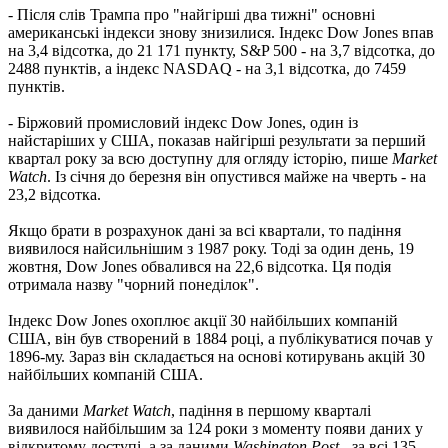
- Після слів Трампа про "найгірші два тижні" основні
американські індекси знову знизилися. Індекс Dow Jones впав
на 3,4 відсотка, до 21 171 пункту, S&P 500 - на 3,7 відсотка, до
2488 пунктів, а індекс NASDAQ - на 3,1 відсотка, до 7459
пунктів.
- Біржовий промисловий індекс Dow Jones, один із
найстаріших у США, показав найгірші результати за перший
квартал року за всю доступну для огляду історію, пише
Market
Watch
. Із січня до березня він опустився майже на чверть - на
23,2 відсотка.
Якщо брати в розрахунок дані за всі квартали, то падіння
виявилося найсильнішим з 1987 року. Тоді за один день, 19
жовтня, Dow Jones обвалився на 22,6 відсотка. Ця подія
отримала назву "чорний понеділок".
Індекс Dow Jones охоплює акції 30 найбільших компаній
США, він був створений в 1884 році, а публікуватися почав у
1896-му. Зараз він складається на основі котирувань акцій 30
найбільших компаній США.
За даними
Market Watch
, падіння в першому кварталі
виявилося найбільшим за 124 роки з моменту появи даних у
відкритому доступі, а за даними
Washington Post
- за всі 135