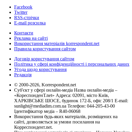
Facebook
Twitter
RSS-стрічки
E-mail розсилка
Контакти
Реклама на сайті
Використання матеріалів korrespondent.net
Правила користування сайтом
Договір користування сайтом
Політика у сфері конфіденційності і персональних даних
Угода щодо користування
Редакція
© 2000-2026, Korrespondent.net
Суб'єкт у сфері онлайн-медіа Назва онлайн-медіа –
«КореспонденТ.net» Адреса: 02091, місто Київ,
ХАРКІВСЬКЕ ШОСЕ, будинок 172-Б, офіс 208/1 E-mail:
sunlight@mediadim.com.ua
Телефон: 044-205-43-00
Ідентифікатор медіа – R40-06068
Використання будь-яких матеріалів, розміщених на
сайті, дозволяється за умови посилання на
Корреспондент.net.