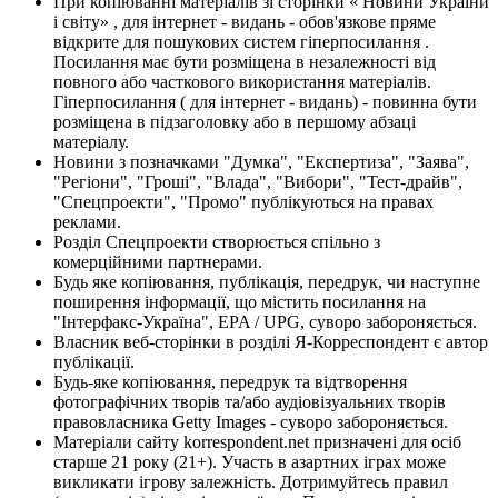
При копіюванні матеріалів зі сторінки « Новини України
і світу» , для інтернет - видань - обов'язкове пряме
відкрите для пошукових систем гіперпосилання .
Посилання має бути розміщена в незалежності від
повного або часткового використання матеріалів.
Гіперпосилання ( для інтернет - видань) - повинна бути
розміщена в підзаголовку або в першому абзаці
матеріалу.
Новини з позначками "Думка", "Експертиза", "Заява",
"Регіони", "Гроші", "Влада", "Вибори", "Тест-драйв",
"Спецпроекти", "Промо" публікуються на правах
реклами.
Розділ Спецпроекти створюється спільно з
комерційними партнерами.
Будь яке копіювання, публікація, передрук, чи наступне
поширення інформації, що містить посилання на
"Інтерфакс-Україна", EPA / UPG, суворо забороняється.
Власник веб-сторінки в розділі Я-Корреспондент є автор
публікації.
Будь-яке копіювання, передрук та відтворення
фотографічних творів та/або аудіовізуальних творів
правовласника Getty Images - суворо забороняється.
Матеріали сайту korrespondent.net призначені для осіб
старше 21 року (21+). Участь в азартних іграх може
викликати ігрову залежність. Дотримуйтесь правил