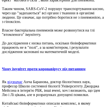
ефект "матового скла", який характерний для пневмонії.
Таким чином, SARS-CoV-2 порушує транспортування кисню,
через що "задихаються" всі органи і тканини в організмі
людини. Це означає, що потрібно боротися не з пневмонією, а
з гіпоксією.
Власне бактеріальна пневмонія може розвинутися на тлі
"втомленого" імунітету.
До дослідження є низка питань, оскільки біоінформатики
працюють не в "полі", а за комп'ютером, і результати
дослідження засновані на математичній моделі.
Чому імунітет проти коронавірусу під питанням
Як
відзначає
Анча Баранова, доктор біологічних наук,
професор Школи системної біології Університету Джорджа
Мейсона в інтерв'ю РБК, інші вчені, хоч і визнають, що ідея
Лю і Лі цікава, але в розрахунках допущені помилки.
Китайські біоінформатики описали комплекс, в якому