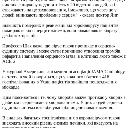
викликає ниркову недостатність у 20 відсотків людей, які
страждають на це захворювання, і можливо, що через це у
людей виникають проблеми з серцем", - сказав доктор Янг.
Більшість померлих в реанімації від коронавірусу пацієнтів
помирають від гіперцитокінемії, коли відмовляють відразу
декількох органів.
Професор Шах каже, що вірус також проникає в серцево-
судинну систему і може стати причиною утворення тромбів,
інфарктів і запалення серцевого м'яза, в клітинах якого також є
ACE-2.
У журналі Американської медичної асоціації JAMA Cardiology
є стаття, в якій говориться, що у кожного п'ятого з 416
госпіталізованих в Ухані пацієнтів знайшли пошкодження
міокарда.
Цим пояснюється і те, чому хвороба важче протікає у хворих з
діабетом і серцевими захворюваннями. У цих людей серцево-
судинна система вже відчуває підвищене навантаження.
В аналізах багатьох госпіталізованих з коронавірусом також
знаходять високий рівень ензимів печінки, які вказують на