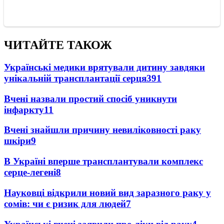
ЧИТАЙТЕ ТАКОЖ
Українські медики врятували дитину завдяки
унікальній трансплантації серця
391
Вчені назвали простий спосіб уникнути
інфаркту
11
Вчені знайшли причину невиліковності раку
шкіри
9
В Україні вперше трансплантували комплекс
серце-легені
8
Науковці відкрили новий вид заразного раку у
сомів: чи є ризик для людей
7