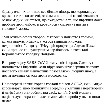
Зараз у вчених виникає все більше підозр, що коронавірус
вражає не тільки легені, оскільки в останні тижні з'явилося
безліч медичних статей, що вказують на те, що інфекція може
пробиратися глибоко в кровоносну систему і навіть в
головний мозок.
"Ми бачимо безліч хвороб. У когось з'являються тромби,
когось вражає інфаркт, у когось виникає ниркова
недостатність", - цитує Telegraph професора Аджая Шаха,
який працює консультуючим кардіологом в госпіталі
Королівського коледжу Лондона.
В першу чергу SARS-CoV-2 атакує ніс і горло. Саме тут
починається інфекція, коли вірус колонізує верхню частину
носового каналу, найчастіше позбавляючи людину нюху, а
потім починає опускатися в носоглотку.
На поверхні клітин горла і гортані є білок ACE-2, який імітує
коронавірус, щоб поникнути всередину клітини і перетворити
її на фабрику з виробництва своїх копій. У цей момент
пацієнт дуже заразний, але симптомів хвороби у нього поки
немає.