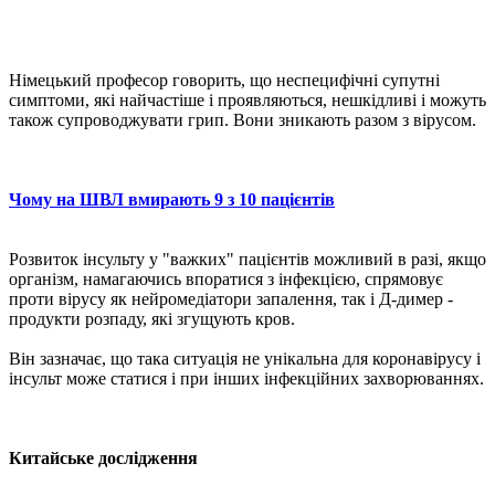
Німецький професор говорить, що неспецифічні супутні
симптоми, які найчастіше і проявляються, нешкідливі і можуть
також супроводжувати грип. Вони зникають разом з вірусом.
Чому на ШВЛ вмирають 9 з 10 пацієнтів
Розвиток інсульту у "важких" пацієнтів можливий в разі, якщо
організм, намагаючись впоратися з інфекцією, спрямовує
проти вірусу як нейромедіатори запалення, так і Д-димер -
продукти розпаду, які згущують кров.
Він зазначає, що така ситуація не унікальна для коронавірусу і
інсульт може статися і при інших інфекційних захворюваннях.
Китайське дослідження