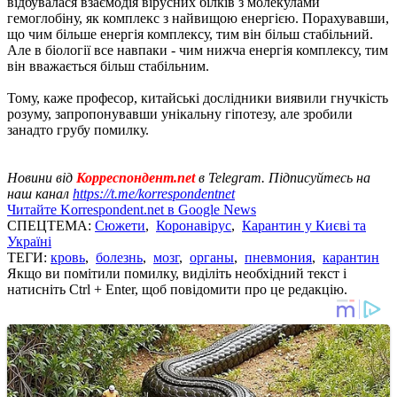
відбувалася взаємодія вірусних білків з молекулами
гемоглобіну, як комплекс з найвищою енергією. Порахувавши,
що чим більше енергія комплексу, тим він більш стабільний.
Але в біології все навпаки - чим нижча енергія комплексу, тим
він вважається більш стабільним.
Тому, каже професор, китайські дослідники виявили гнучкість
розуму, запропонувавши унікальну гіпотезу, але зробили
занадто грубу помилку.
Новини від
Корреспондент.net
в Telegram. Підписуйтесь на
наш канал
https://t.me/korrespondentnet
Читайте Korrespondent.net в Google News
СПЕЦТЕМА:
Сюжети
,
Коронавірус
,
Карантин у Києві та
Україні
ТЕГИ:
кровь
,
болезнь
,
мозг
,
органы
,
пневмония
,
карантин
Якщо ви помітили помилку, виділіть необхідний текст і
натисніть Ctrl + Enter, щоб повідомити про це редакцію.