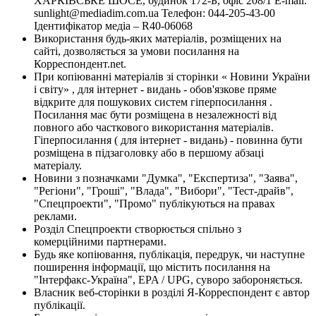
ХАРКІВСЬКЕ ШОСЕ, будинок 172-Б, офіс 208/1 E-mail:
sunlight@mediadim.com.ua
Телефон: 044-205-43-00
Ідентифікатор медіа – R40-06068
Використання будь-яких матеріалів, розміщених на
сайті, дозволяється за умови посилання на
Корреспондент.net.
При копіюванні матеріалів зі сторінки « Новини України
і світу» , для інтернет - видань - обов'язкове пряме
відкрите для пошукових систем гіперпосилання .
Посилання має бути розміщена в незалежності від
повного або часткового використання матеріалів.
Гіперпосилання ( для інтернет - видань) - повинна бути
розміщена в підзаголовку або в першому абзаці
матеріалу.
Новини з позначками "Думка", "Експертиза", "Заява",
"Регіони", "Гроші", "Влада", "Вибори", "Тест-драйв",
"Спецпроекти", "Промо" публікуються на правах
реклами.
Розділ Спецпроекти створюється спільно з
комерційними партнерами.
Будь яке копіювання, публікація, передрук, чи наступне
поширення інформації, що містить посилання на
"Інтерфакс-Україна", EPA / UPG, суворо забороняється.
Власник веб-сторінки в розділі Я-Корреспондент є автор
публікації.