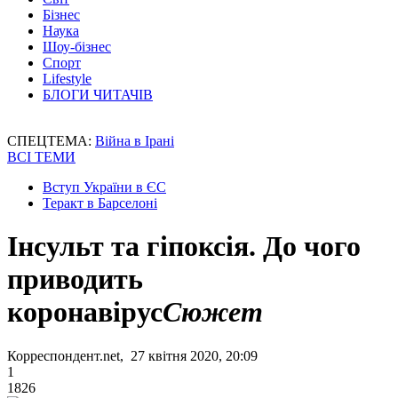
Бізнес
Наука
Шоу-бізнес
Спорт
Lifestyle
БЛОГИ ЧИТАЧІВ
СПЕЦТЕМА:
Війна в Ірані
ВСІ ТЕМИ
Вступ України в ЄС
Теракт в Барселоні
Інсульт та гіпоксія. До чого
приводить
коронавірус
Сюжет
Корреспондент.net, 27 квітня 2020, 20:09
1
1826