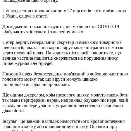
пошкодження цього органу.
Пошкодження нирок виявили у 27 відсотків госпіталізованих
в Ухані, слідує в статті.
Дослідження також показують, що у хворих на COVID-19
відбуваються інсульти і запалення мозку.
Петер Берліт, генеральний секретар Німецького товариства
неврології, вважає, що коронавірус може потрапити в мозок
через нюховий шлях. На користь цієї версії говорить те, що
велика частина пацієнтів скаржиться на порушення нюху,
пише журнал Der Spiegel.
Нюховий шлях безпосередньо пов'язаний з лобовою частиною
головного мозку, так що віруси можуть швидко
поширюватися далі нейронально.
Ще одним джерелом, крім нюхового шляху, можуть також бути
так звані периферійні нерви, наприклад блукаючий нерв, який
в тому числі бере участь в управлінні легеневою і серцевою
діяльністю.
Інсульт - це завжди наслідок недостатнього кровопостачання
головного мозку або крововиливу в ньому. Оскільки при