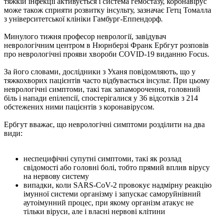
тяжкій інфекції активується і система гемостазу, коронавірус
може також сприяти розвитку інсульту, зазначає Гетц Томалла
з університетської клініки Гамбург-Еппендорф.
Минулого тижня професор неврології, завідувач
неврологічним центром в Нюрнберзі Франк Ербгут розповів
про неврологічні прояви хвороби COVID-19 виданню Focus.
За його словами, дослідники з Уханя повідомляють, що у
тяжкохворих пацієнтів часто відбувається інсульт. При цьому
неврологічні симптоми, такі так запаморочення, головний
біль і напади епілепсії, спостерігалися у 36 відсотків з 214
обстежених ними пацієнтів з коронавірусом.
Ербгут вважає, що неврологічні симптоми розділити на два
види:
неспецифічні супутні симптоми, такі як розлад
свідомості або головні болі, тобто прямий вплив вірусу
на нервову систему
випадки, коли SARS-CoV-2 провокує надмірну реакцію
імунної системи організму і запускає саморуйнівний
аутоімунний процес, при якому організм атакує не
тільки віруси, але і власні нервові клітини