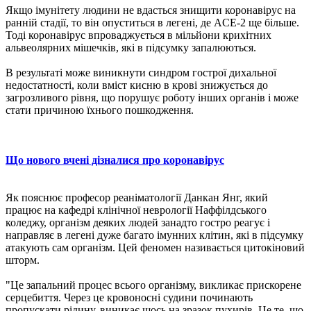
Якщо імунітету людини не вдасться знищити коронавірус на
ранній стадії, то він опуститься в легені, де ACE-2 ще більше.
Тоді коронавірус впроваджується в мільйони крихітних
альвеолярних мішечків, які в підсумку запалюються.
В результаті може виникнути синдром гострої дихальної
недостатності, коли вміст кисню в крові знижується до
загрозливого рівня, що порушує роботу інших органів і може
стати причиною їхнього пошкодження.
Що нового вчені дізналися про коронавірус
Як пояснює професор реаніматології Данкан Янг, який
працює на кафедрі клінічної неврології Наффілдського
коледжу, організм деяких людей занадто гостро реагує і
направляє в легені дуже багато імунних клітин, які в підсумку
атакують сам організм. Цей феномен називається цитокіновий
шторм.
"Це запальний процес всього організму, викликає прискорене
серцебиття. Через це кровоносні судини починають
пропускати рідину, виникає щось на зразок пухирів. Це те, що