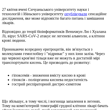
27 квітня вчені Сичуаньського університету науки і
технологій і Ібіньского університету
опублікували
сенсаційне
дослідження, яке може відповісти багато питань і замішання
лікарів.
Відповідно до теорії біоінформатиків Веньчжун Лю і Хуалана
Лі, вірус SARS-CoV-2 атакує не легеневі альвеоли, а клітини
крові людини.
Проникаючи всередину еритроцитів, він зв'язується з
молекулами гемоглобіну і "відриває" у них іони заліза. Через
що червоні кров'яні тільця вже не можуть в достатній мірі
транспортувати кисень. Це призводить до розвитку:
гіпоксемія - зниження вмісту кисню в крові
гіпоксія - поліорганна киснева недостатність
гострий респіраторний дистрес-симптом
Що збільшує, в тому числі, і вогнища запалення в легенях.
Тому на комп'ютерній томографії грудної клітини лікарі бачать