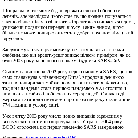
Щоправда, вірус може й далі вражати слизові оболонки
легенів, але наслідком цього стає те, що людина почувається
значно гірше, ніж у разі нежиті - і зрештою залишається вдома,
уникаючи подальшої передачі вірусу. Таким чином, вірус
більше не може поширюватися так добре, пояснює німецький
вірусолог.
Завдяки мутаціям вірус може бути часом навіть настільки
слабким, що він врешті-решт зникає цілком, приміром, як це
було 2003 року за першого спалаху збудника SARS-CoV.
Станом на листопад 2002 року перша пандемія SARS, що так
само спалахнула в південному Китаї, впродовж декількох
тижнів поширилася майже по всіх континентах. Фактично,
тодішня пандемія стала першою пандемією ХХІ століття й
викликала неабиякі побоювання серед людей. Однак тоді
жертвами атипової пневмонії протягом пів року стали лише
774 людини в усьому світі.
Уже влітку 2003 року число нових випадків зараження у
всьому світі постійно скорочувалося. У травні 2004 року
ВООЗ оголосила цю першу пандемію SARS завершеною.
Джерело:
Українська служба DW