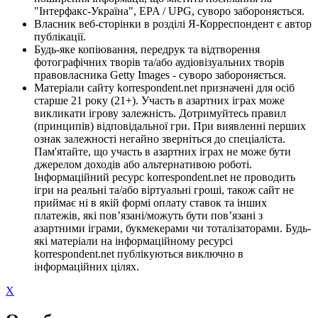
"Інтерфакс-Україна", EPA / UPG, суворо забороняється.
Власник веб-сторінки в розділі Я-Корреспондент є автор
публікації.
Будь-яке копіювання, передрук та відтворення
фотографічних творів та/або аудіовізуальних творів
правовласника Getty Images - суворо забороняється.
Матеріали сайту korrespondent.net призначені для осіб
старше 21 року (21+). Участь в азартних іграх може
викликати ігрову залежність. Дотримуйтесь правил
(принципів) відповідальної гри. При виявленні перших
ознак залежності негайно зверніться до спеціаліста.
Пам'ятайте, що участь в азартних іграх не може бути
джерелом доходів або альтернативою роботі.
Інформаційний ресурс korrespondent.net не проводить
ігри на реальні та/або віртуальні гроші, також сайт не
приймає ні в якій формі оплату ставок та інших
платежів, які пов’язані/можуть бути пов’язані з
азартними іграми, букмекерами чи тоталізаторами. Будь-
які матеріали на інформаційному ресурсі
korrespondent.net публікуються виключно в
інформаційних цілях.
X