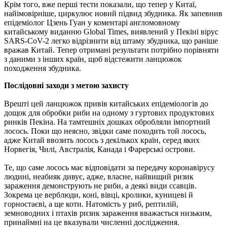
Крім того, вже перші тести показали, що тепер у Китаї,
найімовірніше, циркулює новий підвид збудника. Як запевнив
епідеміолог Цзень Гуан у коментарі англомовному
китайському виданню Global Times, виявлений у Пекіні вірус
SARS-CoV-2 легко відрізнити від штаму збудника, що раніше
вражав Китай. Тепер отримані результати потрібно порівняти
з даними з інших країн, щоб відстежити ланцюжок
походження збудника.
Послідовні заходи з метою захисту
Врешті цей ланцюжок привів китайських епідеміологів до
дощок для обробки риби на одному з гуртових продуктових
ринків Пекіна. На тамтешніх дошках обробляли імпортний
лосось. Поки що неясно, звідки саме походить той лосось,
адже Китай ввозить лосось з декількох країн, серед яких
Норвегія, Чилі, Австралія, Канада і Фарерські острови.
Те, що саме лосось має відповідати за передачу коронавірусу
людині, неабияк дивує, адже, власне, найвищий ризик
зараження демонструють не риби, а деякі види ссавців.
Зокрема це верблюди, коні, вівці, кролики, куницеві й
горностаєві, а ще коти. Натомість у риб, рептилій,
земноводних і птахів ризик зараження вважається низьким,
принаймні на це вказували численні дослідження.