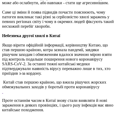
може або ослабнути, або навпаки - стати ще агресивнішим.
Саме ці зміни й поява підвидів почасти пояснюють, чому
патоген викликає такі різні за серйозністю хвилі заражень у
певних регіонах світу і чому в окремих людей фіксують такий
несхожий перебіг хвороби.
Небезпека другої хвилі в Китаї
Якщо вірити офіційній інформації, керівництву Китаю, що
став першою країною, котра зазнала пандемії, завдяки
рішучим заходам і обмеженням вдалося значною мірою взяти
під контроль подальше поширення нового коронавірусу
SARS-CoV-2. За останні тижні китайські медики
підтверджували наявність вірусу переважно лише в тих, хто
приїздив з-за кордону.
Китай став першою країною, що вжила рішучих жорских
обмежувальних заходів у боротьбі проти коронавірусу
Проте останнім часом в Китаї знову стали виявляти й нові
зараження в деяких провінціях, і цього разу інфекція має явно
китайське походження.