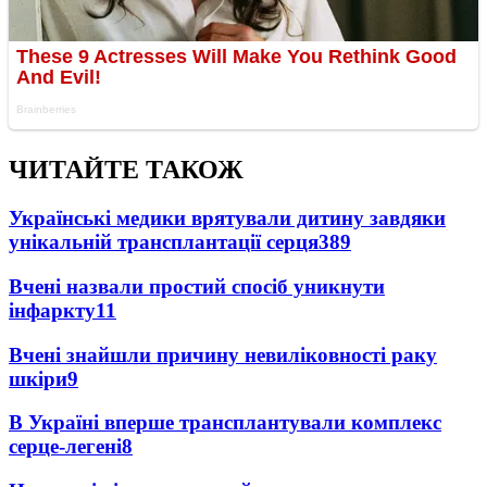
ЧИТАЙТЕ ТАКОЖ
Українські медики врятували дитину завдяки
унікальній трансплантації серця
389
Вчені назвали простий спосіб уникнути
інфаркту
11
Вчені знайшли причину невиліковності раку
шкіри
9
В Україні вперше трансплантували комплекс
серце-легені
8