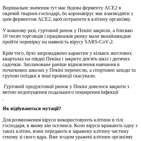
Вирішальне значення тут має будова ферменту ACE2 в
окремій тварині-господарі, бо коронавірус має взаємодіяти з
цим ферментом ACE2, щоб потрапити в клітину організму.
У кожному разі, гуртовий ринок у Пекіні закрили, а близько
10 тисяч торговців і працівників ринку мали якнайшвидше
пройти перевірку на наявність вірусу SARS-CoV-2.
Крім того, було запроваджено карантин у кількох житлових
кварталах на півдні Пекіна і закрито дев'ять шкіл і дитячих
садочків. Заплановане раніше відновлення навчання в
початкових школах у Пекіні перенесли, а спортивні заходи та
групові поїздки в інші провінції скасували.
Гуртовий продуктовий ринок у Пекіні довелося закрити з
метою недопущення подальшого поширення інфекції
Як відбуваються мутації?
Для розмноження віруси використовують клітини в тілі
господаря, в якому він оселився. Коли віруси вражають одну з
таких клітин, вони передають в заражену клітину частину
геному зі свого ядра. Вже згодом уражені клітини організму