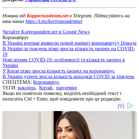
Новини від
Корреспондент.net
в Telegram. Підписуйтесь на
наш канал
https://t.me/korrespondentnet
Читайте Korrespondent.net в Google News
Коронавірус
В Україні вперше виявили новий варіант коронавірусу Цикада
В Україні за тиждень різко зросла кількість хворих на COVID-
19
Нові штами COVID-19: особливості та кількість хворих в
Україні
У Києві різко зросла кількість хворих на коронавірус
В Україні утричі зросла кількість випадків COVID за тиждень
СПЕЦТЕМА:
Коронавірус
ТЕГИ:
вакцина
,
Китай
,
пандемия
Якщо ви помітили помилку, виділіть необхідний текст і
натисніть Ctrl + Enter, щоб повідомити про це редакцію.