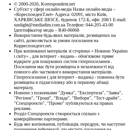
© 2000-2026, Korrespondent.net
Суб'єкт у сфері онлайн-медіа Назва онлайн-медіа –
«КореспонденТ.net» Адреса: 02091, місто Київ,
ХАРКІВСЬКЕ ШОСЕ, будинок 172-Б, офіс 208/1 E-mail:
sunlight@mediadim.com.ua
Телефон: 044-205-43-00
Ідентифікатор медіа – R40-06068
Використання будь-яких матеріалів, розміщених на
сайті, дозволяється за умови посилання на
Корреспондент.net.
При копіюванні матеріалів зі сторінки « Новини України
і світу» , для інтернет - видань - обов'язкове пряме
відкрите для пошукових систем гіперпосилання .
Посилання має бути розміщена в незалежності від
повного або часткового використання матеріалів.
Гіперпосилання ( для інтернет - видань) - повинна бути
розміщена в підзаголовку або в першому абзаці
матеріалу.
Новини з позначками "Думка", "Експертиза", "Заява",
"Регіони", "Гроші", "Влада", "Вибори", "Тест-драйв",
"Спецпроекти", "Промо" публікуються на правах
реклами.
Розділ Спецпроекти створюється спільно з
комерційними партнерами.
Будь яке копіювання, публікація, передрук, чи наступне
поширення інформації, що містить посилання на