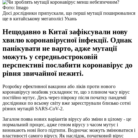
Фото: Imagо
Досі дослідники припускали, що перші мутації поширювалися
ще в китайському мегаполісі Ухань
Нещодавно в Китаї зафіксували нову
хвилю коронавірусної інфекції. Однак
панікувати не варто, адже мутації
можуть у середньостроковій
перспективі послабити коронавірус до
рівня звичайної нежиті.
Розробку ефективної вакцини або ліків проти нового
коронавірусу неабияк ускладнює те, що з плином часу вірус
постійно мутує. Десь через півроку після початку пандемії
дослідники по всьому світу вже зареєстрували близько сотні
різних мутацій SARS-CoV-2.
Загалом поява нових варіантів вірусу або зміни в цілому - це
нормальний процес, адже геном вірусу з часом мутує і
виникають нові його підтипи. Водночас можуть змінюватися і
властивості самого вірусу. Як наслідок, початковий вірус