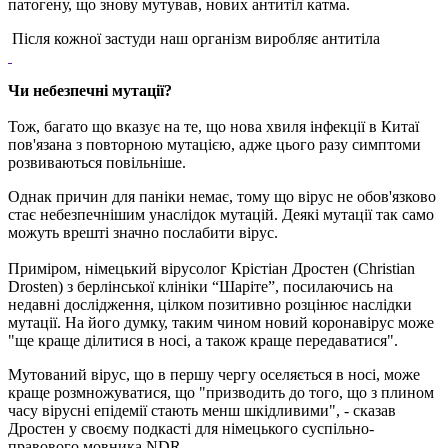
патогену, що знову мутував, нових антитіл катма.
Після кожної застуди наш організм виробляє антитіла
Чи небезпечні мутації?
Тож, багато що вказує на те, що нова хвиля інфекції в Китаї
пов'язана з повторною мутацією, адже цього разу симптоми
розвиваються повільніше.
Однак причин для паніки немає, тому що вірус не обов'язково
стає небезпечнішим унаслідок мутацій. Деякі мутації так само
можуть врешті значно послабити вірус.
Приміром, німецький вірусолог Крістіан Дростен (Christian
Drosten) з берлінської клініки “Шаріте”, посилаючись на
недавні дослідження, цілком позитивно розцінює наслідки
мутації. На його думку, таким чином новий коронавірус може
"ще краще ділитися в носі, а також краще передаватися".
Мутований вірус, що в першу чергу оселяється в носі, може
краще розмножуватися, що "призводить до того, що з плином
часу вірусні епідемії стають менш шкідливими", - сказав
Дростен у своєму подкасті для німецького суспільно-
правового мовника NDR.