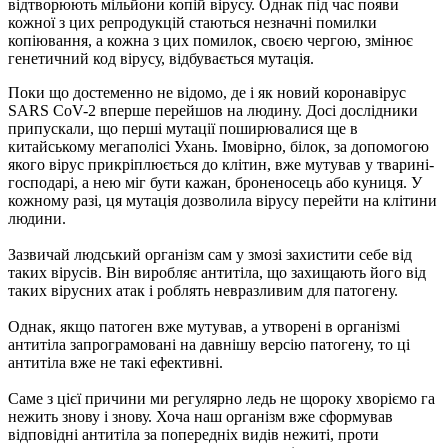
відтворюють мільйони копій вірусу. Однак під час появи
кожної з цих репродукцій стаються незначні помилки
копіювання, а кожна з цих помилок, своєю чергою, змінює
генетичний код вірусу, відбувається мутація.
Поки що достеменно не відомо, де і як новий коронавірус
SARS CoV-2 вперше перейшов на людину. Досі дослідники
припускали, що перші мутації поширювалися ще в
китайському мегаполісі Ухань. Імовірно, білок, за допомогою
якого вірус прикріплюється до клітин, вже мутував у тварині-
господарі, а нею міг бути кажан, броненосець або куниця. У
кожному разі, ця мутація дозволила вірусу перейти на клітини
людини.
Зазвичай людський організм сам у змозі захистити себе від
таких вірусів. Він виробляє антитіла, що захищають його від
таких вірусних атак і роблять невразливим для патогену.
Однак, якщо патоген вже мутував, а утворені в організмі
антитіла запрограмовані на давнішу версію патогену, то ці
антитіла вже не такі ефективні.
Саме з цієї причини ми регулярно ледь не щороку хворіємо га
нежить знову і знову. Хоча наш організм вже сформував
відповідні антитіла за попередніх видів нежиті, проти