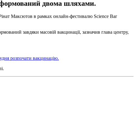
 сформований двома шляхами.
р Рінат Максютов в рамках онлайн-фестивалю Science Bar
формований завдяки масовій вакцинації, зазначив глава центру,
рудня розпочати вакцинацію.
і.