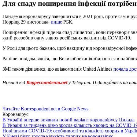
Для спаду поширення інфекції потрібе
Пандемія коронавірусу завершиться в 2021 році, проте сам вір
Hopping 29 листопада,
пише
РБК.
Поширення інфекції піде на спад лише тоді, коли перехворіє зна
який розробив одну з двох російських вакцин від COVID-19.
У Росії для цього бажано, щоб вакцину від коронавірусної інфе
Раніше повідомлялося, що Великобританія збирається в найближ
ЗМІ також дізналися, що авіакомпанія United Airlines
почала дос
Новини від
Корреспондент.net
у Telegram. Підписуйтесь на на
Читайте Korrespondent.net в Google News
Коронавірус
В Україні вперше виявили новий варіант коронавірусу Цикада
В Україні за тиждень різко зросла кількість хворих на COVID-1
Нові штами COVID-19: особливості та кількість хворих в Украї
У Києві різко зросла кількість хворих на коронавірус