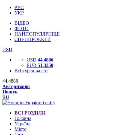
РУС
УКР
ВІДЕО
ФОТО
НАЙПОПУЛЯРНІШІ
СПЕЦПРОЕКТИ
USD
USD
44.4886
EUR
51.3350
Всі курси валют
44.4886
Авторизація
Пошук
RU
ВСІ РОЗДІЛИ
Головна
Україна
Місто
Світ