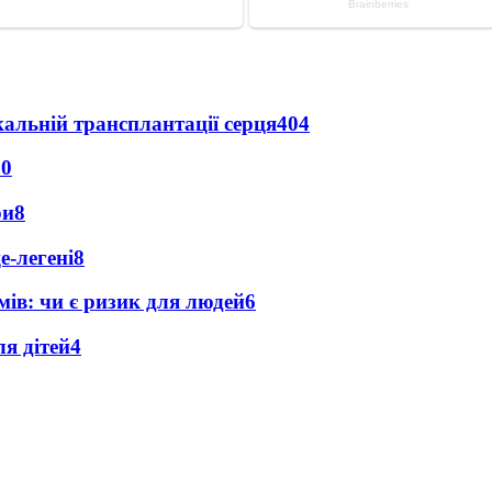
альній трансплантації серця
404
10
ри
8
е-легені
8
мів: чи є ризик для людей
6
я дітей
4