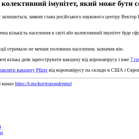
н колективний імунітет, який може бути
ус залишиться, заявив глава російського наукового центру Векто
чна кількість населення в світі або колективний імунітет буде с
кції отримало не менше половини населення, зазначив він.
чі кілька днів зареєструвати вакцину від коронавірусу і вже
7 г
тавляти вакцину Pfizer
від коронавірусу на склади в США і Європ
ш канал
https://t.me/korrespondentnet
9
ні