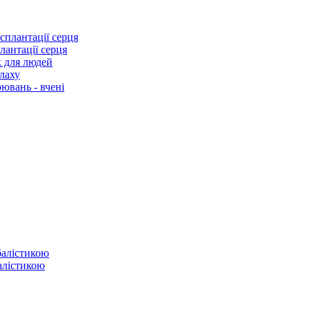
лантації серця
к для людей
лаху
ювань - вчені
балістикою