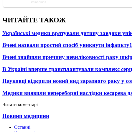
ЧИТАЙТЕ ТАКОЖ
Українські медики врятували дитину завдяки унік
Вчені назвали простий спосіб уникнути інфаркту
Вчені знайшли причину невиліковності раку шкі
В Україні вперше трансплантували комплекс серц
Науковці відкрили новий вид заразного раку у со
Медики виявили непереборні наслідки кесарева дл
Читати коментарі
Новини медицини
Останні