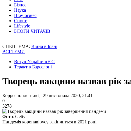
Бізнес
Наука
Шоу-бізнес
Спорт
Lifestyle
БЛОГИ ЧИТАЧІВ
СПЕЦТЕМА:
Війна в Ірані
ВСІ ТЕМИ
Вступ України в ЄС
Теракт в Барселоні
Творець вакцини назвав рік з
Корреспондент.net, 29 листопада 2020, 21:41
0
3278
Фото: Getty
Пандемія коронавірусу закінчиться в 2021 році