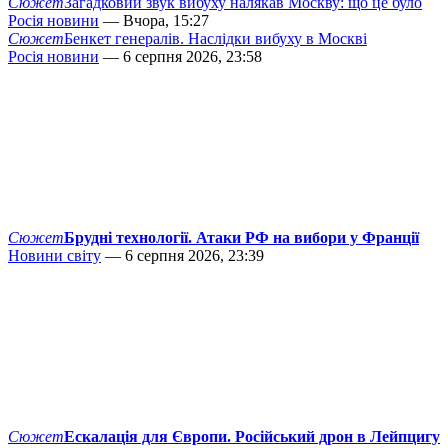
Сюжет
Загадковий звук вибуху налякав Москву: що це було
Росія новини
— Вчора, 15:27
Сюжет
Бенкет генералів. Наслідки вибуху в Москві
Росія новини
— 6 серпня 2026, 23:58
Сюжет
Брудні технології. Атаки РФ на вибори у Франції
Новини світу
— 6 серпня 2026, 23:39
Сюжет
Ескалація для Європи. Російський дрон в Лейпцигу