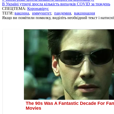
В Україні утричі зросла кількість випадків COVID за тиждень
СПЕЦТЕМА:
Коронавірус
ТЕГИ:
вакцина
,
иммунитет
,
пандемия
,
вакцинация
Якщо ви помітили помилку, виділіть необхідний текст і натисніт