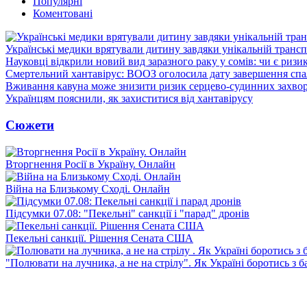
Популярні
Коментовані
Українські медики врятували дитину завдяки унікальній трансп
Науковці відкрили новий вид заразного раку у сомів: чи є ризи
Смертельний хантавірус: ВООЗ оголосила дату завершення спа
Вживання кавуна може знизити ризик серцево-судинних захвор
Українцям пояснили, як захиститися від хантавірусу
Сюжети
Вторгнення Росії в Україну. Онлайн
Війна на Близькому Сході. Онлайн
Підсумки 07.08: "Пекельні" санкції і "парад" дронів
Пекельні санкції. Рішення Сената США
"Полювати на лучника, а не на стрілу". Як Україні боротись з 