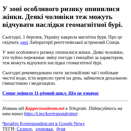
У зоні особливого ризику опинилися
жінки. Деякі чоловіки теж можуть
відчувати наслідки геомагнітної бурі.
Сьогодні, 1 березня, Україну накрила магнітна буря. Про це
свідчать
дані
Лабораторії рентгенівської астрономії Сонця.
У зоні особливого ризику опинилися жінки. Деякі чоловіки,
хто чуйно переживає зміну погоди і емоційні за характером,
теж можуть відчувати наслідки геомагнітної бурі.
Сьогодні рекомендовано пити заспокійливі чаї і побільше
чистої води, їсти корисно тричі на день, займатися дихальною
гімнастикою і медитацією.
Сонце змінило 11-річний цикл. Що це означає
Новини від
Корреспондент.net
в Telegram. Підписуйтесь на
наш канал
https://t.me/korrespondentnet
Читайте Korrespondent.net в Google News
ТЕГИ:
Солнце
,
здоровье
,
буря