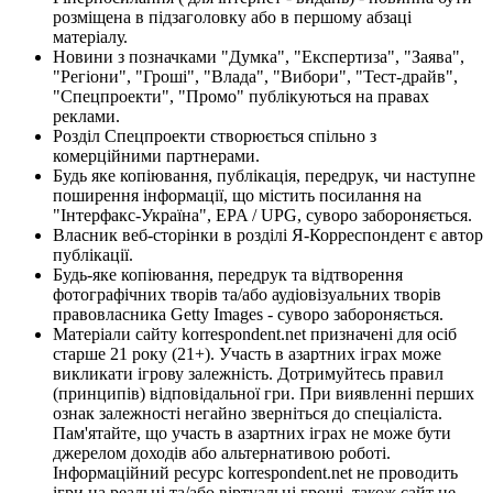
розміщена в підзаголовку або в першому абзаці
матеріалу.
Новини з позначками "Думка", "Експертиза", "Заява",
"Регіони", "Гроші", "Влада", "Вибори", "Тест-драйв",
"Спецпроекти", "Промо" публікуються на правах
реклами.
Розділ Спецпроекти створюється спільно з
комерційними партнерами.
Будь яке копіювання, публікація, передрук, чи наступне
поширення інформації, що містить посилання на
"Інтерфакс-Україна", EPA / UPG, суворо забороняється.
Власник веб-сторінки в розділі Я-Корреспондент є автор
публікації.
Будь-яке копіювання, передрук та відтворення
фотографічних творів та/або аудіовізуальних творів
правовласника Getty Images - суворо забороняється.
Матеріали сайту korrespondent.net призначені для осіб
старше 21 року (21+). Участь в азартних іграх може
викликати ігрову залежність. Дотримуйтесь правил
(принципів) відповідальної гри. При виявленні перших
ознак залежності негайно зверніться до спеціаліста.
Пам'ятайте, що участь в азартних іграх не може бути
джерелом доходів або альтернативою роботі.
Інформаційний ресурс korrespondent.net не проводить
ігри на реальні та/або віртуальні гроші, також сайт не