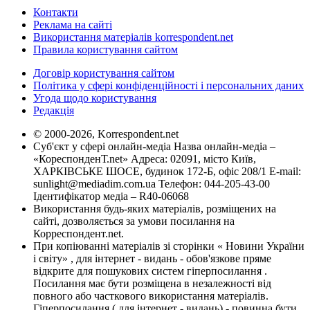
Контакти
Реклама на сайті
Використання матеріалів korrespondent.net
Правила користування сайтом
Договір користування сайтом
Політика у сфері конфіденційності і персональних даних
Угода щодо користування
Редакція
© 2000-2026, Korrespondent.net
Суб'єкт у сфері онлайн-медіа Назва онлайн-медіа –
«КореспонденТ.net» Адреса: 02091, місто Київ,
ХАРКІВСЬКЕ ШОСЕ, будинок 172-Б, офіс 208/1 E-mail:
sunlight@mediadim.com.ua
Телефон: 044-205-43-00
Ідентифікатор медіа – R40-06068
Використання будь-яких матеріалів, розміщених на
сайті, дозволяється за умови посилання на
Корреспондент.net.
При копіюванні матеріалів зі сторінки « Новини України
і світу» , для інтернет - видань - обов'язкове пряме
відкрите для пошукових систем гіперпосилання .
Посилання має бути розміщена в незалежності від
повного або часткового використання матеріалів.
Гіперпосилання ( для інтернет - видань) - повинна бути