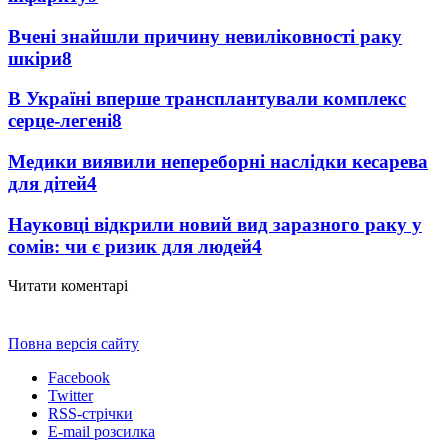
Вчені знайшли причину невиліковності раку
шкіри
8
В Україні вперше трансплантували комплекс
серце-легені
8
Медики виявили непереборні наслідки кесарева
для дітей
4
Науковці відкрили новий вид заразного раку у
сомів: чи є ризик для людей
4
Читати коментарі
Повна версія сайту
Facebook
Twitter
RSS-стрічки
E-mail розсилка