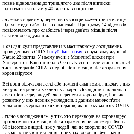
повне відновлення до тридцятого дня після виписки
відзначається тільки у 40 відсотків пацієнтів.
За деякими даними, через шість місяців кожен третій все ще
відчуває один або кілька симптомів. При цьому 14 відсотків
повідомляють про слабкість і через дев'ять місяців після
фактичного одужання.
Нові дані були представлені і в масштабному дослідженні,
проведеному в США і
опублікованому
в науковому журналі
Nature 22 квітня. У ньому вчені з Медичної школи при
Університеті Вашингтона в Сент-Луїсі вивчили стан понад 73
тисяч ветеранів США в перші шість місяців після зараження
коронавірусом.
Всі вони відчували легкі або помірні симптоми, і нікому з них
не було потрібно лікування в лікарні. Дослідники порівняли
смертність серед людей, які перенесли коронавірус, і ризик
розвитку у них певних ускладнень з даними майже п'яти
мільйонів американських ветеранів, які інфікувалися COVID.
Згідно з дослідженням, у тих, хто перехворів на коронавірус,
протягом шести місяців після зараження ризик смерті був на
60 відсотків вищий, ніж у людей, які не хворіли на COVID.
Також і ризик виникнення інших захворювань був значно