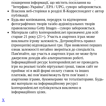
поширення інформації, що містить посилання на
"Інтерфакс-Україна", EPA / UPG, суворо забороняється.
Власник веб-сторінки в розділі Я-Корреспондент є автор
публікації.
Будь-яке копіювання, передрук та відтворення
фотографічних творів та/або аудіовізуальних творів
правовласника Getty Images - суворо забороняється.
Матеріали сайту korrespondent.net призначені для осіб
старше 21 року (21+). Участь в азартних іграх може
викликати ігрову залежність. Дотримуйтесь правил
(принципів) відповідальної гри. При виявленні перших
ознак залежності негайно зверніться до спеціаліста.
Пам'ятайте, що участь в азартних іграх не може бути
джерелом доходів або альтернативою роботі.
Інформаційний ресурс korrespondent.net не проводить
ігри на реальні та/або віртуальні гроші, також сайт не
приймає ні в якій формі оплату ставок та інших
платежів, які пов’язані/можуть бути пов’язані з
азартними іграми, букмекерами чи тоталізаторами. Будь-
які матеріали на інформаційному ресурсі
korrespondent.net публікуються виключно в
інформаційних цілях.
X