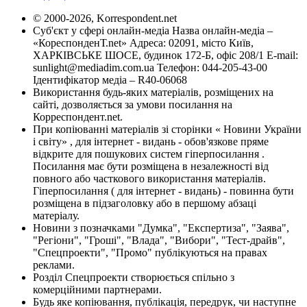
© 2000-2026, Korrespondent.net
Суб'єкт у сфері онлайн-медіа Назва онлайн-медіа –
«КореспонденТ.net» Адреса: 02091, місто Київ,
ХАРКІВСЬКЕ ШОСЕ, будинок 172-Б, офіс 208/1 E-mail:
sunlight@mediadim.com.ua
Телефон: 044-205-43-00
Ідентифікатор медіа – R40-06068
Використання будь-яких матеріалів, розміщених на
сайті, дозволяється за умови посилання на
Корреспондент.net.
При копіюванні матеріалів зі сторінки « Новини України
і світу» , для інтернет - видань - обов'язкове пряме
відкрите для пошукових систем гіперпосилання .
Посилання має бути розміщена в незалежності від
повного або часткового використання матеріалів.
Гіперпосилання ( для інтернет - видань) - повинна бути
розміщена в підзаголовку або в першому абзаці
матеріалу.
Новини з позначками "Думка", "Експертиза", "Заява",
"Регіони", "Гроші", "Влада", "Вибори", "Тест-драйв",
"Спецпроекти", "Промо" публікуються на правах
реклами.
Розділ Спецпроекти створюється спільно з
комерційними партнерами.
Будь яке копіювання, публікація, передрук, чи наступне