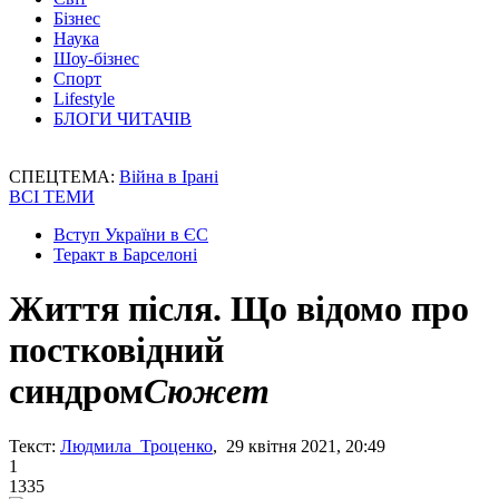
Бізнес
Наука
Шоу-бізнес
Спорт
Lifestyle
БЛОГИ ЧИТАЧІВ
СПЕЦТЕМА:
Війна в Ірані
ВСІ ТЕМИ
Вступ України в ЄС
Теракт в Барселоні
Життя після. Що відомо про
постковідний
синдром
Сюжет
Текст:
Людмила Троценко
, 29 квітня 2021, 20:49
1
1335