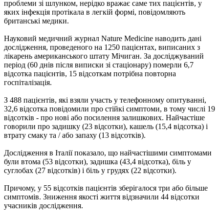
проблеми зі шлунком, нерідко вражає саме тих пацієнтів, у
яких інфекція протікала в легкій формі, повідомляють
британські медики.
Науковий медичний журнал Nature Medicine наводить дані
дослідження, проведеного на 1250 пацієнтах, виписаних з
лікарень американського штату Мічиган. За досліджуваний
період (60 днів після виписки зі стаціонару) померли 6,7
відсотка пацієнтів, 15 відсоткам потрібна повторна
госпіталізація.
З 488 пацієнтів, які взяли участь у телефонному опитуванні,
32,6 відсотка повідомили про стійкі симптоми, в тому числі 19
відсотків - про нові або посилення залишкових. Найчастіше
говорили про задишку (23 відсотки), кашель (15,4 відсотка) і
втрату смаку та / або запаху (13 відсотків).
Дослідження в Італії показало, що найчастішими симптомами
були втома (53 відсотки), задишка (43,4 відсотка), біль у
суглобах (27 відсотків) і біль у грудях (22 відсотки).
Причому, у 55 відсотків пацієнтів зберігалося три або більше
симптомів. Зниження якості життя відзначили 44 відсотки
учасників дослідження.