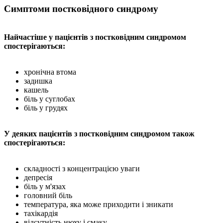
Симптоми постковідного синдрому
Найчастіше у пацієнтів з постковідним синдромом
спостерігаються:
хронічна втома
задишка
кашель
біль у суглобах
біль у грудях
У деяких пацієнтів з постковідним синдромом також
спостерігаються:
складності з концентрацією уваги
депресія
біль у м'язах
головний біль
температура, яка може приходити і зникати
тахікардія
відсутність нюху і смаку