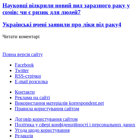
Науковці відкрили новий вид заразного раку у
сомів: чи є ризик для людей
7
Українські вчені заявили про ліки від раку
4
Читати коментарі
Повна версія сайту
Facebook
Twitter
RSS-стрічки
E-mail розсилка
Контакти
Реклама на сайті
Використання матеріалів korrespondent.net
Правила користування сайтом
Договір користування сайтом
Політика у сфері конфіденційності і персональних даних
Угода щодо користування
Редакція