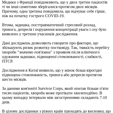
Медики з Франції повідомляють, що у двох третин пацієнтів
ті чи інші симптоми зберігалися протягом двох місяців.
Причому, одна третина повідомила, що відчуває себе гірше,
ніж на початку гострого COVID-19.
Втома, задишка, посттравматичний стресовий розлад,
тривога, депресія і порушення концентрації уваги і сну було
виявлено у третини учасників дослідження.
Дані досліджень дозволяють говорити про фактори, що
збільшують ризик розвитку постковіду. Так, тяжкість перебігу
хвороби "значимо пов'язана" з проявом після клінічного
одужання задишки, підвищеної стомлюваності, слабкості,
ПТСР.
Дослідження в Китаї виявило, що у жінок більш вірогідні
підвищена стомлюваність, тривога або депресія протягом
шести місяців.
За даними ком'юніті Survivor Corps, який опитав більше п'яти
тисяч пацієнтів, хвороба може протікати хвилеподібно. В
цьому випадку інтервали між загостреннями складають 7-10
днів.
В цілому дослідники з різних країн приходять до висновку, що