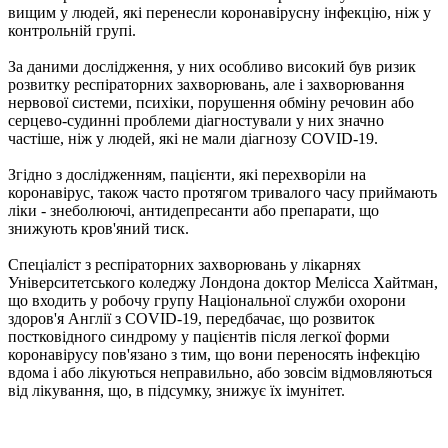
вищим у людей, які перенесли коронавірусну інфекцію, ніж у
контрольній групі.
За даними дослідження, у них особливо високий був ризик
розвитку респіраторних захворювань, але і захворювання
нервової системи, психіки, порушення обміну речовин або
серцево-судинні проблеми діагностували у них значно
частіше, ніж у людей, які не мали діагнозу COVID-19.
Згідно з дослідженням, пацієнти, які перехворіли на
коронавірус, також часто протягом тривалого часу приймають
ліки - знеболюючі, антидепресанти або препарати, що
знижують кров'яний тиск.
Спеціаліст з респіраторних захворювань у лікарнях
Університетського коледжу Лондона доктор Мелісса Хайтман,
що входить у робочу групу Національної служби охорони
здоров'я Англії з COVID-19, передбачає, що розвиток
постковідного синдрому у пацієнтів після легкої форми
коронавірусу пов'язано з тим, що вони переносять інфекцію
вдома і або лікуються неправильно, або зовсім відмовляються
від лікування, що, в підсумку, знижує їх імунітет.