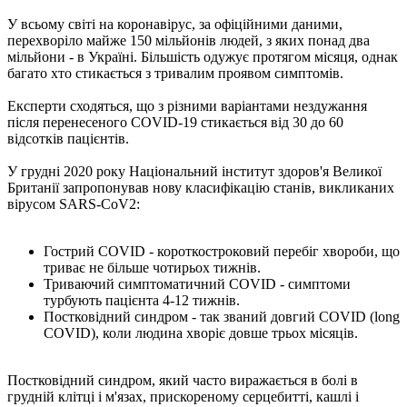
У всьому світі на коронавірус, за офіційними даними,
перехворіло майже 150 мільйонів людей, з яких понад два
мільйони - в Україні. Більшість одужує протягом місяця, однак
багато хто стикається з тривалим проявом симптомів.
Експерти сходяться, що з різними варіантами нездужання
після перенесеного COVID-19 стикається від 30 до 60
відсотків пацієнтів.
У грудні 2020 року Національний інститут здоров'я Великої
Британії запропонував нову класифікацію станів, викликаних
вірусом SARS-CoV2:
Гострий COVID - короткостроковий перебіг хвороби, що
триває не більше чотирьох тижнів.
Триваючий симптоматичний COVID - симптоми
турбують пацієнта 4-12 тижнів.
Постковідний синдром - так званий довгий COVID (long
COVID), коли людина хворіє довше трьох місяців.
Постковідний синдром, який часто виражається в болі в
грудній клітці і м'язах, прискореному серцебитті, кашлі і