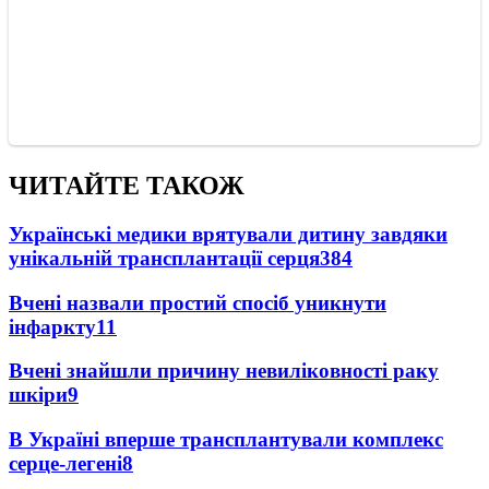
ЧИТАЙТЕ ТАКОЖ
Українські медики врятували дитину завдяки
унікальній трансплантації серця
384
Вчені назвали простий спосіб уникнути
інфаркту
11
Вчені знайшли причину невиліковності раку
шкіри
9
В Україні вперше трансплантували комплекс
серце-легені
8