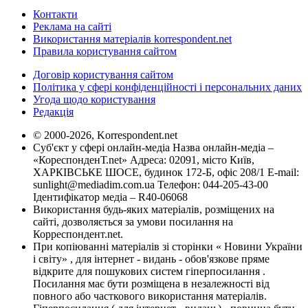
Контакти
Реклама на сайті
Використання матеріалів korrespondent.net
Правила користування сайтом
Договір користування сайтом
Політика у сфері конфіденційності і персональних даних
Угода щодо користування
Редакція
© 2000-2026, Korrespondent.net
Суб'єкт у сфері онлайн-медіа Назва онлайн-медіа –
«КореспонденТ.net» Адреса: 02091, місто Київ,
ХАРКІВСЬКЕ ШОСЕ, будинок 172-Б, офіс 208/1 E-mail:
sunlight@mediadim.com.ua
Телефон: 044-205-43-00
Ідентифікатор медіа – R40-06068
Використання будь-яких матеріалів, розміщених на
сайті, дозволяється за умови посилання на
Корреспондент.net.
При копіюванні матеріалів зі сторінки « Новини України
і світу» , для інтернет - видань - обов'язкове пряме
відкрите для пошукових систем гіперпосилання .
Посилання має бути розміщена в незалежності від
повного або часткового використання матеріалів.