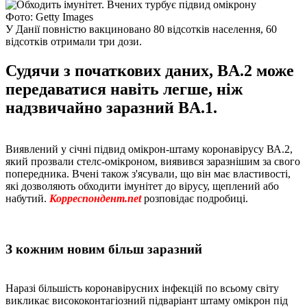
Фото: Getty Images
У Данії повністю вакциновано 80 відсотків населення, 60
відсотків отримали три дози.
Судячи з початкових даних, BA.2 може
передаватися навіть легше, ніж
надзвичайно заразний BA.1.
Виявлений у січні підвид омікрон-штаму коронавірусу ВА.2,
який прозвали стелс-омікроном, виявився заразнішим за свого
попередника. Вчені також з'ясували, що він має властивості,
які дозволяють обходити імунітет до вірусу, щеплений або
набутий.
Корреспондент.net
розповідає подробиці.
З кожним новим більш заразний
Наразі більшість коронавірусних інфекцій по всьому світу
викликає висококонтагіозний підваріант штаму омікрон під