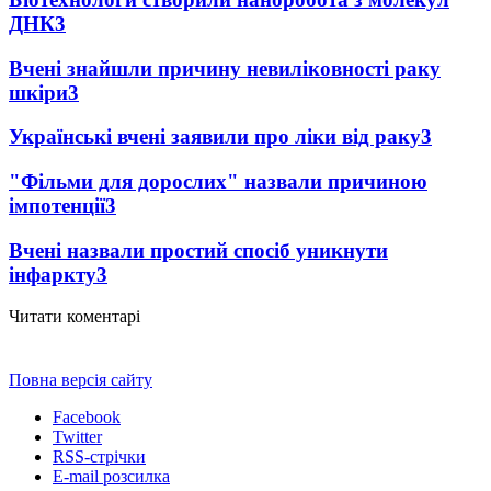
ДНК
3
Вчені знайшли причину невиліковності раку
шкіри
3
Українські вчені заявили про ліки від раку
3
"Фільми для дорослих" назвали причиною
імпотенції
3
Вчені назвали простий спосіб уникнути
інфаркту
3
Читати коментарі
Повна версія сайту
Facebook
Twitter
RSS-стрічки
E-mail розсилка