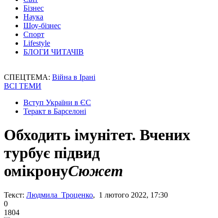
Бізнес
Наука
Шоу-бізнес
Спорт
Lifestyle
БЛОГИ ЧИТАЧІВ
СПЕЦТЕМА:
Війна в Ірані
ВСІ ТЕМИ
Вступ України в ЄС
Теракт в Барселоні
Обходить імунітет. Вчених
турбує підвид
омікрону
Сюжет
Текст:
Людмила Троценко
, 1 лютого 2022, 17:30
0
1804