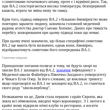
з симптомами початкового штаму, проте є і відмінні риси. Так,
при BA.2 спостерігаються висока температура, безперервний
кашель, втрата чи зміна нюху чи смаку.
Крім того, підвид омікрону BA.2 з більшою ймовірністю може
повторно заразити людину, зазначила головний медичний
радник агентства доктор Сьюзан Хопкінс. Даних про тяжкість
перебігу захворювання при цьому підвиді поки що немає.
При цьому вчені зазначили, що більш специфічні симптоми
ВА.2 ще мають бути визначені, однак вони, ймовірно,
відображатимуть симптоми його попередника BA.1.
Симптоми омікрону
Принципове питання полягає в тому, чи будуть хворі на
хвилю BA.1 захищені від BA.2,
зазначив
інфекціоніст з
Медичної школи Файнберга Північно-Західного університету
в Чикаго Егон Озер. За його словами, це викликає тривогу:
якщо перехворілі на BA.1 не захищені від BA.2, то станеться
свого роду "хвиля-верблюд".
Незважаючи на це, Данія стала першою з країн Європи, яка
зняла всі обмеження, введені через коронавірус. З 1 лютого в
країні знову відкрили нічні клуби та ресторани, а носити
маски потрібно лише за відвідування лікарень.