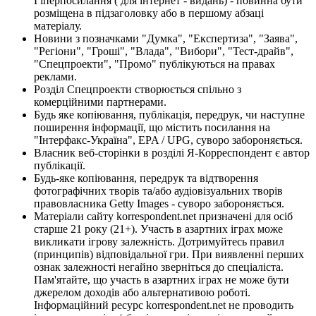
Гіперпосилання ( для інтернет - видань) - повинна бути
розміщена в підзаголовку або в першому абзаці
матеріалу.
Новини з позначками "Думка", "Експертиза", "Заява",
"Регіони", "Гроші", "Влада", "Вибори", "Тест-драйв",
"Спецпроекти", "Промо" публікуються на правах
реклами.
Розділ Спецпроекти створюється спільно з
комерційними партнерами.
Будь яке копіювання, публікація, передрук, чи наступне
поширення інформації, що містить посилання на
"Інтерфакс-Україна", EPA / UPG, суворо забороняється.
Власник веб-сторінки в розділі Я-Корреспондент є автор
публікації.
Будь-яке копіювання, передрук та відтворення
фотографічних творів та/або аудіовізуальних творів
правовласника Getty Images - суворо забороняється.
Матеріали сайту korrespondent.net призначені для осіб
старше 21 року (21+). Участь в азартних іграх може
викликати ігрову залежність. Дотримуйтесь правил
(принципів) відповідальної гри. При виявленні перших
ознак залежності негайно зверніться до спеціаліста.
Пам'ятайте, що участь в азартних іграх не може бути
джерелом доходів або альтернативою роботі.
Інформаційний ресурс korrespondent.net не проводить