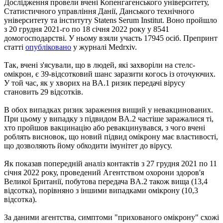
Дослідження провели вчені Копенгагенського університету,
Статистичного управління Данії, Данського технічного
університету та інституту Statens Serum Institut. Воно пройшло
з 20 грудня 2021-го по 18 січня 2022 року у 8541
домогосподарстві. У ньому взяли участь 17945 осіб. Препринт
статті
опубліковано
у журналі Medrxiv.
Так, вчені з'ясували, що в людей, які захворіли на стелс-
омікрон, є 39-відсотковий шанс заразити когось із оточуючих.
У той час, як у хворих на BA.1 ризик передачі вірусу
становить 29 відсотків.
В обох випадках ризик зараження вищий у невакцинованих.
При цьому у випадку з підвидом BA.2 частіше заражалися ті,
хто пройшов вакцинацію або ревакцинувався, з чого вчені
роблять висновок, що новий підвид омікрону має властивості,
що дозволяють йому обходити імунітет до вірусу.
Як показав попередній аналіз контактів з 27 грудня 2021 по 11
січня 2022 року, проведений Агентством охорони здоров'я
Великої Британії, побутова передача BA.2 також вища (13,4
відсотка), порівняно з іншими випадками омікрону (10,3
відсотка).
За даними агентства, симптоми "прихованого омікрону" схожі