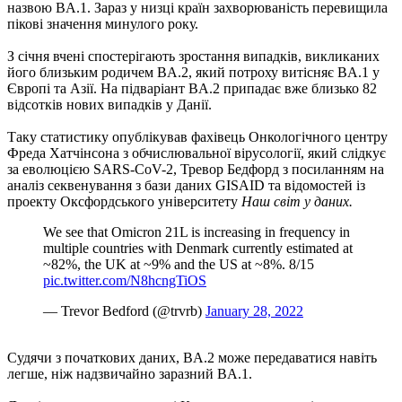
назвою BA.1. Зараз у низці країн захворюваність перевищила
пікові значення минулого року.
З січня вчені спостерігають зростання випадків, викликаних
його близьким родичем BA.2, який потроху витісняє BA.1 у
Європі та Азії. На підваріант BA.2 припадає вже близько 82
відсотків нових випадків у Данії.
Таку статистику опублікував фахівець Онкологічного центру
Фреда Хатчінсона з обчислювальної вірусології, який слідкує
за еволюцією SARS-CoV-2, Тревор Бедфорд з посиланням на
аналіз секвенування з бази даних GISAID та відомостей із
проекту Оксфордського університету
Наш світ у даних.
We see that Omicron 21L is increasing in frequency in
multiple countries with Denmark currently estimated at
~82%, the UK at ~9% and the US at ~8%. 8/15
pic.twitter.com/N8hcngTiOS
— Trevor Bedford (@trvrb)
January 28, 2022
Судячи з початкових даних, BA.2 може передаватися навіть
легше, ніж надзвичайно заразний BA.1.