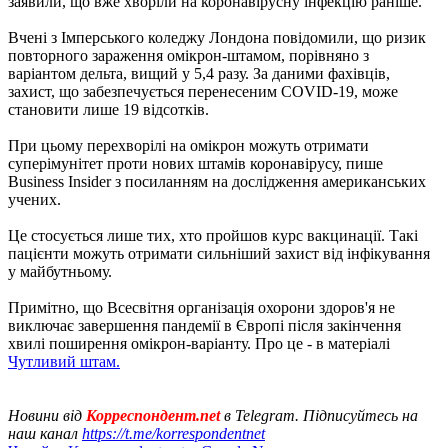
заявили, що вже хворіли на коронавірусну інфекцію раніше.
Вчені з Імперського коледжу Лондона повідомили, що ризик
повторного зараження омікрон-штамом, порівняно з
варіантом дельта, вищий у 5,4 разу. За даними фахівців,
захист, що забезпечується перенесеним COVID-19, може
становити лише 19 відсотків.
При цьому перехворілі на омікрон можуть отримати
суперімунітет проти нових штамів коронавірусу, пише
Business Insider з посиланням на дослідження американських
учених.
Це стосується лише тих, хто пройшов курс вакцинації. Такі
пацієнти можуть отримати сильніший захист від інфікування
у майбутньому.
Примітно, що Всесвітня організація охорони здоров'я не
виключає завершення пандемії в Європі після закінчення
хвилі поширення омікрон-варіанту. Про це - в матеріалі
Чутливий штам.
Новини від
Корреспондент.net
в Telegram. Підписуйтесь на
наш канал
https://t.me/korrespondentnet