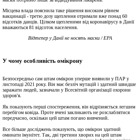
Місцева влада пояснила таке рішення високим рівнем
вакцинації - третю дозу щеплення отримали вже понад 60
відсотків данців. Цілком щепленими від коронавірусу в Данії
вважаються 81 відсоток населення.
Відтепер у Данії не носять маски / EPA
У чому особливість омікрону
Безпосередньо сам штам омікрон уперше виявили у ПАР у
листопаді 2021 року. Він має безліч мутацій і здатний швидше
заражати людей, зазначали у Всесвітній організації охорони
здоров'я.
Як показують перші спостереження, він відрізняється легшим
перебігом ковіда. Проте вчені закликають не розслаблятися
передчасно, оскільки цей штам погано вивчений.
Все більше досліджень показують, що омікрон здатний
оминати імунітет. Так, дві третини хворих на цей штам