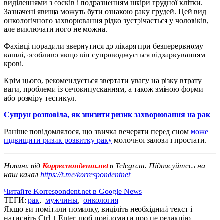
виділеннями з сосків і подразненням шкіри грудної клітки.
Зазначені явища можуть бути ознакою раку грудей. Цей вид
онкологічного захворювання рідко зустрічається у чоловіків,
але виключати його не можна.
Фахівці порадили звернутися до лікаря при безперервному
кашлі, особливо якщо він супроводжується відхаркуванням
крові.
Крім цього, рекомендується звертати увагу на різку втрату
ваги, проблеми із сечовипусканням, а також зміною форми
або розміру тестикул.
Супрун розповіла, як знизити ризик захворювання на рак
Раніше повідомлялося, що звичка вечеряти перед сном
може
підвищити ризик розвитку раку
молочної залози і простати.
Новини від
Корреспондент.net
в Telegram. Підписуйтесь на
наш канал
https://t.me/korrespondentnet
Читайте Korrespondent.net в Google News
ТЕГИ:
рак
,
мужчины
,
онкология
Якщо ви помітили помилку, виділіть необхідний текст і
натисніть Ctrl + Enter, щоб повідомити про це редакцію.