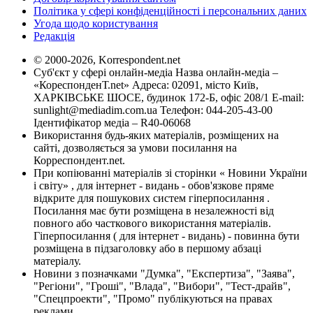
Політика у сфері конфіденційності і персональних даних
Угода щодо користування
Редакція
© 2000-2026, Korrespondent.net
Суб'єкт у сфері онлайн-медіа Назва онлайн-медіа –
«КореспонденТ.net» Адреса: 02091, місто Київ,
ХАРКІВСЬКЕ ШОСЕ, будинок 172-Б, офіс 208/1 E-mail:
sunlight@mediadim.com.ua
Телефон: 044-205-43-00
Ідентифікатор медіа – R40-06068
Використання будь-яких матеріалів, розміщених на
сайті, дозволяється за умови посилання на
Корреспондент.net.
При копіюванні матеріалів зі сторінки « Новини України
і світу» , для інтернет - видань - обов'язкове пряме
відкрите для пошукових систем гіперпосилання .
Посилання має бути розміщена в незалежності від
повного або часткового використання матеріалів.
Гіперпосилання ( для інтернет - видань) - повинна бути
розміщена в підзаголовку або в першому абзаці
матеріалу.
Новини з позначками "Думка", "Експертиза", "Заява",
"Регіони", "Гроші", "Влада", "Вибори", "Тест-драйв",
"Спецпроекти", "Промо" публікуються на правах
реклами.