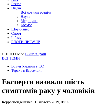
Бізнес
Наука
Всі новини розділу
Наука
Медицина
Космос
Шоу-бізнес
Спорт
Lifestyle
БЛОГИ ЧИТАЧІВ
СПЕЦТЕМА:
Війна в Ірані
ВСІ ТЕМИ
Вступ України в ЄС
Теракт в Барселоні
Експерти назвали шість
симптомів раку у чоловіків
Корреспондент.net, 11 лютого 2019, 04:59