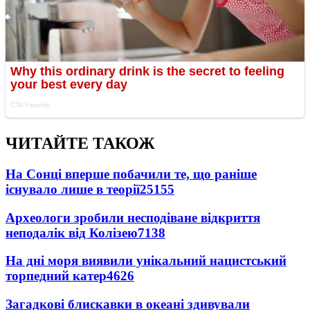
ЧИТАЙТЕ ТАКОЖ
На Сонці вперше побачили те, що раніше
існувало лише в теорії
25155
Археологи зробили несподіване відкриття
неподалік від Колізею
7138
На дні моря виявили унікальний нацистський
торпедний катер
4626
Загадкові блискавки в океані здивували