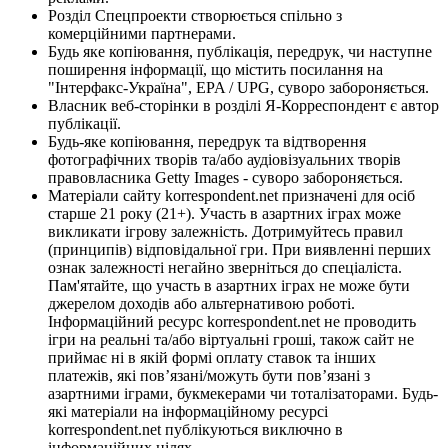
Розділ Спецпроекти створюється спільно з
комерційними партнерами.
Будь яке копіювання, публікація, передрук, чи наступне
поширення інформації, що містить посилання на
"Інтерфакс-Україна", EPA / UPG, суворо забороняється.
Власник веб-сторінки в розділі Я-Корреспондент є автор
публікації.
Будь-яке копіювання, передрук та відтворення
фотографічних творів та/або аудіовізуальних творів
правовласника Getty Images - суворо забороняється.
Матеріали сайту korrespondent.net призначені для осіб
старше 21 року (21+). Участь в азартних іграх може
викликати ігрову залежність. Дотримуйтесь правил
(принципів) відповідальної гри. При виявленні перших
ознак залежності негайно зверніться до спеціаліста.
Пам'ятайте, що участь в азартних іграх не може бути
джерелом доходів або альтернативою роботі.
Інформаційний ресурс korrespondent.net не проводить
ігри на реальні та/або віртуальні гроші, також сайт не
приймає ні в якій формі оплату ставок та інших
платежів, які пов’язані/можуть бути пов’язані з
азартними іграми, букмекерами чи тоталізаторами. Будь-
які матеріали на інформаційному ресурсі
korrespondent.net публікуються виключно в
інформаційних цілях.