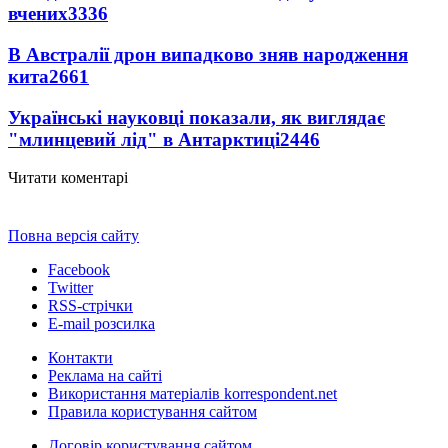
вчених
3336
В Австралії дрон випадково зняв народження
кита
2661
Українські науковці показали, як виглядає
"млинцевий лід" в Антарктиці
2446
Читати коментарі
Повна версія сайту
Facebook
Twitter
RSS-стрічки
E-mail розсилка
Контакти
Реклама на сайті
Використання матеріалів korrespondent.net
Правила користування сайтом
Договір користування сайтом