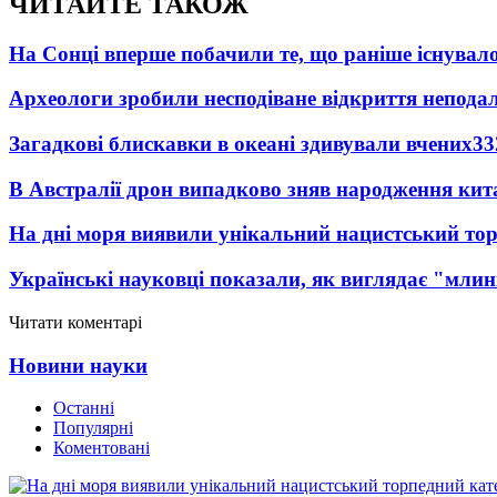
ЧИТАЙТЕ ТАКОЖ
На Сонці вперше побачили те, що раніше існувало
Археологи зробили несподіване відкриття неподал
Загадкові блискавки в океані здивували вчених
33
В Австралії дрон випадково зняв народження кит
На дні моря виявили унікальний нацистський то
Українські науковці показали, як виглядає "млин
Читати коментарі
Новини науки
Останні
Популярні
Коментовані