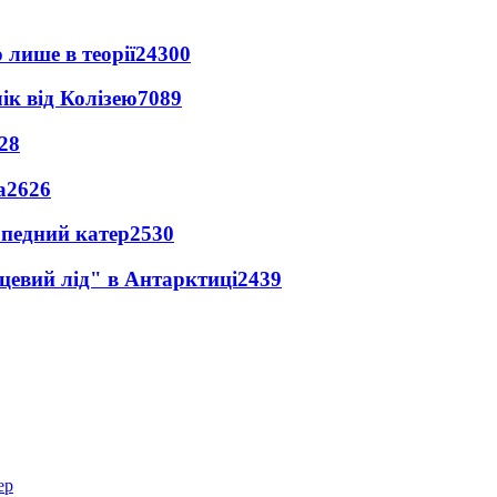
 лише в теорії
24300
ік від Колізею
7089
28
а
2626
рпедний катер
2530
цевий лід" в Антарктиці
2439