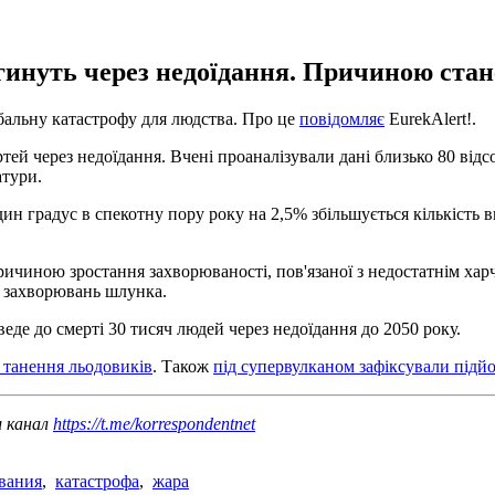
агинуть через недоїдання. Причиною стан
бальну катастрофу для людства. Про це
повідомляє
EurekAlert!.
й через недоїдання. Вчені проаналізували дані близько 80 відсот
атури.
н градус в спекотну пору року на 2,5% збільшується кількість ви
ричиною зростання захворюваності, пов'язаної з недостатнім ха
я захворювань шлунка.
еде до смерті 30 тисяч людей через недоїдання до 2050 року.
и танення льодовиків
. Також
під супервулканом зафіксували підй
ш канал
https://t.me/korrespondentnet
вания
,
катастрофа
,
жара