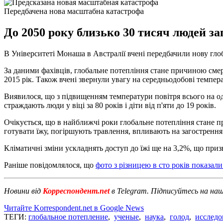
Передбачена нова масштабна катастрофа
До 2050 року близько 30 тисяч людей з
В Університеті Монаша в Австралії вчені передбачили нову гло
За даними фахівців, глобальне потепління стане причиною смерте
2015 рік. Також вчені звернули увагу на середньодобові темпер
Виявилося, що з підвищенням температури повітря всього на оди
страждають люди у віці за 80 років і діти від п'яти до 19 років.
Очікується, що в найближчі роки глобальне потепління стане п
готувати їжу, погіршують травлення, впливають на загостренн
Кліматичні зміни ускладнять доступ до їжі ще на 3,2%, що призв
Раніше повідомлялося, що
фото з різницею в сто років показал
Новини від
Корреспондент.net
в Telegram. Підписуйтесь на на
Читайте Korrespondent.net в Google News
ТЕГИ:
глобальное потепление
,
ученые
,
наука
,
голод
,
исследо