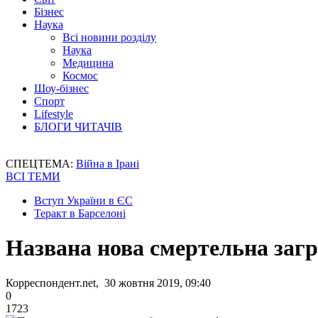
Бізнес
Наука
Всі новини розділу
Наука
Медицина
Космос
Шоу-бізнес
Спорт
Lifestyle
БЛОГИ ЧИТАЧІВ
СПЕЦТЕМА:
Війна в Ірані
ВСІ ТЕМИ
Вступ України в ЄС
Теракт в Барселоні
Названа нова смертельна загр
Корреспондент.net, 30 жовтня 2019, 09:40
0
1723