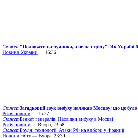
Сюжет
"Полювати на лучника, а не на стрілу". Як Україні 
Новини України
— 16:36
Сюжет
Загадковий звук вибуху налякав Москву: що це було
Росія новини
— 15:27
Сюжет
Бенкет генералів. Наслідки вибуху в Москві
Росія новини
— Вчора, 23:58
Сюжет
Брудні технології. Атаки РФ на вибори у Франції
Новини світу
— Вчора, 23:39