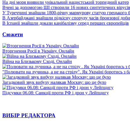
На дні моря виявили унікальний нацистський торпедний катер
Вчені за допомогою ШІ створили 16 нових синтетичних вірусі
У Туреччині знайшли 1800-річну мармурову статую грецького 
В Азербайджані знайшли рідкісну споруду часів бронзової доби
В Іспанії знайшли докази канібалізму серед перших європейців
Сюжети
Вторгнення Росії в Україну. Онлайн
Війна на Близькому Сході. Онлайн
"Полювати на лучника, а не на стрілу". Як Україні боротись з 
Загадковий звук вибуху налякав Москву: що це було
Підсумки 06.08: Санкції проти РФ і дрон у Лейпцигу
ВИБІР РЕДАКТОРА