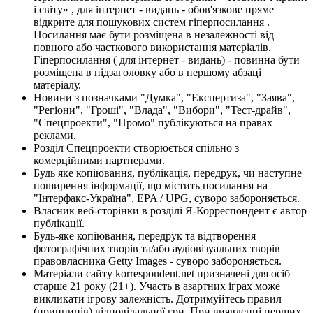
і світу» , для інтернет - видань - обов'язкове пряме
відкрите для пошукових систем гіперпосилання .
Посилання має бути розміщена в незалежності від
повного або часткового використання матеріалів.
Гіперпосилання ( для інтернет - видань) - повинна бути
розміщена в підзаголовку або в першому абзаці
матеріалу.
Новини з позначками "Думка", "Експертиза", "Заява",
"Регіони", "Гроші", "Влада", "Вибори", "Тест-драйв",
"Спецпроекти", "Промо" публікуються на правах
реклами.
Розділ Спецпроекти створюється спільно з
комерційними партнерами.
Будь яке копіювання, публікація, передрук, чи наступне
поширення інформації, що містить посилання на
"Інтерфакс-Україна", EPA / UPG, суворо забороняється.
Власник веб-сторінки в розділі Я-Корреспондент є автор
публікації.
Будь-яке копіювання, передрук та відтворення
фотографічних творів та/або аудіовізуальних творів
правовласника Getty Images - суворо забороняється.
Матеріали сайту korrespondent.net призначені для осіб
старше 21 року (21+). Участь в азартних іграх може
викликати ігрову залежність. Дотримуйтесь правил
(принципів) відповідальної гри. При виявленні перших