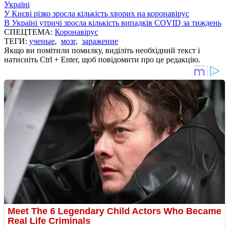
Україні
У Києві різко зросла кількість хворих на коронавірус
В Україні утричі зросла кількість випадків COVID за тиждень
СПЕЦТЕМА:
Коронавірус
ТЕГИ:
ученые
,
мозг
,
заражение
Якщо ви помітили помилку, виділіть необхідний текст і
натисніть Ctrl + Enter, щоб повідомити про це редакцію.