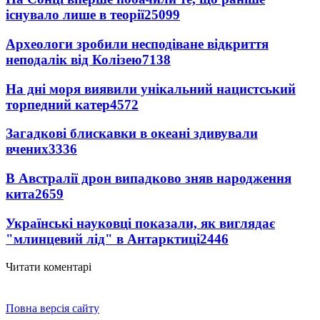
існувало лише в теорії
25099
Археологи зробили несподіване відкриття
неподалік від Колізею
7138
На дні моря виявили унікальний нацистський
торпедний катер
4572
Загадкові блискавки в океані здивували
вчених
3336
В Австралії дрон випадково зняв народження
кита
2659
Українські науковці показали, як виглядає
"млинцевий лід" в Антарктиці
2446
Читати коментарі
Повна версія сайту