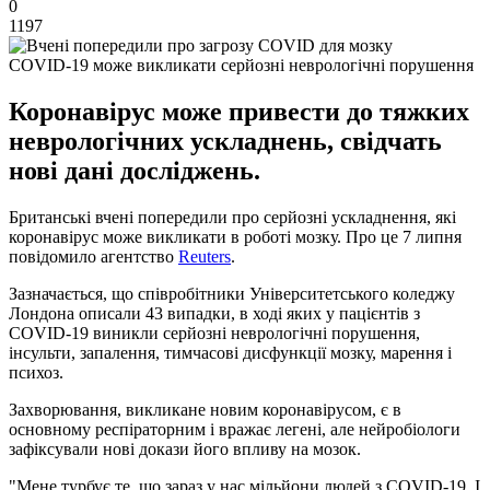
0
1197
COVID-19 може викликати серйозні неврологічні порушення
Коронавірус може привести до тяжких
неврологічних ускладнень, свідчать
нові дані досліджень.
Британські вчені попередили про серйозні ускладнення, які
коронавірус може викликати в роботі мозку. Про це 7 липня
повідомило агентство
Reuters
.
Зазначається, що співробітники Університетського коледжу
Лондона описали 43 випадки, в ході яких у пацієнтів з
COVID-19 виникли серйозні неврологічні порушення,
інсульти, запалення, тимчасові дисфункції мозку, марення і
психоз.
Захворювання, викликане новим коронавірусом, є в
основному респіраторним і вражає легені, але нейробіологи
зафіксували нові докази його впливу на мозок.
"Мене турбує те, що зараз у нас мільйони людей з COVID-19. І