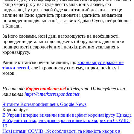
якщо через рік у нас буде десять мільйонів людей, які
видужали, і у цих людей буде когнітивний дефіцит... то це
вплине на їхню здатність працювати і здатність займатися
повсякденною діяльністю", - заявив Едріан Оуен, нейробіолог
з Канади.
За його словами, нові дані наголошують на необхідності
проведення детальних досліджень і збору даних для оцінки
поширеності неврологічних і психіатричних ускладнень
коронавірусу.
Раніше китайські вчені виявили, що
коронавірус вражає не
тільки легені
, але і кровоносну систему, нирки, печінку і
мозок.
Новини від
Корреспондент.net
в Telegram. Підписуйтесь на
наш канал
https://t.me/korrespondentnet
Читайте Korrespondent.net в Google News
Коронавірус
В Україні вперше виявили новий варіант коронавірусу Цикада
В Україні за тиждень різко зросла кількість хворих на COVID-
19
Нові штами COVID-19: особливості та кількість хворих в