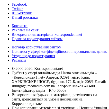
Facebook
Twitter
RSS-стрічки
E-mail розсилка
Контакти
Реклама на сайті
Використання матеріалів korrespondent.net
Правила користування сайтом
Договір користування сайтом
Політика у сфері конфіденційності і персональних даних
Угода щодо користування
Редакція
© 2000-2026, Korrespondent.net
Суб'єкт у сфері онлайн-медіа Назва онлайн-медіа –
«КореспонденТ.net» Адреса: 02091, місто Київ,
ХАРКІВСЬКЕ ШОСЕ, будинок 172-Б, офіс 208/1 E-mail:
sunlight@mediadim.com.ua
Телефон: 044-205-43-00
Ідентифікатор медіа – R40-06068
Використання будь-яких матеріалів, розміщених на
сайті, дозволяється за умови посилання на
Корреспондент.net.
При копіюванні матеріалів зі сторінки « Новини України