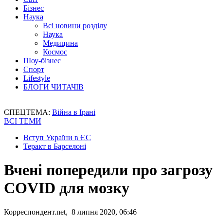
Бізнес
Наука
Всі новини розділу
Наука
Медицина
Космос
Шоу-бізнес
Спорт
Lifestyle
БЛОГИ ЧИТАЧІВ
СПЕЦТЕМА:
Війна в Ірані
ВСІ ТЕМИ
Вступ України в ЄС
Теракт в Барселоні
Вчені попередили про загрозу
СОVID для мозку
Корреспондент.net, 8 липня 2020, 06:46