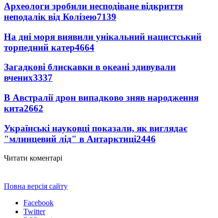
Археологи зробили несподіване відкриття
неподалік від Колізею
7139
На дні моря виявили унікальний нацистський
торпедний катер
4664
Загадкові блискавки в океані здивували
вчених
3337
В Австралії дрон випадково зняв народження
кита
2662
Українські науковці показали, як виглядає
"млинцевий лід" в Антарктиці
2446
Читати коментарі
Повна версія сайту
Facebook
Twitter