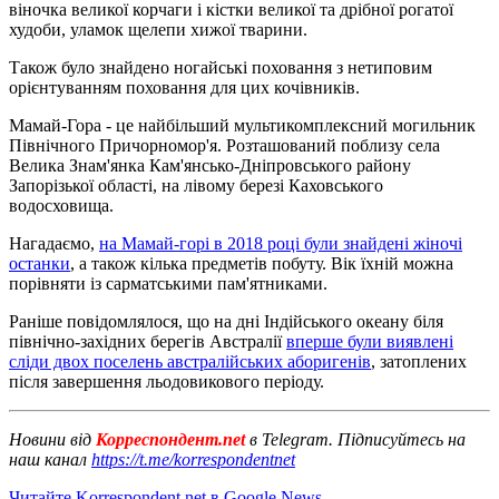
віночка великої корчаги і кістки великої та дрібної рогатої
худоби, уламок щелепи хижої тварини.
Також було знайдено ногайські поховання з нетиповим
орієнтуванням поховання для цих кочівників.
Мамай-Гора - це найбільший мультикомплексний могильник
Північного Причорномор'я. Розташований поблизу села
Велика Знам'янка Кам'янсько-Дніпровського району
Запорізької області, на лівому березі Каховського
водосховища.
Нагадаємо,
на Мамай-горі в 2018 році були знайдені жіночі
останки
, а також кілька предметів побуту. Вік їхній можна
порівняти із сарматськими пам'ятниками.
Раніше повідомлялося, що на дні Індійського океану біля
північно-західних берегів Австралії
вперше були виявлені
сліди двох поселень австралійських аборигенів
, затоплених
після завершення льодовикового періоду.
Новини від
Корреспондент.net
в Telegram. Підписуйтесь на
наш канал
https://t.me/korrespondentnet
Читайте Korrespondent.net в Google News