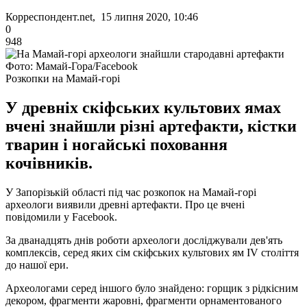
Корреспондент.net, 15 липня 2020, 10:46
0
948
Фото: Мамай-Гора/Facebook
Розкопки на Мамай-горі
У древніх скіфських культових ямах
вчені знайшли різні артефакти, кістки
тварин і ногайські поховання
кочівників.
У Запорізькій області під час розкопок на Мамай-горі
археологи виявили древні артефакти. Про це вчені
повідомили у Facebook.
За дванадцять днів роботи археологи досліджували дев'ять
комплексів, серед яких сім скіфських культових ям IV століття
до нашої ери.
Археологами серед іншого було знайдено: горщик з рідкісним
декором, фрагменти жаровні, фрагменти орнаментованого