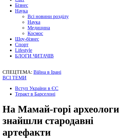
Бізнес
Наука
Всі новини розділу
Наука
Медицина
Космос
Шоу-бізнес
Спорт
Lifestyle
БЛОГИ ЧИТАЧІВ
СПЕЦТЕМА:
Війна в Ірані
ВСІ ТЕМИ
Вступ України в ЄС
Теракт в Барселоні
На Мамай-горі археологи
знайшли стародавні
артефакти