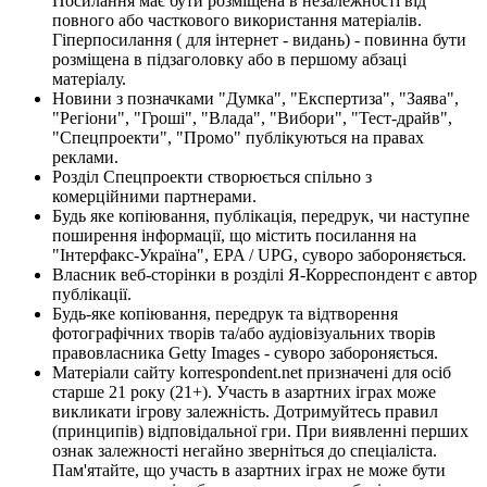
Посилання має бути розміщена в незалежності від
повного або часткового використання матеріалів.
Гіперпосилання ( для інтернет - видань) - повинна бути
розміщена в підзаголовку або в першому абзаці
матеріалу.
Новини з позначками "Думка", "Експертиза", "Заява",
"Регіони", "Гроші", "Влада", "Вибори", "Тест-драйв",
"Спецпроекти", "Промо" публікуються на правах
реклами.
Розділ Спецпроекти створюється спільно з
комерційними партнерами.
Будь яке копіювання, публікація, передрук, чи наступне
поширення інформації, що містить посилання на
"Інтерфакс-Україна", EPA / UPG, суворо забороняється.
Власник веб-сторінки в розділі Я-Корреспондент є автор
публікації.
Будь-яке копіювання, передрук та відтворення
фотографічних творів та/або аудіовізуальних творів
правовласника Getty Images - суворо забороняється.
Матеріали сайту korrespondent.net призначені для осіб
старше 21 року (21+). Участь в азартних іграх може
викликати ігрову залежність. Дотримуйтесь правил
(принципів) відповідальної гри. При виявленні перших
ознак залежності негайно зверніться до спеціаліста.
Пам'ятайте, що участь в азартних іграх не може бути