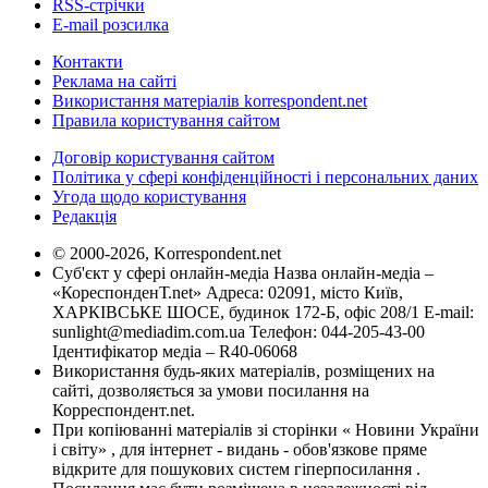
RSS-стрічки
E-mail розсилка
Контакти
Реклама на сайті
Використання матеріалів korrespondent.net
Правила користування сайтом
Договір користування сайтом
Політика у сфері конфіденційності і персональних даних
Угода щодо користування
Редакція
© 2000-2026, Korrespondent.net
Суб'єкт у сфері онлайн-медіа Назва онлайн-медіа –
«КореспонденТ.net» Адреса: 02091, місто Київ,
ХАРКІВСЬКЕ ШОСЕ, будинок 172-Б, офіс 208/1 E-mail:
sunlight@mediadim.com.ua
Телефон: 044-205-43-00
Ідентифікатор медіа – R40-06068
Використання будь-яких матеріалів, розміщених на
сайті, дозволяється за умови посилання на
Корреспондент.net.
При копіюванні матеріалів зі сторінки « Новини України
і світу» , для інтернет - видань - обов'язкове пряме
відкрите для пошукових систем гіперпосилання .