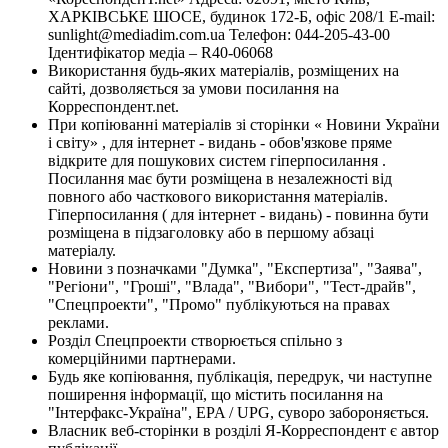
ХАРКІВСЬКЕ ШОСЕ, будинок 172-Б, офіс 208/1 E-mail:
sunlight@mediadim.com.ua
Телефон: 044-205-43-00
Ідентифікатор медіа – R40-06068
Використання будь-яких матеріалів, розміщених на
сайті, дозволяється за умови посилання на
Корреспондент.net.
При копіюванні матеріалів зі сторінки « Новини України
і світу» , для інтернет - видань - обов'язкове пряме
відкрите для пошукових систем гіперпосилання .
Посилання має бути розміщена в незалежності від
повного або часткового використання матеріалів.
Гіперпосилання ( для інтернет - видань) - повинна бути
розміщена в підзаголовку або в першому абзаці
матеріалу.
Новини з позначками "Думка", "Експертиза", "Заява",
"Регіони", "Гроші", "Влада", "Вибори", "Тест-драйв",
"Спецпроекти", "Промо" публікуються на правах
реклами.
Розділ Спецпроекти створюється спільно з
комерційними партнерами.
Будь яке копіювання, публікація, передрук, чи наступне
поширення інформації, що містить посилання на
"Інтерфакс-Україна", EPA / UPG, суворо забороняється.
Власник веб-сторінки в розділі Я-Корреспондент є автор