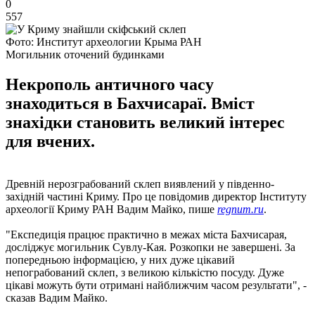
0
557
Фото: Институт археологии Крыма РАН
Могильник оточений будинками
Некрополь античного часу
знаходиться в Бахчисараї. Вміст
знахідки становить великий інтерес
для вчених.
Древній нерозграбований склеп виявлений у південно-
західній частині Криму. Про це повідомив директор Інституту
археології Криму РАН Вадим Майко, пише
regnum.ru
.
"Експедиція працює практично в межах міста Бахчисарая,
досліджує могильник Сувлу-Кая. Розкопки не завершені. За
попередньою інформацією, у них дуже цікавий
непограбований склеп, з великою кількістю посуду. Дуже
цікаві можуть бути отримані найближчим часом результати", -
сказав Вадим Майко.