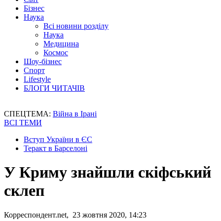
Бізнес
Наука
Всі новини розділу
Наука
Медицина
Космос
Шоу-бізнес
Спорт
Lifestyle
БЛОГИ ЧИТАЧІВ
СПЕЦТЕМА:
Війна в Ірані
ВСІ ТЕМИ
Вступ України в ЄС
Теракт в Барселоні
У Криму знайшли скіфський
склеп
Корреспондент.net, 23 жовтня 2020, 14:23