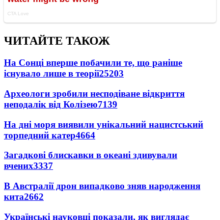
ЧИТАЙТЕ ТАКОЖ
На Сонці вперше побачили те, що раніше
існувало лише в теорії
25203
Археологи зробили несподіване відкриття
неподалік від Колізею
7139
На дні моря виявили унікальний нацистський
торпедний катер
4664
Загадкові блискавки в океані здивували
вчених
3337
В Австралії дрон випадково зняв народження
кита
2662
Українські науковці показали, як виглядає