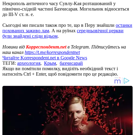
Некрополь античного часу Сувлу-Кая розташований у
північно-східній частині Бахчисарая. Могильник відноситься
до III-V ст. н. е.
Сьогодні ми писали також про те, що в Перу знайшли
останки
похованих заживо лам
. А на руїнах
середньовічної церкви
були знайдені сліди відьом
.
Новини від
Корреспондент.net
в Telegram. Підписуйтесь на
наш канал
https://t.me/korrespondentnet
Читайте Korrespondent.net в Google News
ТЕГИ:
археология
,
Крым
,
бахчисарай
Якщо ви помітили помилку, виділіть необхідний текст і
натисніть Ctrl + Enter, щоб повідомити про це редакцію.