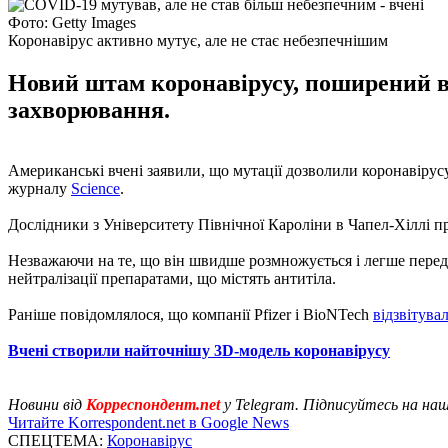
Фото: Getty Images
Коронавірус активно мутує, але не стає небезпечнішим
Новий штам коронавірусу, поширений в 
захворювання.
Американські вчені заявили, що мутації дозволили коронавірус
журналу
Science
.
Дослідники з Університету Північної Кароліни в Чапел-Хіллі пр
Незважаючи на те, що він швидше розмножується і легше перед
нейтралізації препаратами, що містять антитіла.
Раніше повідомлялося, що компанії Pfizer і BioNTech
відзвітува
Вчені створили найточнішу 3D-модель коронавірусу
Новини від
Корреспондент.net
у Telegram. Підписуйтесь на на
Читайте Korrespondent.net в Google News
СПЕЦТЕМА:
Коронавірус