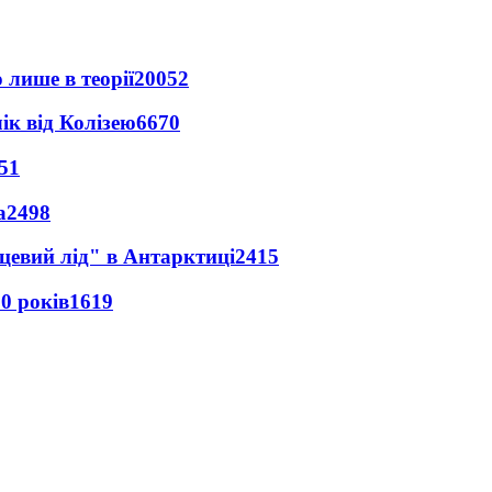
 лише в теорії
20052
ік від Колізею
6670
51
а
2498
цевий лід" в Антарктиці
2415
0 років
1619