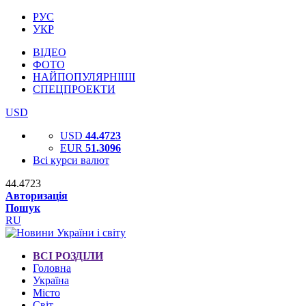
РУС
УКР
ВІДЕО
ФОТО
НАЙПОПУЛЯРНІШІ
СПЕЦПРОЕКТИ
USD
USD
44.4723
EUR
51.3096
Всі курси валют
44.4723
Авторизація
Пошук
RU
ВСІ РОЗДІЛИ
Головна
Україна
Місто
Світ