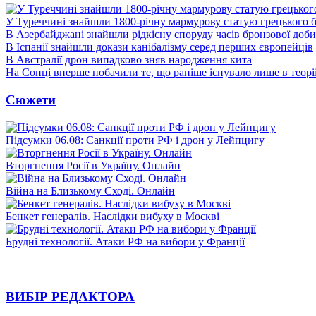
У Туреччині знайшли 1800-річну мармурову статую грецького 
В Азербайджані знайшли рідкісну споруду часів бронзової доби
В Іспанії знайшли докази канібалізму серед перших європейців
В Австралії дрон випадково зняв народження кита
На Сонці вперше побачили те, що раніше існувало лише в теорі
Сюжети
Підсумки 06.08: Санкції проти РФ і дрон у Лейпцигу
Вторгнення Росії в Україну. Онлайн
Війна на Близькому Сході. Онлайн
Бенкет генералів. Наслідки вибуху в Москві
Брудні технології. Атаки РФ на вибори у Франції
ВИБІР РЕДАКТОРА