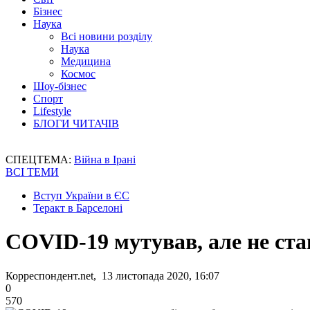
Бізнес
Наука
Всі новини розділу
Наука
Медицина
Космос
Шоу-бізнес
Спорт
Lifestyle
БЛОГИ ЧИТАЧІВ
СПЕЦТЕМА:
Війна в Ірані
ВСІ ТЕМИ
Вступ України в ЄС
Теракт в Барселоні
COVID-19 мутував, але не ста
Корреспондент.net, 13 листопада 2020, 16:07
0
570