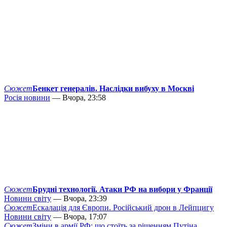
Сюжет
Бенкет генералів. Наслідки вибуху в Москві
Росія новини
— Вчора, 23:58
Сюжет
Брудні технології. Атаки РФ на вибори у Франції
Новини світу
— Вчора, 23:39
Сюжет
Ескалація для Європи. Російський дрон в Лейпцигу
Новини світу
— Вчора, 17:07
Сюжет
Зміни в армії РФ: що стоїть за рішенням Путіна