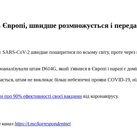
Європі, швидше розмножується і передає
у SARS-CoV-2 швидше поширитися по всьому світу, проте через це
оаналізували штам D614G, який з'явився в Європі і наразі є дом
ається, штам не викликає більш небезпечні прояви COVID-19, н
ли про 90% ефективності своєї вакцини
від коронавірусу.
ш канал
https://t.me/korrespondentnet