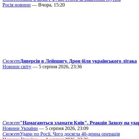
Росія новини
— Вчора, 15:20
Сюжет
Диверсія в Лейпцигу. Дрон біля українського літака
Новини світу
— 5 серпня 2026, 23:36
Сюжет
"Намагаються зламати Київ". Реакція Заходу на уда
Новини України
— 5 серпня 2026, 23:09
Сюжет
Удари по Росії. Чого досягла 40-денна операція