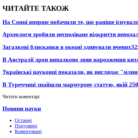
ЧИТАЙТЕ ТАКОЖ
На Сонці вперше побачили те, що раніше існувало
Археологи зробили несподіване відкриття неподал
Загадкові блискавки в океані здивували вчених
32
В Австралії дрон випадково зняв народження кит
Українські науковці показали, як виглядає "млин
В Туреччині знайшли мармурову статую, якій 250
Читати коментарі
Новини науки
Останні
Популярні
Коментовані