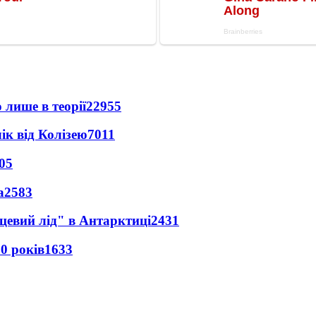
 лише в теорії
22955
ік від Колізею
7011
05
а
2583
цевий лід" в Антарктиці
2431
0 років
1633