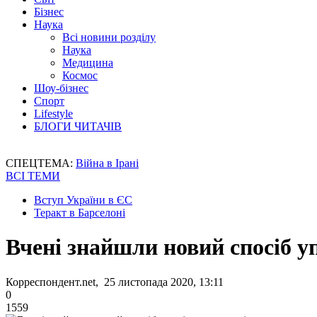
Бізнес
Наука
Всі новини розділу
Наука
Медицина
Космос
Шоу-бізнес
Спорт
Lifestyle
БЛОГИ ЧИТАЧІВ
СПЕЦТЕМА:
Війна в Ірані
ВСІ ТЕМИ
Вступ України в ЄС
Теракт в Барселоні
Вчені знайшли новий спосіб у
Корреспондент.net, 25 листопада 2020, 13:11
0
1559