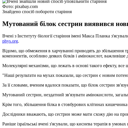
Фото: pixabay.com
Знайдено спосіб побороти старіння
Мутований білок сестрин виявився нов
Вчені з Інституту біології старіння імені Макса Планка з'ясува
phys.org
.
Відомо, що обмеження в харчуванні приводять до збільшення 
компонентів, особливо деяких білків і амінокислот, важливіше д
Молекулярні механізми, що лежать в основі такого ефекту, все 
"Наші результати на мухах показали, що сестрин є новим потен
За її словами, вченим вдалося показати, що білок сестрин зв'яз
Мутований сестрин, нездатний зв'язувати амінокислоти, загальм
Крім того, збільшення білка в стовбурових клітинах кишечник
Дослідники вважають, що сестрин може мати схожу дію на процес
Раніше ізраїльські вчені з'ясували, що киснева терапія в умова