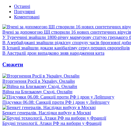
Останні
Популярні
Коментовані
Вчені за допомогою ШІ створили 16 нових синтетичних вірусі
У Туреччині знайшли 1800-річну мармурову статую грецького 
В Азербайджані знайшли рідкісну споруду часів бронзової доби
В Іспанії знайшли докази канібалізму серед перших європейців
В Австралії дрон випадково зняв народження кита
Сюжети
Вторгнення Росії в Україну. Онлайн
Війна на Близькому Сході. Онлайн
Підсумки 06.08: Санкції проти РФ і дрон у Лейпцигу
Бенкет генералів. Наслідки вибуху в Москві
Брудні технології. Атаки РФ на вибори у Франції