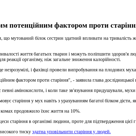
им потенційним фактором проти старіння
ли, що мутований білок сестрин здатний впливати на тривалість ж
тривалості життя багатьох тварин і можуть поліпшити здоров'я
ля реакції організму, ніж загальне зниження калорійності.
ще незрозумілі, і фахівці провели випробування на плодових мух
ційним фактором проти старіння", - заявила глава дослідницької
ує певні амінокислоти, і коли таке зв'язування придушували, мух
овує старіння у мух навіть з урахуванням багатої білком дієти, 
а комах продовжило їхнє життя на 10%.
и старіння в організмі людини, проте для підтвердження цієї гі
х високого тиску
здатна уповільнити старіння у людей.