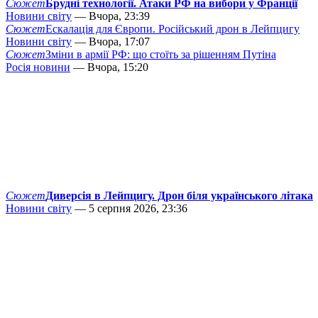
Сюжет
Брудні технології. Атаки РФ на вибори у Франції
Новини світу
— Вчора, 23:39
Сюжет
Ескалація для Європи. Російський дрон в Лейпцигу
Новини світу
— Вчора, 17:07
Сюжет
Зміни в армії РФ: що стоїть за рішенням Путіна
Росія новини
— Вчора, 15:20
Сюжет
Диверсія в Лейпцигу. Дрон біля українського літака
Новини світу
— 5 серпня 2026, 23:36