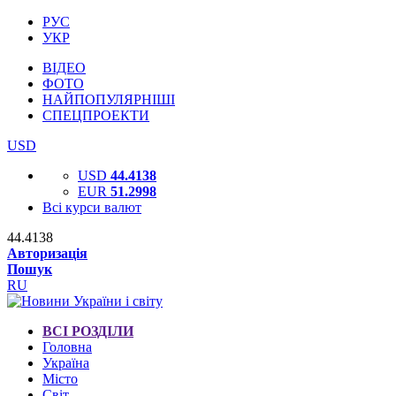
РУС
УКР
ВІДЕО
ФОТО
НАЙПОПУЛЯРНІШІ
СПЕЦПРОЕКТИ
USD
USD
44.4138
EUR
51.2998
Всі курси валют
44.4138
Авторизація
Пошук
RU
ВСІ РОЗДІЛИ
Головна
Україна
Місто
Світ