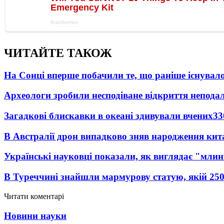
ЧИТАЙТЕ ТАКОЖ
На Сонці вперше побачили те, що раніше існувало
Археологи зробили несподіване відкриття неподал
Загадкові блискавки в океані здивували вчених
33
В Австралії дрон випадково зняв народження кит
Українські науковці показали, як виглядає "млин
В Туреччині знайшли мармурову статую, якій 250
Читати коментарі
Новини науки