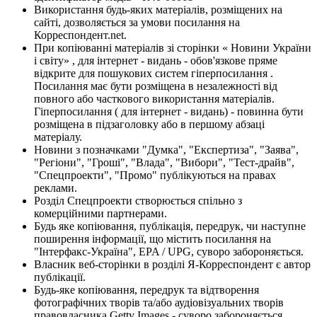
Використання будь-яких матеріалів, розміщених на
сайті, дозволяється за умови посилання на
Корреспондент.net.
При копіюванні матеріалів зі сторінки « Новини України
і світу» , для інтернет - видань - обов'язкове пряме
відкрите для пошукових систем гіперпосилання .
Посилання має бути розміщена в незалежності від
повного або часткового використання матеріалів.
Гіперпосилання ( для інтернет - видань) - повинна бути
розміщена в підзаголовку або в першому абзаці
матеріалу.
Новини з позначками "Думка", "Експертиза", "Заява",
"Регіони", "Гроші", "Влада", "Вибори", "Тест-драйв",
"Спецпроекти", "Промо" публікуються на правах
реклами.
Розділ Спецпроекти створюється спільно з
комерційними партнерами.
Будь яке копіювання, публікація, передрук, чи наступне
поширення інформації, що містить посилання на
"Інтерфакс-Україна", EPA / UPG, суворо забороняється.
Власник веб-сторінки в розділі Я-Корреспондент є автор
публікації.
Будь-яке копіювання, передрук та відтворення
фотографічних творів та/або аудіовізуальних творів
правовласника Getty Images - суворо забороняється.