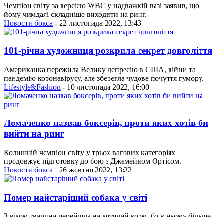
Чемпіон світу за версією WBC у надважкій вазі заявив, що
йому чимдалі складніше виходити на ринг.
Новости бокса
- 22 листопада 2022, 13:43
101-річна художниця розкрила секрет довголіття
Американка пережила Велику депресію в США, війни та
пандемію коронавірусу, але зберегла чудове почуття гумору.
Lifestyle&Fashion
- 10 листопада 2022, 16:00
Ломаченко назвав боксерів, проти яких хотів би
вийти на ринг
Колишній чемпіон світу у трьох вагових категоріях
продовжує підготовку до бою з Джемейном Ортісом.
Новости бокса
- 26 жовтня 2022, 13:22
Помер найстаріший собака у світі
З віком тварина перейшла на котячий корм, бо в ньому більше