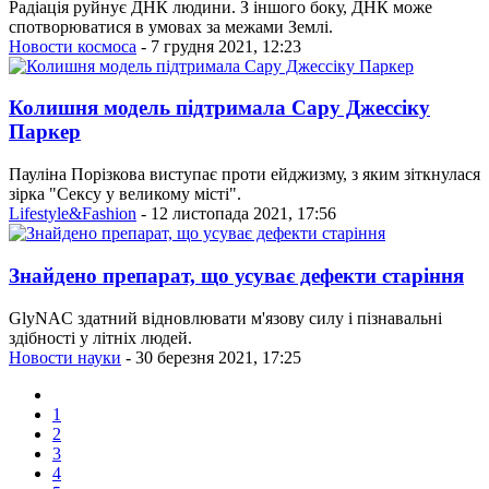
Радіація руйнує ДНК людини. З іншого боку, ДНК може
спотворюватися в умовах за межами Землі.
Новости космоса
- 7 грудня 2021, 12:23
Колишня модель підтримала Сару Джессіку
Паркер
Пауліна Порізкова виступає проти ейджизму, з яким зіткнулася
зірка "Сексу у великому місті".
Lifestyle&Fashion
- 12 листопада 2021, 17:56
Знайдено препарат, що усуває дефекти старіння
GlyNAC здатний відновлювати м'язову силу і пізнавальні
здібності у літніх людей.
Новости науки
- 30 березня 2021, 17:25
1
2
3
4