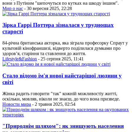
вони з Путіним "шепочуться по кутках на шкоду іншим".
Мир о нас
- 30 вересня 2025, 22:28
Зірка Гаррі Поттера зізналася у труднощах
старості
84-річна британська акторка, яка зіграла професорку Спраут у
культовій кінофраншизі, відверто поділилася думками про
здоров’я, старіння та ставлення до життя.
Lifestyle&Fashion
- 25 серпня 2025, 11:41
Стало відомо ім'я нової найстарішої людини у
світі
Жінка радить говорити "так" кожній можливостіу житті,
оскільки, мовляв, ніколи не знаєш, до чого вона призведе.
Новости мира
- 2 травня 2025, 02:54
"Природнім шляхом": як знищують населення