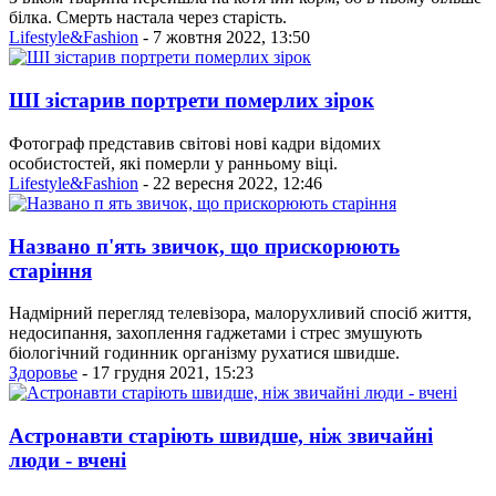
білка. Смерть настала через старість.
Lifestyle&Fashion
- 7 жовтня 2022, 13:50
ШІ зістарив портрети померлих зірок
Фотограф представив світові нові кадри відомих
особистостей, які померли у ранньому віці.
Lifestyle&Fashion
- 22 вересня 2022, 12:46
Названо п'ять звичок, що прискорюють
старіння
Надмірний перегляд телевізора, малорухливий спосіб життя,
недосипання, захоплення гаджетами і стрес змушують
біологічний годинник організму рухатися швидше.
Здоровье
- 17 грудня 2021, 15:23
Астронавти старіють швидше, ніж звичайні
люди - вчені