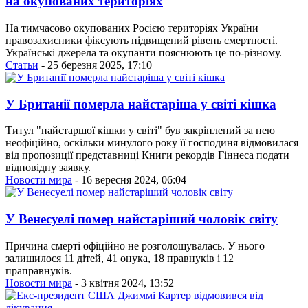
на окупованих територіях
На тимчасово окупованих Росією територіях України
правозахисники фіксують підвищений рівень смертності.
Українські джерела та окупанти пояснюють це по-різному.
Статьи
- 25 березня 2025, 17:10
У Британії померла найстаріша у світі кішка
Титул "найстаршої кішки у світі" був закріплений за нею
неофіційно, оскільки минулого року її господиня відмовилася
від пропозиції представниці Книги рекордів Гіннеса подати
відповідну заявку.
Новости мира
- 16 вересня 2024, 06:04
У Венесуелі помер найстаріший чоловік світу
Причина смерті офіційно не розголошувалась. У нього
залишилося 11 дітей, 41 онука, 18 правнуків і 12
праправнуків.
Новости мира
- 3 квітня 2024, 13:52