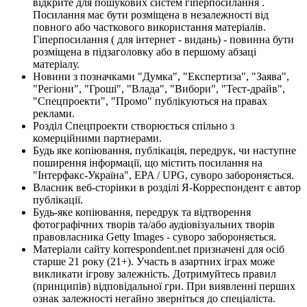
відкрите для пошукових систем гіперпосилання .
Посилання має бути розміщена в незалежності від
повного або часткового використання матеріалів.
Гіперпосилання ( для інтернет - видань) - повинна бути
розміщена в підзаголовку або в першому абзаці
матеріалу.
Новини з позначками "Думка", "Експертиза", "Заява",
"Регіони", "Гроші", "Влада", "Вибори", "Тест-драйв",
"Спецпроекти", "Промо" публікуються на правах
реклами.
Розділ Спецпроекти створюється спільно з
комерційними партнерами.
Будь яке копіювання, публікація, передрук, чи наступне
поширення інформації, що містить посилання на
"Інтерфакс-Україна", EPA / UPG, суворо забороняється.
Власник веб-сторінки в розділі Я-Корреспондент є автор
публікації.
Будь-яке копіювання, передрук та відтворення
фотографічних творів та/або аудіовізуальних творів
правовласника Getty Images - суворо забороняється.
Матеріали сайту korrespondent.net призначені для осіб
старше 21 року (21+). Участь в азартних іграх може
викликати ігрову залежність. Дотримуйтесь правил
(принципів) відповідальної гри. При виявленні перших
ознак залежності негайно зверніться до спеціаліста.