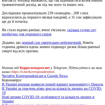
контакту. Фахівці вважають, що так відбивається колективний
травматичний досвід, як під час воєн та інших лих.
Дослідники проаналізували 239 сновидінь - 208 з них
відносилися до першого місяця пандемії, а 31 сон зафіксували
ще до її початку.
Як стало відомо раніше, вчені з'ясували,
скільки годин сну
необхідно для здорового серця
.
Додамо, що
денний сон смертельно небезпечний.
Навіть
годинна дрімота вдень ​​значно підвищує ризик більш ранньої
смерті від всіх причин.
Новини від
Корреспондент.net
у Telegram. Підписуйтесь на наш
канал
https://t.me/korrespondentnet
.
Читайте Korrespondent.net в Google News
Коронавірус
В Україні вперше виявили новий варіант коронавірусу Цикада
В Україні за тиждень різко зросла кількість хворих на COVID-
19
Нові штами COVID-19: особливості та кількість хворих в
Україні