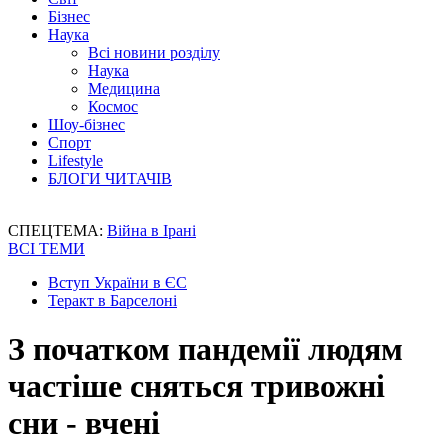
Бізнес
Наука
Всі новини розділу
Наука
Медицина
Космос
Шоу-бізнес
Спорт
Lifestyle
БЛОГИ ЧИТАЧІВ
СПЕЦТЕМА:
Війна в Ірані
ВСІ ТЕМИ
Вступ України в ЄС
Теракт в Барселоні
З початком пандемії людям
частіше сняться тривожні
сни - вчені