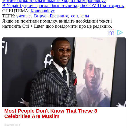
У Києві різко зросла кількість хворих на коронавірус
В Україні утричі зросла кількість випадків COVID за тиждень
СПЕЦТЕМА:
Коронавірус
ТЕГИ:
ученые
,
Вирус
,
Бразилия
,
сон
,
сны
Якщо ви помітили помилку, виділіть необхідний текст і
натисніть Ctrl + Enter, щоб повідомити про це редакцію.