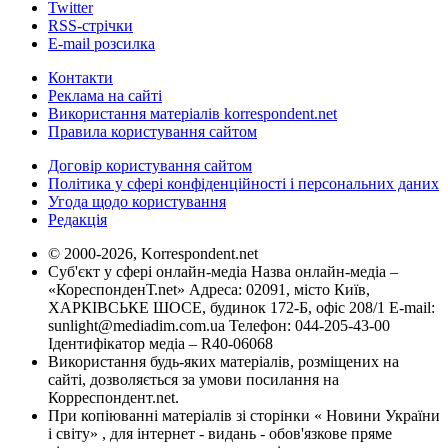
Twitter
RSS-стрічки
E-mail розсилка
Контакти
Реклама на сайті
Використання матеріалів korrespondent.net
Правила користування сайтом
Договір користування сайтом
Політика у сфері конфіденційності і персональних даних
Угода щодо користування
Редакція
© 2000-2026, Korrespondent.net
Суб'єкт у сфері онлайн-медіа Назва онлайн-медіа –
«КореспонденТ.net» Адреса: 02091, місто Київ,
ХАРКІВСЬКЕ ШОСЕ, будинок 172-Б, офіс 208/1 E-mail:
sunlight@mediadim.com.ua
Телефон: 044-205-43-00
Ідентифікатор медіа – R40-06068
Використання будь-яких матеріалів, розміщених на
сайті, дозволяється за умови посилання на
Корреспондент.net.
При копіюванні матеріалів зі сторінки « Новини України
і світу» , для інтернет - видань - обов'язкове пряме