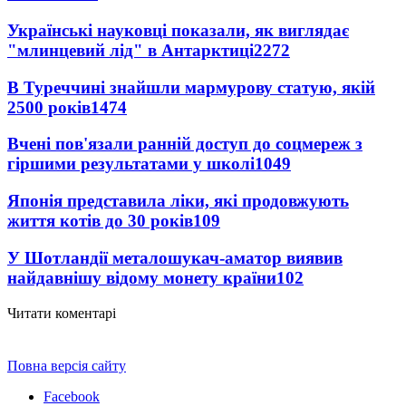
Українські науковці показали, як виглядає
"млинцевий лід" в Антарктиці
2272
В Туреччині знайшли мармурову статую, якій
2500 років
1474
Вчені пов'язали ранній доступ до соцмереж з
гіршими результатами у школі
1049
Японія представила ліки, які продовжують
життя котів до 30 років
109
У Шотландії металошукач-аматор виявив
найдавнішу відому монету країни
102
Читати коментарі
Повна версія сайту
Facebook