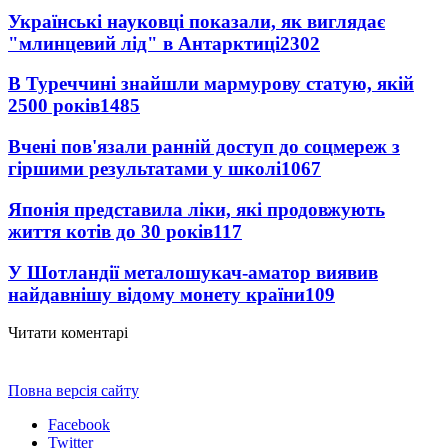
Українські науковці показали, як виглядає
"млинцевий лід" в Антарктиці
2302
В Туреччині знайшли мармурову статую, якій
2500 років
1485
Вчені пов'язали ранній доступ до соцмереж з
гіршими результатами у школі
1067
Японія представила ліки, які продовжують
життя котів до 30 років
117
У Шотландії металошукач-аматор виявив
найдавнішу відому монету країни
109
Читати коментарі
Повна версія сайту
Facebook
Twitter