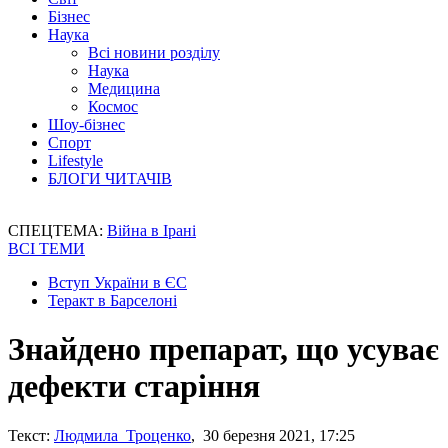
Бізнес
Наука
Всі новини розділу
Наука
Медицина
Космос
Шоу-бізнес
Спорт
Lifestyle
БЛОГИ ЧИТАЧІВ
СПЕЦТЕМА:
Війна в Ірані
ВСІ ТЕМИ
Вступ України в ЄС
Теракт в Барселоні
Знайдено препарат, що усуває
дефекти старіння
Текст:
Людмила Троценко
, 30 березня 2021, 17:25