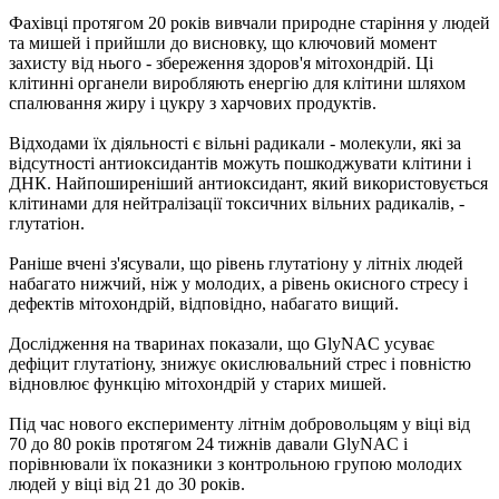
Фахівці протягом 20 років вивчали природне старіння у людей
та мишей і прийшли до висновку, що ключовий момент
захисту від нього - збереження здоров'я мітохондрій. Ці
клітинні органели виробляють енергію для клітини шляхом
спалювання жиру і цукру з харчових продуктів.
Відходами їх діяльності є вільні радикали - молекули, які за
відсутності антиоксидантів можуть пошкоджувати клітини і
ДНК. Найпоширеніший антиоксидант, який використовується
клітинами для нейтралізації токсичних вільних радикалів, -
глутатіон.
Раніше вчені з'ясували, що рівень глутатіону у літніх людей
набагато нижчий, ніж у молодих, а рівень окисного стресу і
дефектів мітохондрій, відповідно, набагато вищий.
Дослідження на тваринах показали, що GlyNAC усуває
дефіцит глутатіону, знижує окислювальний стрес і повністю
відновлює функцію мітохондрій у старих мишей.
Під час нового експерименту літнім добровольцям у віці від
70 до 80 років протягом 24 тижнів давали GlyNAC і
порівнювали їх показники з контрольною групою молодих
людей у ​​віці від 21 до 30 років.