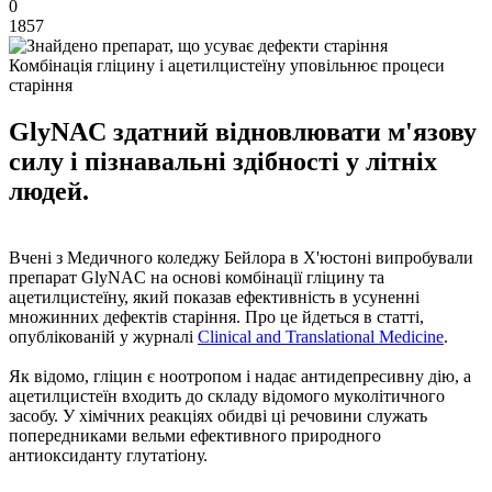
0
1857
Комбінація гліцину і ацетилцистеїну уповільнює процеси
старіння
GlyNAC здатний відновлювати м'язову
силу і пізнавальні здібності у літніх
людей.
Вчені з Медичного коледжу Бейлора в Х'юстоні випробували
препарат GlyNAC на основі комбінації гліцину та
ацетилцистеїну, який показав ефективність в усуненні
множинних дефектів старіння. Про це йдеться в статті,
опублікованій у журналі
Clinical and Translational Medicine
.
Як відомо, гліцин є ноотропом і надає антидепресивну дію, а
ацетилцистеїн входить до складу відомого муколітичного
засобу. У хімічних реакціях обидві ці речовини служать
попередниками вельми ефективного природного
антиоксиданту глутатіону.