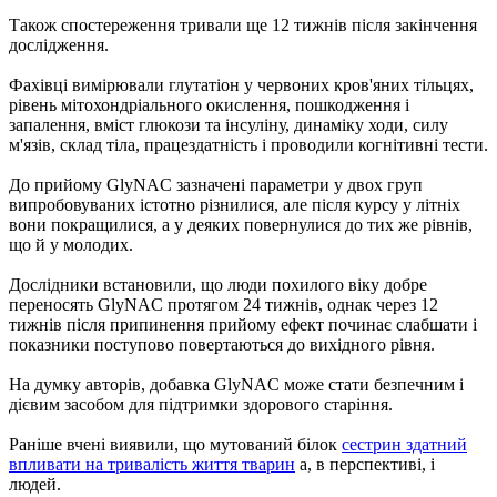
Також спостереження тривали ще 12 тижнів після закінчення
дослідження.
Фахівці вимірювали глутатіон у червоних кров'яних тільцях,
рівень мітохондріального окислення, пошкодження і
запалення, вміст глюкози та інсуліну, динаміку ходи, силу
м'язів, склад тіла, працездатність і проводили когнітивні тести.
До прийому GlyNAC зазначені параметри у двох груп
випробовуваних істотно різнилися, але після курсу у літніх
вони покращилися, а у деяких повернулися до тих же рівнів,
що й у молодих.
Дослідники встановили, що люди похилого віку добре
переносять GlyNAC протягом 24 тижнів, однак через 12
тижнів після припинення прийому ефект починає слабшати і
показники поступово повертаються до вихідного рівня.
На думку авторів, добавка GlyNAC може стати безпечним і
дієвим засобом для підтримки здорового старіння.
Раніше вчені виявили, що мутований білок
сестрин здатний
впливати на тривалість життя тварин
а, в перспективі, і
людей.