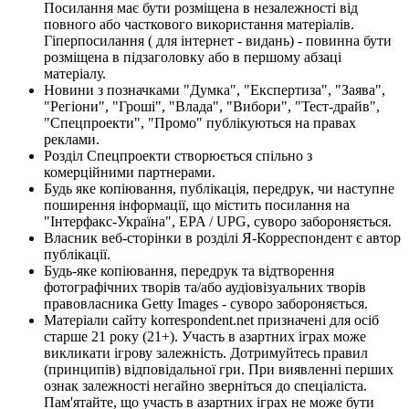
Посилання має бути розміщена в незалежності від
повного або часткового використання матеріалів.
Гіперпосилання ( для інтернет - видань) - повинна бути
розміщена в підзаголовку або в першому абзаці
матеріалу.
Новини з позначками "Думка", "Експертиза", "Заява",
"Регіони", "Гроші", "Влада", "Вибори", "Тест-драйв",
"Спецпроекти", "Промо" публікуються на правах
реклами.
Розділ Спецпроекти створюється спільно з
комерційними партнерами.
Будь яке копіювання, публікація, передрук, чи наступне
поширення інформації, що містить посилання на
"Інтерфакс-Україна", EPA / UPG, суворо забороняється.
Власник веб-сторінки в розділі Я-Корреспондент є автор
публікації.
Будь-яке копіювання, передрук та відтворення
фотографічних творів та/або аудіовізуальних творів
правовласника Getty Images - суворо забороняється.
Матеріали сайту korrespondent.net призначені для осіб
старше 21 року (21+). Участь в азартних іграх може
викликати ігрову залежність. Дотримуйтесь правил
(принципів) відповідальної гри. При виявленні перших
ознак залежності негайно зверніться до спеціаліста.
Пам'ятайте, що участь в азартних іграх не може бути