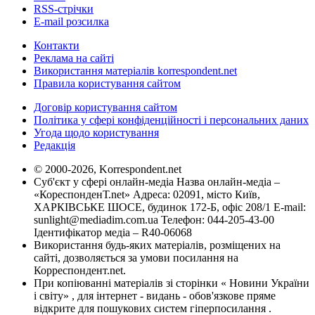
RSS-стрічки
E-mail розсилка
Контакти
Реклама на сайті
Використання матеріалів korrespondent.net
Правила користування сайтом
Договір користування сайтом
Політика у сфері конфіденційності і персональних даних
Угода щодо користування
Редакція
© 2000-2026, Korrespondent.net
Суб'єкт у сфері онлайн-медіа Назва онлайн-медіа –
«КореспонденТ.net» Адреса: 02091, місто Київ,
ХАРКІВСЬКЕ ШОСЕ, будинок 172-Б, офіс 208/1 E-mail:
sunlight@mediadim.com.ua
Телефон: 044-205-43-00
Ідентифікатор медіа – R40-06068
Використання будь-яких матеріалів, розміщених на
сайті, дозволяється за умови посилання на
Корреспондент.net.
При копіюванні матеріалів зі сторінки « Новини України
і світу» , для інтернет - видань - обов'язкове пряме
відкрите для пошукових систем гіперпосилання .