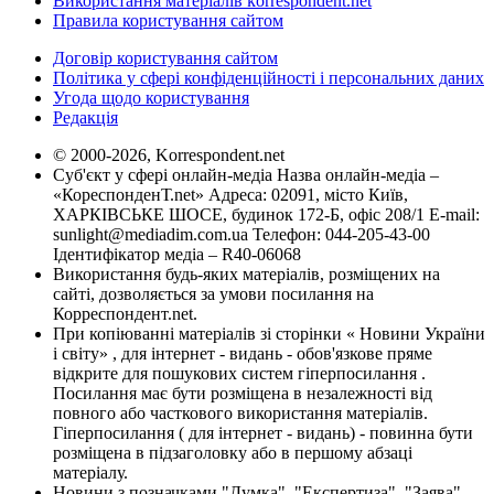
Використання матеріалів korrespondent.net
Правила користування сайтом
Договір користування сайтом
Політика у сфері конфіденційності і персональних даних
Угода щодо користування
Редакція
© 2000-2026, Korrespondent.net
Суб'єкт у сфері онлайн-медіа Назва онлайн-медіа –
«КореспонденТ.net» Адреса: 02091, місто Київ,
ХАРКІВСЬКЕ ШОСЕ, будинок 172-Б, офіс 208/1 E-mail:
sunlight@mediadim.com.ua
Телефон: 044-205-43-00
Ідентифікатор медіа – R40-06068
Використання будь-яких матеріалів, розміщених на
сайті, дозволяється за умови посилання на
Корреспондент.net.
При копіюванні матеріалів зі сторінки « Новини України
і світу» , для інтернет - видань - обов'язкове пряме
відкрите для пошукових систем гіперпосилання .
Посилання має бути розміщена в незалежності від
повного або часткового використання матеріалів.
Гіперпосилання ( для інтернет - видань) - повинна бути
розміщена в підзаголовку або в першому абзаці
матеріалу.
Новини з позначками "Думка", "Експертиза", "Заява",