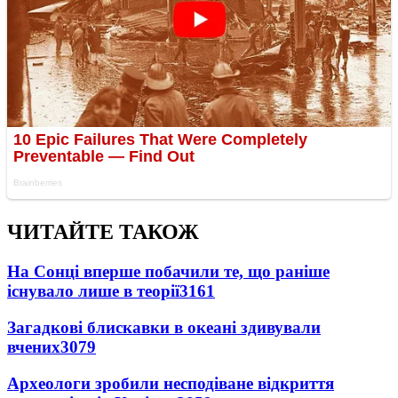
ЧИТАЙТЕ ТАКОЖ
На Сонці вперше побачили те, що раніше
існувало лише в теорії
3161
Загадкові блискавки в океані здивували
вчених
3079
Археологи зробили несподіване відкриття