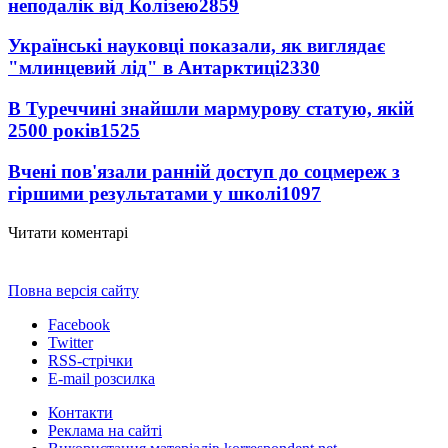
неподалік від Колізею
2859
Українські науковці показали, як виглядає
"млинцевий лід" в Антарктиці
2330
В Туреччині знайшли мармурову статую, якій
2500 років
1525
Вчені пов'язали ранній доступ до соцмереж з
гіршими результатами у школі
1097
Читати коментарі
Повна версія сайту
Facebook
Twitter
RSS-стрічки
E-mail розсилка
Контакти
Реклама на сайті