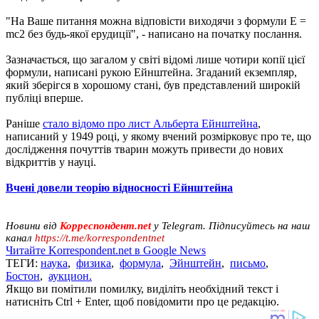
"На Ваше питання можна відповісти виходячи з формули E =
mc2 без будь-якої ерудиції", - написано на початку послання.
Зазначається, що загалом у світі відомі лише чотири копії цієї
формули, написані рукою Ейнштейна. Згаданий екземпляр,
який зберігся в хорошому стані, був представлений широкій
публіці вперше.
Раніше
стало відомо про лист Альберта Ейнштейна
,
написаний у 1949 році, у якому вчений розмірковує про те, що
дослідження почуттів тварин можуть привести до нових
відкриттів у науці.
Вчені довели теорію відносності Ейнштейна
Новини від
Корреспондент.net
у Telegram. Підписуйтесь на наш
канал
https://t.me/korrespondentnet
Читайте Korrespondent.net в Google News
ТЕГИ:
наука
,
физика
,
формула
,
Эйнштейн
,
письмо
,
Бостон
,
аукцион.
Якщо ви помітили помилку, виділіть необхідний текст і
натисніть Ctrl + Enter, щоб повідомити про це редакцію.