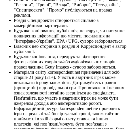
"Регіони", "Гроші", "Влада", "Вибори", "Тест-драйв",
"Спецпроекти", "Промо" публікуються на правах
реклами.
Розділ Спецпроекти створюється спільно з
комерційними партнерами.
Будь яке копіювання, публікація, передрук, чи наступне
поширення інформації, що містить посилання на
"Інтерфакс-Україна", EPA / UPG, суворо забороняється.
Власник веб-сторінки в розділі Я-Корреспондент є автор
публікації.
Будь-яке копіювання, передрук та відтворення
фотографічних творів та/або аудіовізуальних творів
правовласника Getty Images - суворо забороняється.
Матеріали сайту korrespondent.net призначені для осіб
старше 21 року (21+). Участь в азартних іграх може
викликати ігрову залежність. Дотримуйтесь правил
(принципів) відповідальної гри. При виявленні перших
ознак залежності негайно зверніться до спеціаліста.
Пам'ятайте, що участь в азартних іграх не може бути
джерелом доходів або альтернативою роботі.
Інформаційний ресурс korrespondent.net не проводить
ігри на реальні та/або віртуальні гроші, також сайт не
приймає ні в якій формі оплату ставок та інших
платежів, які пов’язані/можуть бути пов’язані з