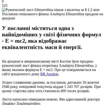
0
525
Послання геніального фізика Альберта Ейнштейна продали на
аукціоні
У посланні міститься одна з
найвідоміших у світі фізичних формул
- E = mc2, яка відображає
еквівалентність маси й енергії.
На аукціоні в американському місті Бостон було продано
рукописний лист фізика-теоретика Альберта Ейнштейна, у
якому вказана формула E = mc2. Про це повідомляється на
сайті аукціонного дому
RR Auction
.
Згідно з наявними даними, за послання, датоване 26 жовтня
1946 року, невідомий покупець віддав 1 243 707 доларів. При
цьому стартова ціна лота становила 400 тисяч доларів.
Листа написано німецькою мовою. Він адресований доктору
Людвіку Зільберштейну.