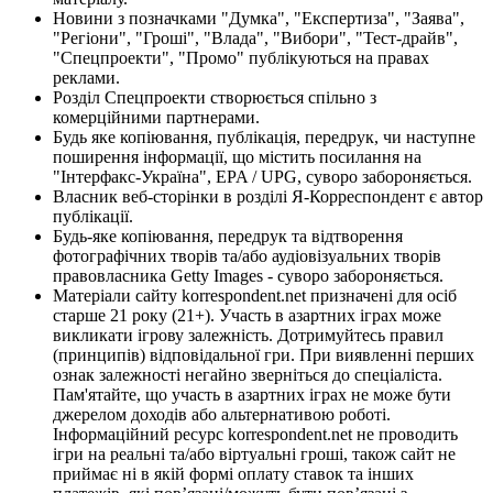
Новини з позначками "Думка", "Експертиза", "Заява",
"Регіони", "Гроші", "Влада", "Вибори", "Тест-драйв",
"Спецпроекти", "Промо" публікуються на правах
реклами.
Розділ Спецпроекти створюється спільно з
комерційними партнерами.
Будь яке копіювання, публікація, передрук, чи наступне
поширення інформації, що містить посилання на
"Інтерфакс-Україна", EPA / UPG, суворо забороняється.
Власник веб-сторінки в розділі Я-Корреспондент є автор
публікації.
Будь-яке копіювання, передрук та відтворення
фотографічних творів та/або аудіовізуальних творів
правовласника Getty Images - суворо забороняється.
Матеріали сайту korrespondent.net призначені для осіб
старше 21 року (21+). Участь в азартних іграх може
викликати ігрову залежність. Дотримуйтесь правил
(принципів) відповідальної гри. При виявленні перших
ознак залежності негайно зверніться до спеціаліста.
Пам'ятайте, що участь в азартних іграх не може бути
джерелом доходів або альтернативою роботі.
Інформаційний ресурс korrespondent.net не проводить
ігри на реальні та/або віртуальні гроші, також сайт не
приймає ні в якій формі оплату ставок та інших