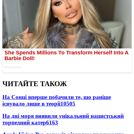
ЧИТАЙТЕ ТАКОЖ
На Сонці вперше побачили те, що раніше
існувало лише в теорії
10505
На дні моря виявили унікальний нацистський
торпедний катер
6163