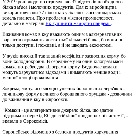
У 2019 році людство отримувало 37 відсотків необхідного
білка з м'яса і молочних продуктів. Для їх виробництва
використовували 77 відсотків усіх сільськогосподарських
земель планети. Про проблеми м'ясної промисловості
детально в матеріалі
Як зупинити майбутні пандемії
.
Вживання комах в їжу вважають одним з альтернативних
варіантів отримання достатньої кількості білка, бо вони не
тільки доступні і поживні, а й не шкодять екосистемі.
У жуків високий так званий коефіцієнт засвоєння корму, бо
вони холоднокровні. В середньому на один кілограм маси
комаха потребує два кілограми корму. Водночас комахи
можуть харчуватися відходами і вимагають менше води і
меншої площі проживання.
Зокрема, минулого місяця сушених борошняних черв'яків -
личинкову форму великого борошняного хрущака - дозволили
до вживання в їжу в Євросоюзі.
"Комахи - це альтернативне джерело білка, що здатне
підтримати перехід ЄС до стійкішої продовольчої системі", -
вказали в Єврокомісії.
Європейське відомство з безпеки продуктів харчування