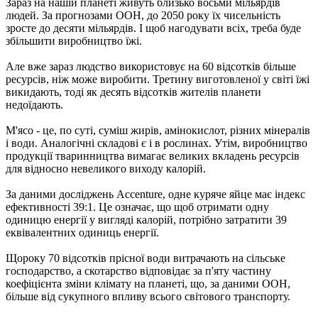
Зараз на нашій планеті живуть близько восьми мільярдів
людей. За прогнозами ООН, до 2050 року їх чисельність
зросте до десяти мільярдів. І щоб нагодувати всіх, треба буде
збільшити виробництво їжі.
Але вже зараз людство використовує на 60 відсотків більше
ресурсів, ніж може виробити. Третину виготовленої у світі їжі
викидають, тоді як десять відсотків жителів планети
недоїдають.
М'ясо - це, по суті, суміш жирів, амінокислот, різних мінералів
і води. Аналогічні складові є і в рослинах. Утім, виробництво
продукції тваринництва вимагає великих вкладень ресурсів
для відносно невеликого виходу калорій.
За даними досліджень Accenture, одне куряче яйце має індекс
ефективності 39:1. Це означає, що щоб отримати одну
одиницю енергії у вигляді калорій, потрібно затратити 39
еквівалентних одиниць енергії.
Щороку 70 відсотків прісної води витрачають на сільське
господарство, а скотарство відповідає за п'яту частину
коефіцієнта зміни клімату на планеті, що, за даними ООН,
більше від сукупного впливу всього світового транспорту.