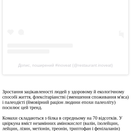
Допис, поширений #inoveat (@restaurant.inoveat)
Зростання зацікавленості людей у здоровому й екологічному
способі життя, флексітаріанстві (зменшення споживання м'яса)
і палеодієті (ймовірний раціон людини епохи палеоліту)
посилює цей тренд.
Комахи складаються з білка в середньому на 70 відсотків. У
цвіркуна вміст незамінних амінокислот (валін, ізолейцин,
лейцин, лізин, метіонін, треонін, триптофан і фенілаланін)