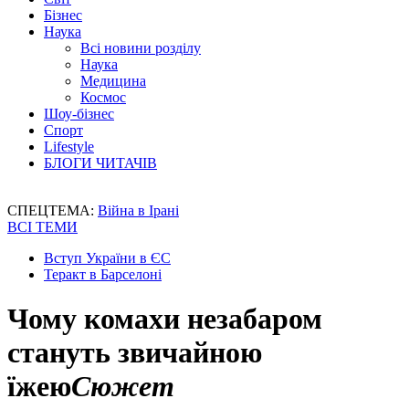
Бізнес
Наука
Всі новини розділу
Наука
Медицина
Космос
Шоу-бізнес
Спорт
Lifestyle
БЛОГИ ЧИТАЧІВ
СПЕЦТЕМА:
Війна в Ірані
ВСІ ТЕМИ
Вступ України в ЄС
Теракт в Барселоні
Чому комахи незабаром
стануть звичайною
їжею
Сюжет