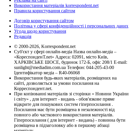
Реклама на сайті
Використання матеріалів korrespondent.net
Правила користування сайтом
Договір користування сайтом
Політика у сфері конфіденційності і персональних даних
Угода щодо користування
Редакція
© 2000-2026, Korrespondent.net
Суб'єкт у сфері онлайн-медіа Назва онлайн-медіа –
«КореспонденТ.net» Адреса: 02091, місто Київ,
ХАРКІВСЬКЕ ШОСЕ, будинок 172-Б, офіс 208/1 E-mail:
sunlight@mediadim.com.ua
Телефон: 044-205-43-00
Ідентифікатор медіа – R40-06068
Використання будь-яких матеріалів, розміщених на
сайті, дозволяється за умови посилання на
Корреспондент.net.
При копіюванні матеріалів зі сторінки « Новини України
і світу» , для інтернет - видань - обов'язкове пряме
відкрите для пошукових систем гіперпосилання .
Посилання має бути розміщена в незалежності від
повного або часткового використання матеріалів.
Гіперпосилання ( для інтернет - видань) - повинна бути
розміщена в підзаголовку або в першому абзаці
матеріалу.