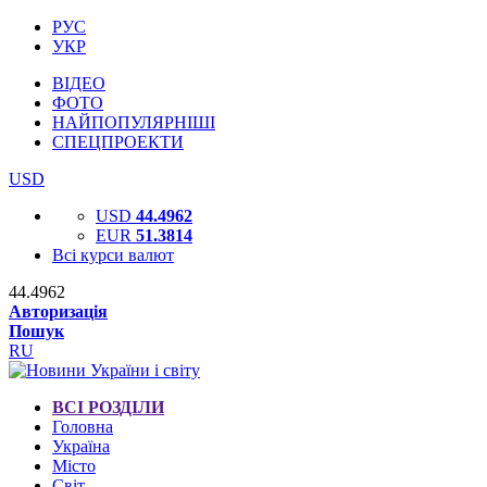
РУС
УКР
ВІДЕО
ФОТО
НАЙПОПУЛЯРНІШІ
СПЕЦПРОЕКТИ
USD
USD
44.4962
EUR
51.3814
Всі курси валют
44.4962
Авторизація
Пошук
RU
ВСІ РОЗДІЛИ
Головна
Україна
Місто
Світ