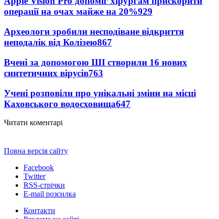
Apple Vision Pro допоміг хірургам прискорити
операції на очах майже на 20%
929
Археологи зробили несподіване відкриття
неподалік від Колізею
867
Вчені за допомогою ШІ створили 16 нових
синтетичних вірусів
763
Учені розповіли про унікальні зміни на місці
Каховського водосховища
647
Читати коментарі
Повна версія сайту
Facebook
Twitter
RSS-стрічки
E-mail розсилка
Контакти