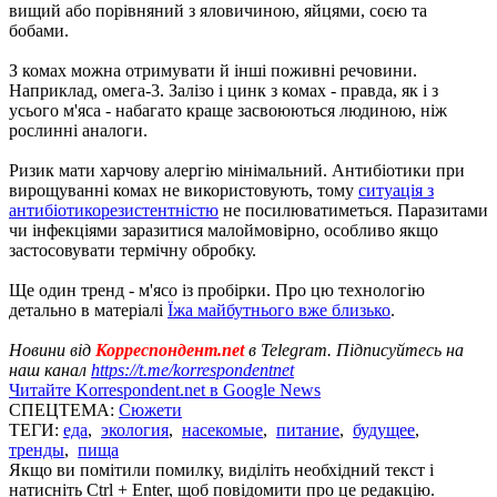
вищий або порівняний з яловичиною, яйцями, соєю та
бобами.
З комах можна отримувати й інші поживні речовини.
Наприклад, омега-3. Залізо і цинк з комах - правда, як і з
усього м'яса - набагато краще засвоюються людиною, ніж
рослинні аналоги.
Ризик мати харчову алергію мінімальний. Антибіотики при
вирощуванні комах не використовують, тому
ситуація з
антибіотикорезистентністю
не посилюватиметься. Паразитами
чи інфекціями заразитися малоймовірно, особливо якщо
застосовувати термічну обробку.
Ще один тренд - м'ясо із пробірки. Про цю технологію
детально в матеріалі
Їжа майбутнього вже близько
.
Новини від
Корреспондент.net
в Telegram. Підписуйтесь на
наш канал
https://t.me/korrespondentnet
Читайте Korrespondent.net в Google News
СПЕЦТЕМА:
Сюжети
ТЕГИ:
еда
,
экология
,
насекомые
,
питание
,
будущее
,
тренды
,
пища
Якщо ви помітили помилку, виділіть необхідний текст і
натисніть Ctrl + Enter, щоб повідомити про це редакцію.