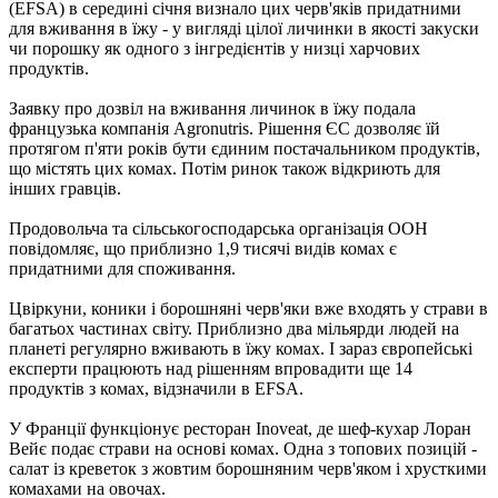
(EFSA) в середині січня визнало цих черв'яків придатними
для вживання в їжу - у вигляді цілої личинки в якості закуски
чи порошку як одного з інгредієнтів у низці харчових
продуктів.
Заявку про дозвіл на вживання личинок в їжу подала
французька компанія Agronutris. Рішення ЄС дозволяє їй
протягом п'яти років бути єдиним постачальником продуктів,
що містять цих комах. Потім ринок також відкриють для
інших гравців.
Продовольча та сільськогосподарська організація ООН
повідомляє, що приблизно 1,9 тисячі видів комах є
придатними для споживання.
Цвіркуни, коники і борошняні черв'яки вже входять у страви в
багатьох частинах світу. Приблизно два мільярди людей на
планеті регулярно вживають в їжу комах. І зараз європейські
експерти працюють над рішенням впровадити ще 14
продуктів з комах, відзначили в EFSA.
У Франції функціонує ресторан Inoveat, де шеф-кухар Лоран
Вейє подає страви на основі комах. Одна з топових позицій -
салат із креветок з жовтим борошняним черв'яком і хрусткими
комахами на овочах.