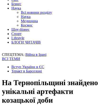
Бізнес
Наука
Всі новини розділу
Наука
Медицина
Космос
Шоу-бізнес
Спорт
Lifestyle
БЛОГИ ЧИТАЧІВ
СПЕЦТЕМА:
Війна в Ірані
ВСІ ТЕМИ
Вступ України в ЄС
Теракт в Барселоні
На Тернопільщині знайдено
унікальні артефакти
козацької доби