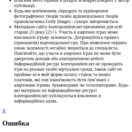
Власник веб-сторінки в розділі Я-Корреспондент є автор
публікації.
Будь-яке копіювання, передрук та відтворення
фотографічних творів та/або аудіовізуальних творів
правовласника Getty Images - суворо забороняється.
Матеріали сайту korrespondent.net призначені для осіб
старше 21 року (21+). Участь в азартних іграх може
викликати ігрову залежність. Дотримуйтесь правил
(принципів) відповідальної гри. При виявленні перших
ознак залежності негайно зверніться до спеціаліста.
Пам'ятайте, що участь в азартних іграх не може бути
джерелом доходів або альтернативою роботі.
Інформаційний ресурс korrespondent.net не проводить
ігри на реальні та/або віртуальні гроші, також сайт не
приймає ні в якій формі оплату ставок та інших
платежів, які пов’язані/можуть бути пов’язані з
азартними іграми, букмекерами чи тоталізаторами. Будь-
які матеріали на інформаційному ресурсі
korrespondent.net публікуються виключно в
інформаційних цілях.
X
Ошибка