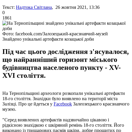
Текст:
Надтока Світлана
, 26 жовтня 2021, 13:36
0
1861
Фото: facebook.com/Залозецький-краєзнавчий-музей
Знайдено унікальні артефакти козацької доби
Під час цього дослідження з'ясувалося,
що найранніший горизонт міського
будівництва населеного пункту - XV-
XVI століття.
На Тернопільщині археологи розкопали унікальні артефакти
18-го століття. Знахідки було виявлено на території міста
Залізці. Про це йдеться у
Facebook
Залеозецького краєзнавчого
музею.
"Серед виявлених артефактів надзвичайно цікавою і
рідкісною знахідкою є шкіряний ремінь 18-го століття. Його
виконано із тришарових пасмів шкіри, добре прошитих по