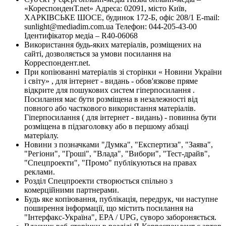
«КореспонденТ.net» Адреса: 02091, місто Київ,
ХАРКІВСЬКЕ ШОСЕ, будинок 172-Б, офіс 208/1 E-mail:
sunlight@mediadim.com.ua
Телефон: 044-205-43-00
Ідентифікатор медіа – R40-06068
Використання будь-яких матеріалів, розміщених на
сайті, дозволяється за умови посилання на
Корреспондент.net.
При копіюванні матеріалів зі сторінки « Новини України
і світу» , для інтернет - видань - обов'язкове пряме
відкрите для пошукових систем гіперпосилання .
Посилання має бути розміщена в незалежності від
повного або часткового використання матеріалів.
Гіперпосилання ( для інтернет - видань) - повинна бути
розміщена в підзаголовку або в першому абзаці
матеріалу.
Новини з позначками "Думка", "Експертиза", "Заява",
"Регіони", "Гроші", "Влада", "Вибори", "Тест-драйв",
"Спецпроекти", "Промо" публікуються на правах
реклами.
Розділ Спецпроекти створюється спільно з
комерційними партнерами.
Будь яке копіювання, публікація, передрук, чи наступне
поширення інформації, що містить посилання на
"Інтерфакс-Україна", EPA / UPG, суворо забороняється.