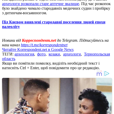
археологи розкопали старе аптечне звалище
. Під час розкопок
було знайдено чимало стародавніх медичних судин і пробірку
з дитинчам-восьминогом.
Під Києвом виявлені стародавні поселення людей епохи
палеоліту
Новини від
Корреспондент.net
до Telegram. Підписуйтесь на
наш канал
https://t.me/korrespondentnet
Читайте Korrespondent.net в Google News
ТЕГИ:
археология
,
фото
,
козаки
,
археологи
,
Тернопольская
область
Якщо ви помітили помилку, виділіть необхідний текст і
натисніть Ctrl + Enter, щоб повідомити про це редакцію.