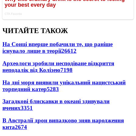
ЧИТАЙТЕ ТАКОЖ
На Сонці вперше побачили те, що раніше
існувало лише в теорії
26612
Археологи зробили несподіване відкриття
неподалік від Колізею
7198
На дні моря виявили унікальний нацистський
торпедний катер
5283
Загадкові блискавки в океані здивували
вчених
3351
В Австралії дрон випадково зняв народження
кита
2674