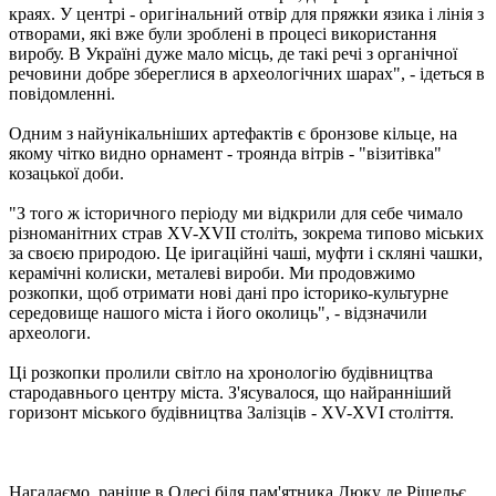
краях. У центрі - оригінальний отвір для пряжки язика і лінія з
отворами, які вже були зроблені в процесі використання
виробу. В Україні дуже мало місць, де такі речі з органічної
речовини добре збереглися в археологічних шарах", - ідеться в
повідомленні.
Одним з найунікальніших артефактів є бронзове кільце, на
якому чітко видно орнамент - троянда вітрів - "візитівка"
козацької доби.
"З того ж історичного періоду ми відкрили для себе чимало
різноманітних страв XV-XVII століть, зокрема типово міських
за своєю природою. Це іригаційні чаші, муфти і скляні чашки,
керамічні колиски, металеві вироби. Ми продовжимо
розкопки, щоб отримати нові дані про історико-культурне
середовище нашого міста і його околиць", - відзначили
археологи.
Ці розкопки пролили світло на хронологію будівництва
стародавнього центру міста. З'ясувалося, що найранніший
горизонт міського будівництва Залізців - XV-XVI століття.
Нагадаємо, раніше в Одесі біля пам'ятника Дюку де Рішельє