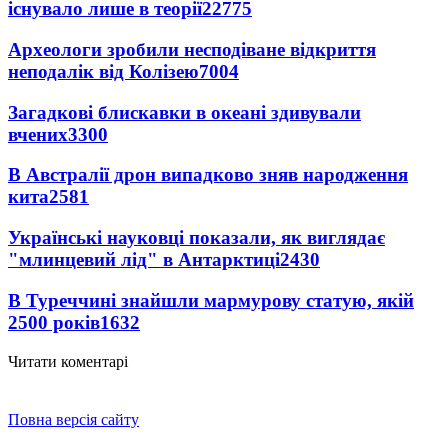
існувало лише в теорії
22775
Археологи зробили несподіване відкриття
неподалік від Колізею
7004
Загадкові блискавки в океані здивували
вчених
3300
В Австралії дрон випадково зняв народження
кита
2581
Українські науковці показали, як виглядає
"млинцевий лід" в Антарктиці
2430
В Туреччині знайшли мармурову статую, якій
2500 років
1632
Читати коментарі
Повна версія сайту