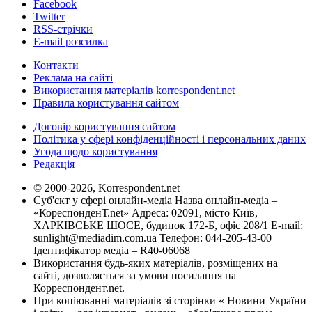
Facebook
Twitter
RSS-стрічки
E-mail розсилка
Контакти
Реклама на сайті
Використання матеріалів korrespondent.net
Правила користування сайтом
Договір користування сайтом
Політика у сфері конфіденційності і персональних даних
Угода щодо користування
Редакція
© 2000-2026, Korrespondent.net
Суб'єкт у сфері онлайн-медіа Назва онлайн-медіа –
«КореспонденТ.net» Адреса: 02091, місто Київ,
ХАРКІВСЬКЕ ШОСЕ, будинок 172-Б, офіс 208/1 E-mail:
sunlight@mediadim.com.ua
Телефон: 044-205-43-00
Ідентифікатор медіа – R40-06068
Використання будь-яких матеріалів, розміщених на
сайті, дозволяється за умови посилання на
Корреспондент.net.
При копіюванні матеріалів зі сторінки « Новини України