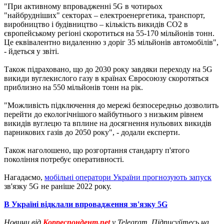
"При активному впровадженні 5G в чотирьох
"найбрудніших" секторах – електроенергетика, транспорт,
виробництво і будівництво – кількість викидів CO2 в
європейському регіоні скоротиться на 55-170 мільйонів тонн.
Це еквівалентно видаленню з доріг 35 мільйонів автомобілів",
- йдеться у звіті.
Також підраховано, що до 2030 року завдяки переходу на 5G
викиди вуглекислого газу в країнах Євросоюзу скоротяться
приблизно на 550 мільйонів тонн на рік.
"Можливість підключення до мережі безпосередньо дозволить
перейти до екологічнішого майбутнього з низьким рівнем
викидів вуглецю та вплине на досягнення нульових викидів
парникових газів до 2050 року", - додали експерти.
Також наголошено, що розгортання стандарту п'ятого
покоління потребує оперативності.
Нагадаємо,
мобільні оператори України прогнозують запуск
зв'язку 5G не раніше 2022 року.
В Україні відклали впровадження зв'язку 5G
Новини від
Корреспондент.net
у Telegram. Підписуйтесь на