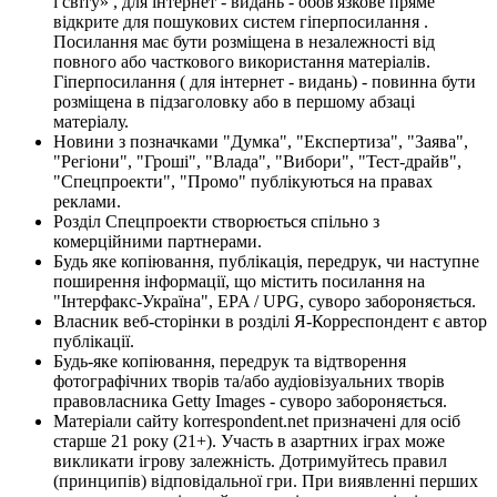
і світу» , для інтернет - видань - обов'язкове пряме
відкрите для пошукових систем гіперпосилання .
Посилання має бути розміщена в незалежності від
повного або часткового використання матеріалів.
Гіперпосилання ( для інтернет - видань) - повинна бути
розміщена в підзаголовку або в першому абзаці
матеріалу.
Новини з позначками "Думка", "Експертиза", "Заява",
"Регіони", "Гроші", "Влада", "Вибори", "Тест-драйв",
"Спецпроекти", "Промо" публікуються на правах
реклами.
Розділ Спецпроекти створюється спільно з
комерційними партнерами.
Будь яке копіювання, публікація, передрук, чи наступне
поширення інформації, що містить посилання на
"Інтерфакс-Україна", EPA / UPG, суворо забороняється.
Власник веб-сторінки в розділі Я-Корреспондент є автор
публікації.
Будь-яке копіювання, передрук та відтворення
фотографічних творів та/або аудіовізуальних творів
правовласника Getty Images - суворо забороняється.
Матеріали сайту korrespondent.net призначені для осіб
старше 21 року (21+). Участь в азартних іграх може
викликати ігрову залежність. Дотримуйтесь правил
(принципів) відповідальної гри. При виявленні перших