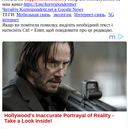
наш канал
https://t.me/korrespondentnet
Читайте Korrespondent.net в Google News
ТЕГИ:
Мобильная связь
,
экология
,
Интернет-связь
,
5G
інтернет
Якщо ви помітили помилку, виділіть необхідний текст і
натисніть Ctrl + Enter, щоб повідомити про це редакцію.