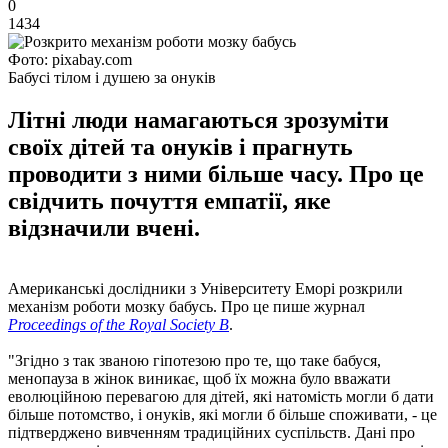
0
1434
Фото: pixabay.com
Бабусі тілом і душею за онуків
Літні люди намагаються зрозуміти
своїх дітей та онуків і прагнуть
проводити з ними більше часу. Про це
свідчить почуття емпатії, яке
відзначили вчені.
Американські дослідники з Університету Еморі розкрили
механізм роботи мозку бабусь. Про це пише журнал
Proceedings of the Royal Society B
.
"Згідно з так званою гіпотезою про те, що таке бабуся,
менопауза в жінок виникає, щоб їх можна було вважати
еволюційною перевагою для дітей, які натомість могли б дати
більше потомство, і онуків, які могли б більше споживати, - це
підтверджено вивченням традиційних суспільств. Дані про