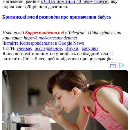
Нагадаємо, раніше
в США помітили 40-річну бабусю
, яку
порівняли з 20-річною дівчиною.
Британські вчені розповіли про призначення бабусь
Новини від
Корреспондент.net
у Telegram. Підписуйтесь на
наш канал
https://t.me/korrespondentnet
Читайте Korrespondent.net в Google News
ТЕГИ:
ученые
,
исследование
,
Внуки
,
бабушка
Якщо ви помітили помилку, виділіть необхідний текст і
натисніть Ctrl + Enter, щоб повідомити про це редакцію.