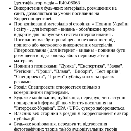
Ідентифікатор медіа – R40-06068
Використання будь-яких матеріалів, розміщених на
сайті, дозволяється за умови посилання на
Корреспондент.net.
При копіюванні матеріалів зі сторінки « Новини України
і світу» , для інтернет - видань - обов'язкове пряме
відкрите для пошукових систем гіперпосилання .
Посилання має бути розміщена в незалежності від
повного або часткового використання матеріалів.
Гіперпосилання ( для інтернет - видань) - повинна бути
розміщена в підзаголовку або в першому абзаці
матеріалу.
Новини з позначками "Думка", "Експертиза", "Заява",
"Регіони", "Гроші", "Влада", "Вибори", "Тест-драйв",
"Спецпроекти", "Промо" публікуються на правах
реклами.
Розділ Спецпроекти створюється спільно з
комерційними партнерами.
Будь яке копіювання, публікація, передрук, чи наступне
поширення інформації, що містить посилання на
"Інтерфакс-Україна", EPA / UPG, суворо забороняється.
Власник веб-сторінки в розділі Я-Корреспондент є автор
публікації.
Будь-яке копіювання, передрук та відтворення
фотографічних творів та/або аудіовізуальних творів