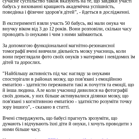
сучасне суспільство також вказують на те, що завдяки участі
бабусь у вихованні кращають академічна успішність,
поведінка і фізичне здоров'я дітей”, - йдеться в дослідженні.
В експерименті взяли участь 50 бабусь, які мали онука чи
внучку віком від 3 до 12 років. Вони розповіли, скільки часу
проводять із онуками і чим з ними займаються.
За допомогою функціональної магнітно-резонансної
томографії вчені вивчили діяльність мозку учасниць, коли
вони переглядали фото своїх онуків з матерями і невідомих їм
дітей та дорослих.
"Найбільшу активність під час нагляду за онуками
спостерігали в районах мозку, що пов'язані з емоційною
емпатією - здатністю переживати такі ж почуття та емоції, що
й інша людина. Але коли учасниці дивилися на фотографії
своїх доньок, у них більше активувалися ділянки мозку, що
пов'язані з когнітивною емпатією - здатністю розуміти точку
зору іншого", - сказано в статті.
Вчені стверджують, що бабусі прагнуть зрозуміти, що
думають і відчувають їхні діти й онуки, і хочуть проводити з
ними більше часу.