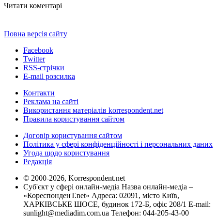
Читати коментарі
Повна версія сайту
Facebook
Twitter
RSS-стрічки
E-mail розсилка
Контакти
Реклама на сайті
Використання матеріалів korrespondent.net
Правила користування сайтом
Договір користування сайтом
Політика у сфері конфіденційності і персональних даних
Угода щодо користування
Редакція
© 2000-2026, Korrespondent.net
Суб'єкт у сфері онлайн-медіа Назва онлайн-медіа –
«КореспонденТ.net» Адреса: 02091, місто Київ,
ХАРКІВСЬКЕ ШОСЕ, будинок 172-Б, офіс 208/1 E-mail:
sunlight@mediadim.com.ua
Телефон: 044-205-43-00