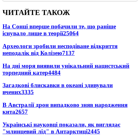
ЧИТАЙТЕ ТАКОЖ
На Сонці вперше побачили те, що раніше
існувало лише в теорії
25064
Археологи зробили несподіване відкриття
неподалік від Колізею
7137
На дні моря виявили унікальний нацистський
торпедний катер
4484
Загадкові блискавки в океані здивували
вчених
3335
В Австралії дрон випадково зняв народження
кита
2657
Українські науковці показали, як виглядає
"млинцевий лід" в Антарктиці
2445