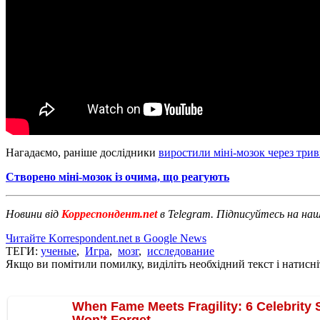
Нагадаємо, раніше дослідники
виростили міні-мозок через три
Створено міні-мозок із очима, що реагують
Новини від
Корреспондент.net
в Telegram. Підписуйтесь на на
Читайте Korrespondent.net в Google News
ТЕГИ:
ученые
,
Игра
,
мозг
,
исследование
Якщо ви помітили помилку, виділіть необхідний текст і натисніт