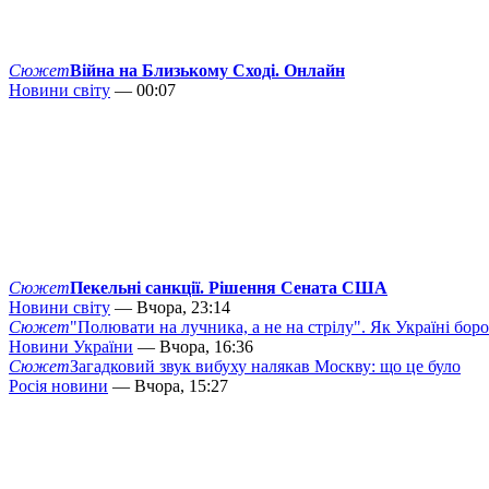
Сюжет
Війна на Близькому Сході. Онлайн
Новини світу
— 00:07
Сюжет
Пекельні санкції. Рішення Сената США
Новини світу
— Вчора, 23:14
Сюжет
"Полювати на лучника, а не на стрілу". Як Україні бор
Новини України
— Вчора, 16:36
Сюжет
Загадковий звук вибуху налякав Москву: що це було
Росія новини
— Вчора, 15:27