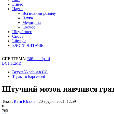
Бізнес
Наука
Всі новини розділу
Наука
Медицина
Космос
Шоу-бізнес
Спорт
Lifestyle
БЛОГИ ЧИТАЧІВ
СПЕЦТЕМА:
Війна в Ірані
ВСІ ТЕМИ
Вступ України в ЄС
Теракт в Барселоні
Штучний мозок навчився грат
Текст:
Катя Юськів
, 20 грудня 2021, 12:59
0
765