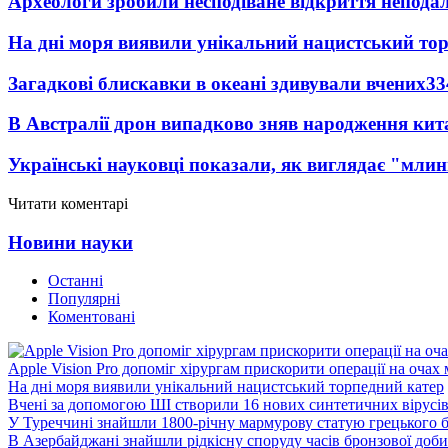
Археологи зробили несподіване відкриття неподал
На дні моря виявили унікальний нацистський то
Загадкові блискавки в океані здивували вчених
33
В Австралії дрон випадково зняв народження кит
Українські науковці показали, як виглядає "млин
Читати коментарі
Новини науки
Останні
Популярні
Коментовані
Apple Vision Pro допоміг хірургам прискорити операції на очах
На дні моря виявили унікальний нацистський торпедний катер
Вчені за допомогою ШІ створили 16 нових синтетичних вірусі
У Туреччині знайшли 1800-річну мармурову статую грецького 
В Азербайджані знайшли рідкісну споруду часів бронзової доби