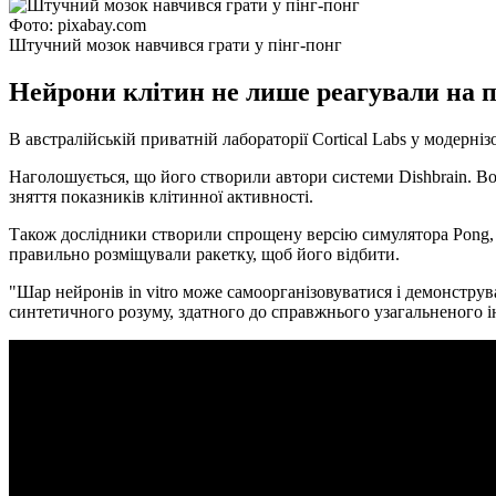
Фото: pixabay.com
Штучний мозок навчився грати у пінг-понг
Нейрони клітин не лише реагували на п
В австралійській приватній лабораторії Cortical Labs у модерні
Наголошується, що його створили автори системи Dishbrain. Во
зняття показників клітинної активності.
Також дослідники створили спрощену версію симулятора Pong, в
правильно розміщували ракетку, щоб його відбити.
"Шар нейронів in vitro може самоорганізовуватися і демонструв
синтетичного розуму, здатного до справжнього узагальненого ін