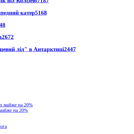
ік від Колізею
7187
рпедний катер
5168
48
а
2672
цевий лід" в Антарктиці
2447
 майже на 20%
в
бога