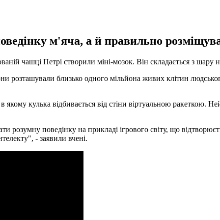
оведінку м'яча, а й правильно розміщува
зованій чашці Петрі створили міні-мозок. Він складається з шару 
ни розташували близько одного мільйона живих клітин людського 
 якому кулька відбивається від стіни віртуальною ракеткою. Ней
ати розумну поведінку на прикладі ігрового світу, що відтворює
телекту", - заявили вчені.