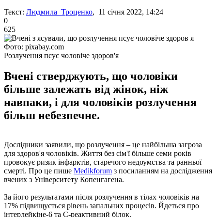
Текст:
Людмила Троценко
, 11 січня 2022, 14:24
0
625
Фото: pixabay.com
Розлучення псує чоловіче здоров'я
Вчені стверджують, що чоловіки
більше залежать від жінок, ніж
навпаки, і для чоловіків розлучення
більш небезпечне.
Дослідники заявили, що розлучення – це найбільша загроза
для здоров'я чоловіків. Життя без сім'ї більше семи років
провокує ризик інфарктів, старечого недоумства та ранньої
смерті. Про це пише
Мedikforum
з посиланням на дослідження
вчених з Університету Копенгагена.
За його результатами після розлучення в тілах чоловіків на
17% підвищується рівень запальних процесів. Йдеться про
інтерлейкіне-6 та C-реактивний білок.