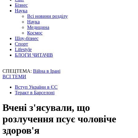
Бізнес
Наука
Всі новини розділу
Наука
Медицина
Космос
Шоу-бізнес
Спорт
Lifestyle
БЛОГИ ЧИТАЧІВ
СПЕЦТЕМА:
Війна в Ірані
ВСІ ТЕМИ
Вступ України в ЄС
Теракт в Барселоні
Вчені з'ясували, що
розлучення псує чоловіче
здоров'я