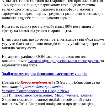
Зазначається, що сьогодні на тваринництво припадає близько
16% щорічних викидів парникових газів. Однак третина
вуглекислого газу, що потрапляє в атмосферу з моменту
зародження тваринництва, - результат розчищення земель для
випасання худоби та вирощування кормів.
Крім того, велика рогата худоба надає 80% негативного
ефекту на клімат від усього тваринництва.
Вчені з'ясували, що 15-річна поетапна відмова від м'яса зможе
усунути близько третини викидів метану у світі та дві третини
викидів закису азоту.
Нагадаємо, раніше в ООН заявили, що людство для
виживання має
змінити підходи до сільського господарства
та
відмовитися від м'яса.
Знайдено метод для безпечного метеоризму корів
Новини від
Корреспондент.net
в Telegram. Підписуйтесь на
наш канал
https://t.me/korrespondentnet
Читайте Korrespondent.net в Google News
ТЕГИ:
глобальное потепление
,
Мясо
,
ученые
,
климат
Якщо ви помітили помилку, виділіть необхідний текст і
натисніть Ctrl + Enter, щоб повідомити про це редакцію.