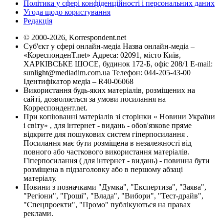
Політика у сфері конфіденційності і персональних даних
Угода щодо користування
Редакція
© 2000-2026, Korrespondent.net
Суб'єкт у сфері онлайн-медіа Назва онлайн-медіа –
«КореспонденТ.net» Адреса: 02091, місто Київ,
ХАРКІВСЬКЕ ШОСЕ, будинок 172-Б, офіс 208/1 E-mail:
sunlight@mediadim.com.ua
Телефон: 044-205-43-00
Ідентифікатор медіа – R40-06068
Використання будь-яких матеріалів, розміщених на
сайті, дозволяється за умови посилання на
Корреспондент.net.
При копіюванні матеріалів зі сторінки « Новини України
і світу» , для інтернет - видань - обов'язкове пряме
відкрите для пошукових систем гіперпосилання .
Посилання має бути розміщена в незалежності від
повного або часткового використання матеріалів.
Гіперпосилання ( для інтернет - видань) - повинна бути
розміщена в підзаголовку або в першому абзаці
матеріалу.
Новини з позначками "Думка", "Експертиза", "Заява",
"Регіони", "Гроші", "Влада", "Вибори", "Тест-драйв",
"Спецпроекти", "Промо" публікуються на правах
реклами.