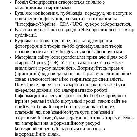
Розділ Спецпроекти створюється спільно з
комерційними партнерами.
Будь яке копіювання, публікація, передрук, чи наступне
поширення інформації, що містить посилання на
"Інтерфакс-Україна", EPA / UPG, суворо забороняється.
Власник веб-сторінки в розділі Я-Корреспондент є автор
публікації.
Будь-яке копіювання, передрук та відтворення
фотографічних творів та/або аудіовізуальних творів
правовласника Getty Images - суворо забороняється.
Матеріали сайту korrespondent.net призначені для осіб
старше 21 року (21+). Участь в азартних іграх може
викликати ігрову залежність. Дотримуйтесь правил
(принципів) відповідальної гри. При виявленні перших
ознак залежності негайно зверніться до спеціаліста.
Пам'ятайте, що участь в азартних іграх не може бути
джерелом доходів або альтернативою роботі.
Інформаційний ресурс korrespondent.net не проводить
ігри на реальні та/або віртуальні гроші, також сайт не
приймає ні в якій формі оплату ставок та інших
платежів, які пов’язані/можуть бути пов’язані з
азартними іграми, букмекерами чи тоталізаторами. Будь-
які матеріали на інформаційному ресурсі
korrespondent.net публікуються виключно в
інформаційних цілях.