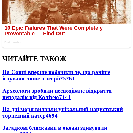
ЧИТАЙТЕ ТАКОЖ
На Сонці вперше побачили те, що раніше
існувало лише в теорії
25261
Археологи зробили несподіване відкриття
неподалік від Колізею
7141
На дні моря виявили унікальний нацистський
торпедний катер
4694
Загадкові блискавки в океані здивували