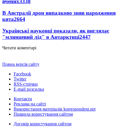
вчених
3338
В Австралії дрон випадково зняв народження
кита
2664
Українські науковці показали, як виглядає
"млинцевий лід" в Антарктиці
2447
Читати коментарі
Повна версія сайту
Facebook
Twitter
RSS-стрічки
E-mail розсилка
Контакти
Реклама на сайті
Використання матеріалів korrespondent.net
Правила користування сайтом
Договір користування сайтом