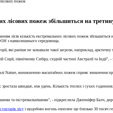
их лісових пожеж збільшиться на третину
ванням лісів кількість екстремальних лісових пожеж збільшиться
ООН з навколишнього середовища.
рії, які раніше не зазнавали такої загрози, наприклад, арктичну 
 Сирії, північному Сибіру, ​​східній частині Австралії та Індії"
налі Nature, виникненню масштабних пожеж сприяє зникнення пр
ас зростала швидше, ніж удень. Кількість теплих і сухих годинни
шими та екстремальнішими", - підкреслила Дженніфер Балч, дире
 гектарів лісу
і щодобово вогонь охоплює ще близько 30 тисяч ге