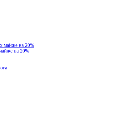
 майже на 20%
в
бога