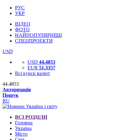
РУС
УКР
ВІДЕО
ФОТО
НАЙПОПУЛЯРНІШІ
СПЕЦПРОЕКТИ
USD
USD
44.4853
EUR
51.3357
Всі курси валют
44.4853
Авторизація
Пошук
RU
ВСІ РОЗДІЛИ
Головна
Україна
Місто
Світ