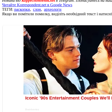
Новини від
Корреспондент.net
в Telegram. Підписуйтесь на на
Читайте Korrespondent.net в Google News
ТЕГИ:
раскопки
,
слон
,
археологи
Якщо ви помітили помилку, виділіть необхідний текст і натисніт