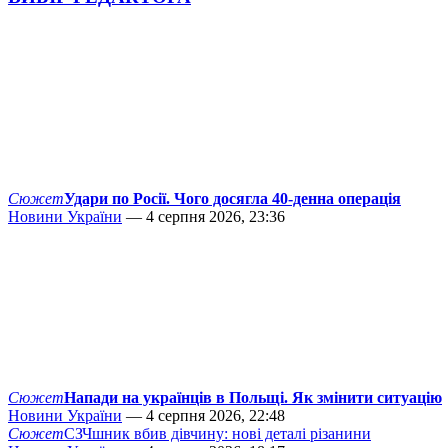
Сюжет
Удари по Росії. Чого досягла 40-денна операція
Новини України
— 4 серпня 2026, 23:36
Сюжет
Напади на українців в Польщі. Як змінити ситуацію
Новини України
— 4 серпня 2026, 22:48
Сюжет
СЗЧшник вбив дівчину: нові деталі різанини