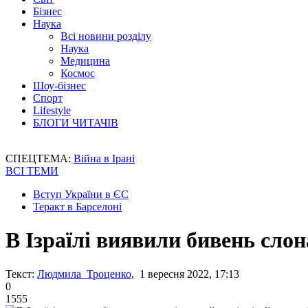
Бізнес
Наука
Всі новини розділу
Наука
Медицина
Космос
Шоу-бізнес
Спорт
Lifestyle
БЛОГИ ЧИТАЧІВ
СПЕЦТЕМА:
Війна в Ірані
ВСІ ТЕМИ
Вступ України в ЄС
Теракт в Барселоні
В Ізраїлі виявили бивень слон
Текст:
Людмила Троценко
, 1 вересня 2022, 17:13
0
1555