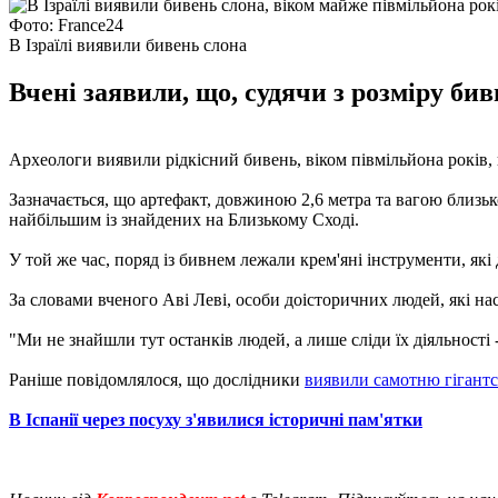
Фото: France24
В Ізраїлі виявили бивень слона
Вчені заявили, що, судячи з розміру бив
Археологи виявили рідкісний бивень, віком півмільйона років
Зазначається, що артефакт, довжиною 2,6 метра та вагою близько
найбільшим із знайдених на Близькому Сході.
У той же час, поряд із бивнем лежали крем'яні інструменти, які 
За словами вченого Аві Леві, особи доісторичних людей, які на
"Ми не знайшли тут останків людей, а лише сліди їх діяльності -
Раніше повідомлялося, що дослідники
виявили самотню гігантс
В Іспанії через посуху з'явилися історичні пам'ятки