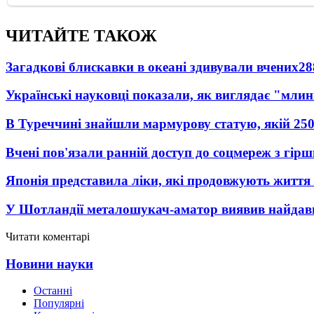
ЧИТАЙТЕ ТАКОЖ
Загадкові блискавки в океані здивували вчених
28
Українські науковці показали, як виглядає "млин
В Туреччині знайшли мармурову статую, якій 250
Вчені пов'язали ранній доступ до соцмереж з гір
Японія представила ліки, які продовжують життя 
У Шотландії металошукач-аматор виявив найдавн
Читати коментарі
Новини науки
Останні
Популярні