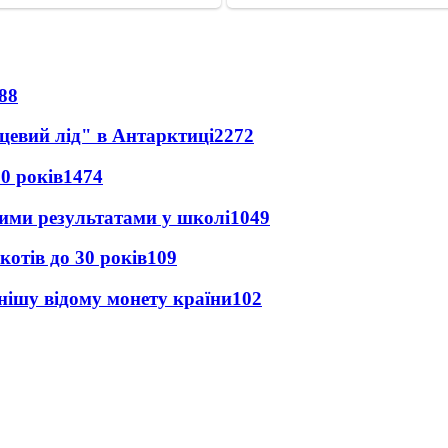
88
цевий лід" в Антарктиці
2272
0 років
1474
шими результатами у школі
1049
котів до 30 років
109
ішу відому монету країни
102