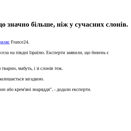
що значно більше, ніж у сучасних слонів.
омляє
France24.
села на півдні Ізраїлю. Експерти заявили, що бивень є
варин, мабуть, і зі слонів теж.
 залишається загадкою.
ин або крем'яні знаряддя", - додали експерти.