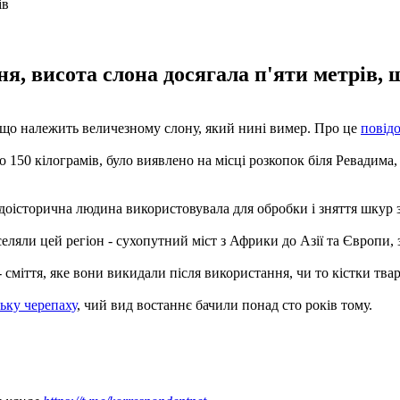
ня, висота слона досягала п'яти метрів, 
, що належить величезному слону, який нині вимер. Про це
повід
 150 кілограмів, було виявлено на місці розкопок біля Ревадима, 
доісторична людина використовувала для обробки і зняття шкур з т
селяли цей регіон - сухопутний міст з Африки до Азії та Європи,
 сміття, яке вони викидали після використання, чи то кістки твар
ьку черепаху
, чий вид востаннє бачили понад сто років тому.