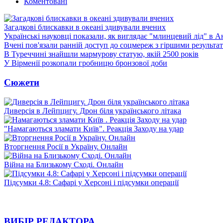
Коментовані
Загадкові блискавки в океані здивували вчених
Українські науковці показали, як виглядає "млинцевий лід" в А
Вчені пов'язали ранній доступ до соцмереж з гіршими результа
В Туреччині знайшли мармурову статую, якій 2500 років
У Вірменії розкопали гробницю бронзової доби
Сюжети
Диверсія в Лейпцигу. Дрон біля українського літака
"Намагаються зламати Київ". Реакція Заходу на удар
Вторгнення Росії в Україну. Онлайн
Війна на Близькому Сході. Онлайн
Підсумки 4.8: Сафарі у Херсоні і підсумки операції
ВИБІР РЕДАКТОРА