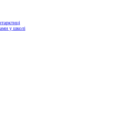
нтарктиці
тами у школі