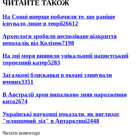
ЧИТАЙТЕ ТАКОЖ
На Сонці вперше побачили те, що раніше
існувало лише в теорії
26612
Археологи зробили несподіване відкриття
неподалік від Колізею
7198
На дні моря виявили унікальний нацистський
торпедний катер
5283
Загадкові блискавки в океані здивували
вчених
3351
В Австралії дрон випадково зняв народження
кита
2674
Українські науковці показали, як виглядає
"млинцевий лід" в Антарктиці
2448
Читати коментарі