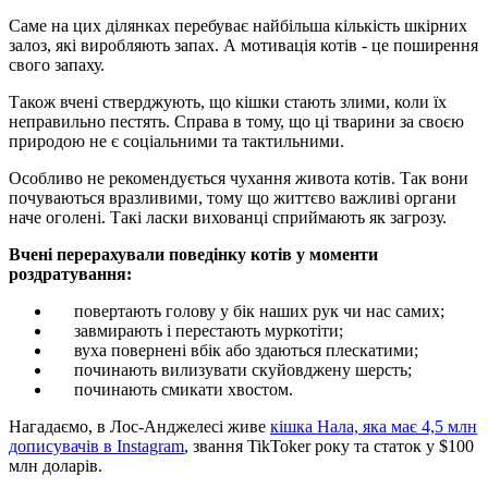
Саме на цих ділянках перебуває найбільша кількість шкірних
залоз, які виробляють запах. А мотивація котів - це поширення
свого запаху.
Також вчені стверджують, що кішки стають злими, коли їх
неправильно пестять. Справа в тому, що ці тварини за своєю
природою не є соціальними та тактильними.
Особливо не рекомендується чухання живота котів. Так вони
почуваються вразливими, тому що життєво важливі органи
наче оголені. Такі ласки вихованці сприймають як загрозу.
Вчені перерахували поведінку котів у моменти
роздратування:
повертають голову у бік наших рук чи нас самих;
завмирають і перестають муркотіти;
вуха повернені вбік або здаються плескатими;
починають вилизувати скуйовджену шерсть;
починають смикати хвостом.
Нагадаємо, в Лос-Анджелесі живе
кішка Нала, яка має 4,5 млн
дописувачів в Instagram
, звання TikToker року та статок у $100
млн доларів.