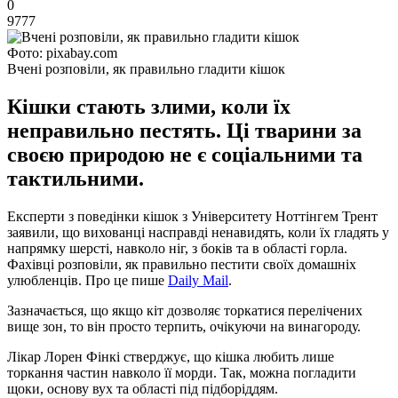
0
9777
Фото: pixabay.com
Вчені розповіли, як правильно гладити кішок
Кішки стають злими, коли їх
неправильно пестять. Ці тварини за
своєю природою не є соціальними та
тактильними.
Експерти з поведінки кішок з Університету Ноттінгем Трент
заявили, що вихованці насправді ненавидять, коли їх гладять у
напрямку шерсті, навколо ніг, з боків та в області горла.
Фахівці розповіли, як правильно пестити своїх домашніх
улюбленців. Про це пише
Daily Mail
.
Зазначається, що якщо кіт дозволяє торкатися перелічених
вище зон, то він просто терпить, очікуючи на винагороду.
Лікар Лорен Фінкі стверджує, що кішка любить лише
торкання частин навколо її морди. Так, можна погладити
щоки, основу вух та області під підборіддям.