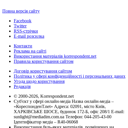
Повна версія сайту
Facebook
Twitter
RSS-стрічки
E-mail розсилка
Контакти
Реклама на сайті
Використання матеріалів korrespondent.net
Правила користування сайтом
Договір користування сайтом
Політика у сфері конфіденційності і персональних даних
Угода щодо користування
Редакція
© 2000-2026, Korrespondent.net
Суб'єкт у сфері онлайн-медіа Назва онлайн-медіа –
«КореспонденТ.net» Адреса: 02091, місто Київ,
ХАРКІВСЬКЕ ШОСЕ, будинок 172-Б, офіс 208/1 E-mail:
sunlight@mediadim.com.ua
Телефон: 044-205-43-00
Ідентифікатор медіа – R40-06068
Використання будь-яких матеріалів, розміщених на