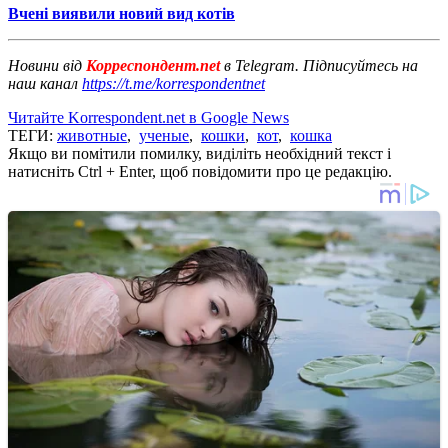
Вчені виявили новий вид котів
Новини від
Корреспондент.net
в Telegram. Підписуйтесь на
наш канал
https://t.me/korrespondentnet
Читайте Korrespondent.net в Google News
ТЕГИ:
животные
,
ученые
,
кошки
,
кот
,
кошка
Якщо ви помітили помилку, виділіть необхідний текст і
натисніть Ctrl + Enter, щоб повідомити про це редакцію.