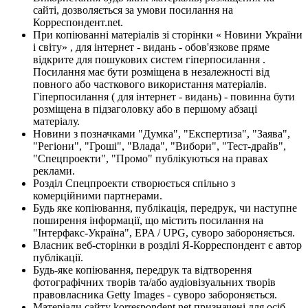
сайті, дозволяється за умови посилання на
Корреспондент.net.
При копіюванні матеріалів зі сторінки « Новини України
і світу» , для інтернет - видань - обов'язкове пряме
відкрите для пошукових систем гіперпосилання .
Посилання має бути розміщена в незалежності від
повного або часткового використання матеріалів.
Гіперпосилання ( для інтернет - видань) - повинна бути
розміщена в підзаголовку або в першому абзаці
матеріалу.
Новини з позначками "Думка", "Експертиза", "Заява",
"Регіони", "Гроші", "Влада", "Вибори", "Тест-драйв",
"Спецпроекти", "Промо" публікуються на правах
реклами.
Розділ Спецпроекти створюється спільно з
комерційними партнерами.
Будь яке копіювання, публікація, передрук, чи наступне
поширення інформації, що містить посилання на
"Інтерфакс-Україна", EPA / UPG, суворо забороняється.
Власник веб-сторінки в розділі Я-Корреспондент є автор
публікації.
Будь-яке копіювання, передрук та відтворення
фотографічних творів та/або аудіовізуальних творів
правовласника Getty Images - суворо забороняється.
Матеріали сайту korrespondent.net призначені для осіб