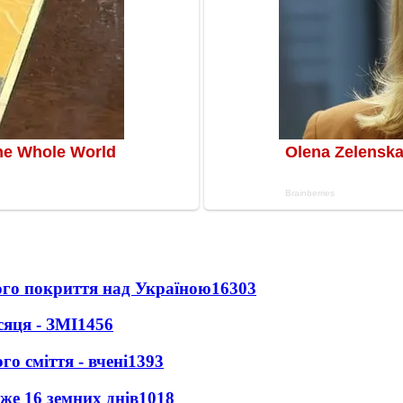
ного покриття над Україною
16303
сяця - ЗМІ
1456
о сміття - вчені
1393
же 16 земних днів
1018