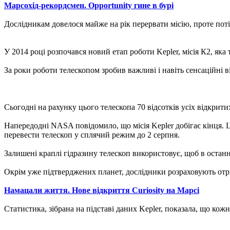
Марсохід-рекордсмен. Opportunity гине в бурі
Дослідникам довелося майже на рік перервати місію, проте пот
У 2014 році розпочався новий етап роботи Kepler, місія К2, яка 
За роки роботи телескопом зробив важливі і навіть сенсаційні в
Сьогодні на рахунку цього телескопа 70 відсотків усіх відкрит
Напередодні NASA повідомило, що місія Kepler добігає кінця. 
перевести телескоп у сплячий режим до 2 серпня.
Залишені краплі гідразину телескоп використовує, щоб в останні
Окрім уже підтверджених планет, дослідники розраховують отри
Намацали життя. Нове відкриття Curiosity на Марсі
Статистика, зібрана на підставі даних Kepler, показала, що кож