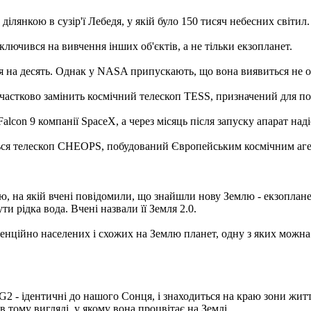
ділянкою в сузір'ї Лебедя, у якій було 150 тисяч небесних світил.
ключився на вивчення інших об'єктів, а не тільки екзопланет.
ся на десять. Однак у NASA припускають, що вона виявиться не о
 частково замінить космічний телескоп TESS, призначений для по
alcon 9 компанії SpaceX, а через місяць після запуску апарат над
ся телескоп CHEOPS, побудований Європейським космічним аген
 на якій вчені повідомили, що знайшли нову Землю - екзопланет
ти рідка вода. Вчені назвали її Земля 2.0.
тенційно населених і схожих на Землю планет, одну з яких мож
 G2 - ідентичні до нашого Сонця, і знаходиться на краю зони житт
 тому вигляді, у якому вона процвітає на Землі.