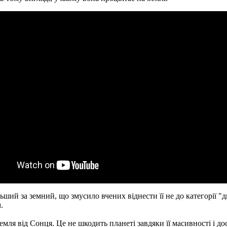
ільший за земний, що змусило вчених віднести її не до категорії "
.
Земля від Сонця. Це не шкодить планеті завдяки її масивності і д