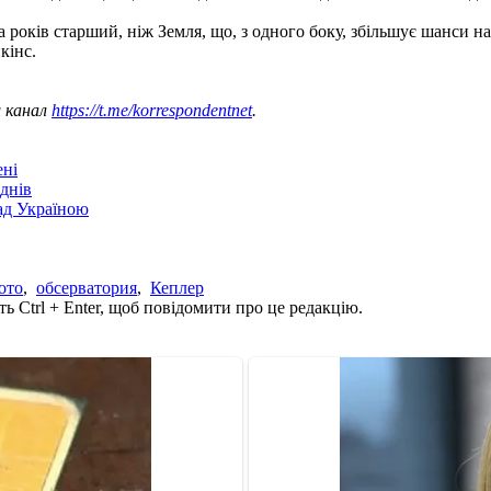
а років старший, ніж Земля, що, з одного боку, збільшує шанси на 
кінс.
ш канал
https://t.me/korrespondentnet
.
ені
днів
над Україною
ото
,
обсерватория
,
Кеплер
ь Ctrl + Enter, щоб повідомити про це редакцію.