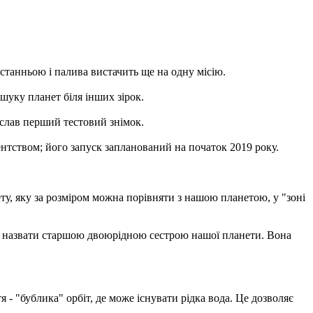
станньою і палива вистачить ще на одну місію.
шуку планет біля інших зірок.
іслав перший тестовий знімок.
тством; його запуск запланований на початок 2019 року.
у, яку за розміром можна порівняти з нашою планетою, у "зоні
на назвати старшою двоюрідною сестрою нашої планети. Вона
я - "бублика" орбіт, де може існувати рідка вода. Це дозволяє