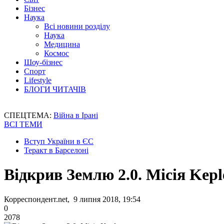
Бізнес
Наука
Всі новини розділу
Наука
Медицина
Космос
Шоу-бізнес
Спорт
Lifestyle
БЛОГИ ЧИТАЧІВ
СПЕЦТЕМА:
Війна в Ірані
ВСІ ТЕМИ
Вступ України в ЄС
Теракт в Барселоні
Відкрив Землю 2.0. Місія Kep
Корреспондент.net, 9 липня 2018, 19:54
0
2078