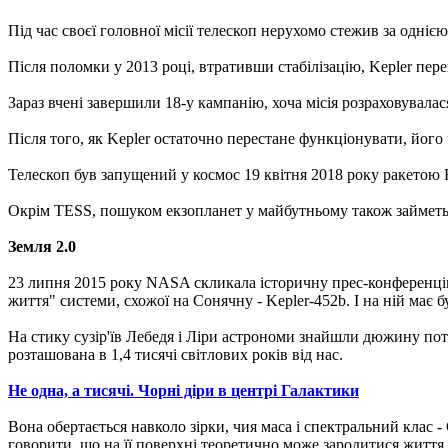
Під час своєї головної місії телескоп нерухомо стежив за однією 
Після поломки у 2013 році, втративши стабілізацію, Kepler пере
Зараз вчені завершили 18-у кампанію, хоча місія розраховувала
Після того, як Kepler остаточно перестане функціонувати, його
Телескоп був запущений у космос 19 квітня 2018 року ракетою F
Окрім TESS, пошуком екзопланет у майбутньому також займеть
Земля 2.0
23 липня 2015 року NASA скликала історичну прес-конференцію,
життя" системи, схожої на Сонячну - Kepler-452b. І на ній має бу
На стику сузір'їв Лебедя і Ліри астрономи знайшли дюжину по
розташована в 1,4 тисячі світлових років від нас.
Не одна, а тисячі. Чорні діри в центрі Галактики
Вона обертається навколо зірки, чия маса і спектральний клас -
говорити, що на її поверхні теоретично може зародитися життя в