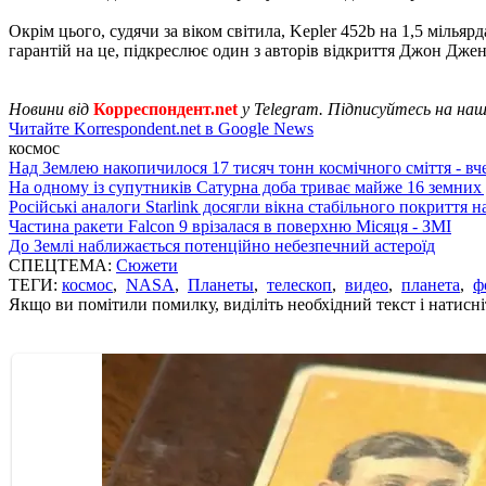
Окрім цього, судячи за віком світила, Kepler 452b на 1,5 мільярд
гарантій на це, підкреслює один з авторів відкриття Джон Джен
Новини від
Корреспондент.net
у Telegram. Підписуйтесь на на
Читайте Korrespondent.net в Google News
космос
Над Землею накопичилося 17 тисяч тонн космічного сміття - вч
На одному із супутників Сатурна доба триває майже 16 земних 
Російські аналоги Starlink досягли вікна стабільного покриття 
Частина ракети Falcon 9 врізалася в поверхню Місяця - ЗМІ
До Землі наближається потенційно небезпечний астероїд
СПЕЦТЕМА:
Сюжети
ТЕГИ:
космос
,
NASA
,
Планеты
,
телескоп
,
видео
,
планета
,
ф
Якщо ви помітили помилку, виділіть необхідний текст і натисніт