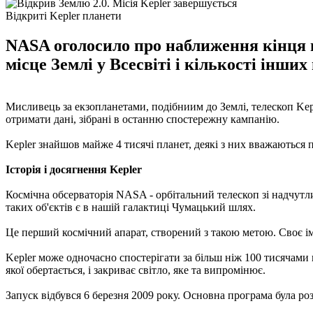
Відкриті Kepler планети
NASA оголосило про наближення кінця н
місце Землі у Всесвіті і кількості інших
Мисливець за екзопланетами, подібниим до Землі, телескоп Kep
отримати дані, зібрані в останню спостережну кампанію.
Kepler знайшов майже 4 тисячі планет, деякі з них вважаються 
Історія і досягнення Kepler
Космічна обсерваторія NASA - орбітальний телескоп зі надчутл
таких об'єктів є в нашій галактиці Чумацький шлях.
Це перший космічний апарат, створений з такою метою. Своє ім'
Kepler може одночасно спостерігати за більш ніж 100 тисячами
якої обертається, і закриває світло, яке та випромінює.
Запуск відбувся 6 березня 2009 року. Основна програма була роз