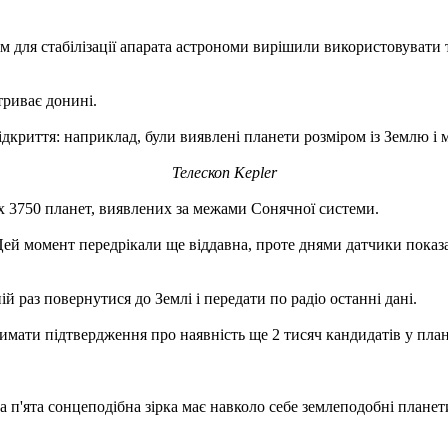
ім для стабілізації апарата астрономи вирішили використовуват
триває донині.
ідкриття: наприклад, були виявлені планети розміром із Землю і 
Телескоп Kepler
их 3750 планет, виявлених за межами Сонячної системи.
Цей момент передрікали ще віддавна, проте днями датчики показа
й раз повернутися до Землі і передати по радіо останні дані.
мати підтвердження про наявність ще 2 тисяч кандидатів у план
на п'ята сонцеподібна зірка має навколо себе землеподобні планет