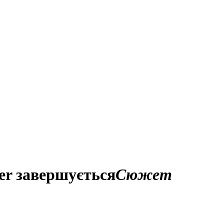
ler завершується
Сюжет