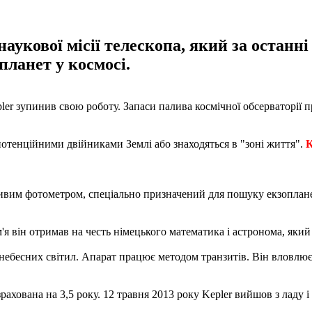
аукової місії телескопа, який за останн
 планет у космосі.
ler зупинив свою роботу. Запаси палива космічної обсерваторії 
потенційними двійниками Землі або знаходяться в "зоні життя".
К
ивим фотометром, спеціально призначений для пошуку екзопланет
я він отримав на честь німецького математика і астронома, який
 небесних світил. Апарат працює методом транзитів. Він вловлює
рахована на 3,5 року. 12 травня 2013 року Kepler вийшов з ладу і