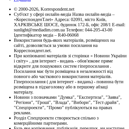
© 2000-2026, Korrespondent.net
Суб'єкт у сфері онлайн-медіа Назва онлайн-медіа –
«КореспонденТ.net» Адреса: 02091, місто Київ,
ХАРКІВСЬКЕ ШОСЕ, будинок 172-Б, офіс 208/1 E-mail:
sunlight@mediadim.com.ua
Телефон: 044-205-43-00
Ідентифікатор медіа – R40-06068
Використання будь-яких матеріалів, розміщених на
сайті, дозволяється за умови посилання на
Корреспондент.net.
При копіюванні матеріалів зі сторінки « Новини України
і світу» , для інтернет - видань - обов'язкове пряме
відкрите для пошукових систем гіперпосилання .
Посилання має бути розміщена в незалежності від
повного або часткового використання матеріалів.
Гіперпосилання ( для інтернет - видань) - повинна бути
розміщена в підзаголовку або в першому абзаці
матеріалу.
Новини з позначками "Думка", "Експертиза", "Заява",
"Регіони", "Гроші", "Влада", "Вибори", "Тест-драйв",
"Спецпроекти", "Промо" публікуються на правах
реклами.
Розділ Спецпроекти створюється спільно з
комерційними партнерами.
Будь яке копіювання, публікація, передрук, чи наступне