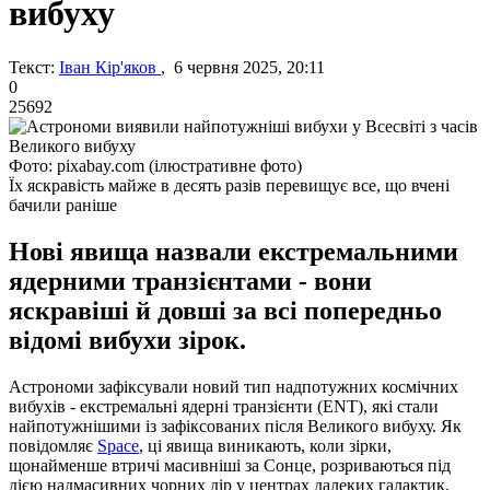
вибуху
Текст:
Іван Кір'яков
, 6 червня 2025, 20:11
0
25692
Фото: pixabay.com (ілюстративне фото)
Їх яскравість майже в десять разів перевищує все, що вчені
бачили раніше
Нові явища назвали екстремальними
ядерними транзієнтами - вони
яскравіші й довші за всі попередньо
відомі вибухи зірок.
Астрономи зафіксували новий тип надпотужних космічних
вибухів - екстремальні ядерні транзієнти (ENT), які стали
найпотужнішими із зафіксованих після Великого вибуху. Як
повідомляє
Space
, ці явища виникають, коли зірки,
щонайменше втричі масивніші за Сонце, розриваються під
дією надмасивних чорних дір у центрах далеких галактик.