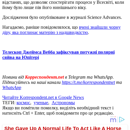
відстанях, що дозволяє спостерігати процеси у Всесвіті, коли
йому було лише пів його нинішнього віку.
Дослідження було опубліковане в журналі Science Advances.
Нагадаємо, раніше повідомлялося, що
вчені знайшли чорну
діру, яка поглинає матерію з надшвидкістю
.
Телескоп Джеймса Вебба зафіксував потужні полярні
сяйва на Юпітері
Новини від
Корреспондент.net
в Telegram та WhatsApp.
Підписуйтесь на наші канали
https://t.me/korrespondentnet
та
WhatsApp
Читайте Korrespondent.net в Google News
ТЕГИ:
космос
,
ученые
,
Астрономы
Якщо ви помітили помилку, виділіть необхідний текст і
натисніть Ctrl + Enter, щоб повідомити про це редакцію.