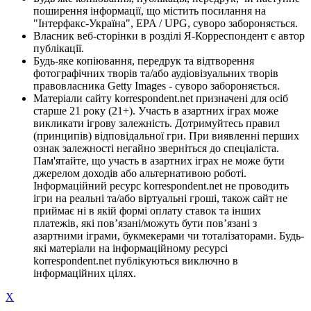
поширення інформації, що містить посилання на
"Інтерфакс-Україна", EPA / UPG, суворо забороняється.
Власник веб-сторінки в розділі Я-Корреспондент є автор
публікації.
Будь-яке копіювання, передрук та відтворення
фотографічних творів та/або аудіовізуальних творів
правовласника Getty Images - суворо забороняється.
Матеріали сайту korrespondent.net призначені для осіб
старше 21 року (21+). Участь в азартних іграх може
викликати ігрову залежність. Дотримуйтесь правил
(принципів) відповідальної гри. При виявленні перших
ознак залежності негайно зверніться до спеціаліста.
Пам'ятайте, що участь в азартних іграх не може бути
джерелом доходів або альтернативою роботі.
Інформаційний ресурс korrespondent.net не проводить
ігри на реальні та/або віртуальні гроші, також сайт не
приймає ні в якій формі оплату ставок та інших
платежів, які пов’язані/можуть бути пов’язані з
азартними іграми, букмекерами чи тоталізаторами. Будь-
які матеріали на інформаційному ресурсі
korrespondent.net публікуються виключно в
інформаційних цілях.
X