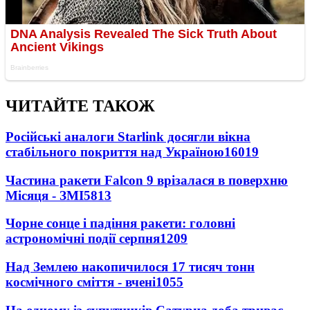
ЧИТАЙТЕ ТАКОЖ
Російські аналоги Starlink досягли вікна
стабільного покриття над Україною
16019
Частина ракети Falcon 9 врізалася в поверхню
Місяця - ЗМІ
5813
Чорне сонце і падіння ракети: головні
астрономічні події серпня
1209
Над Землею накопичилося 17 тисяч тонн
космічного сміття - вчені
1055