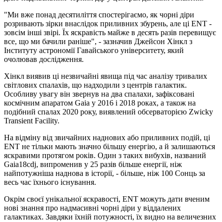
"Ми вже понад десятиліття спостерігаємо, як чорні діри
розривають зірки внаслідок приливних збурень, але ці ENT -
зовсім інші звірі. Їх яскравість майже в десять разів перевищує
все, що ми бачили раніше", - зазначив Джейсон Хінкл з
Інституту астрономії Гавайського університету, який
очолював дослідження.
Хінкл виявив ці незвичайні явища під час аналізу тривалих
світлових спалахів, що надходили з центрів галактик.
Особливу увагу він звернув на два спалахи, зафіксовані
космічним апаратом Gaia у 2016 і 2018 роках, а також на
подібний спалах 2020 року, виявлений обсерваторією Zwicky
Transient Facility.
На відміну від звичайних наднових або приливних подій, ці
ENT не тільки мають значно більшу енергію, а й залишаються
яскравими протягом років. Один з таких вибухів, названий
Gaia18cdj, випроменив у 25 разів більше енергії, ніж
найпотужніша наднова в історії, - більше, ніж 100 Сонць за
весь час їхнього існування.
Окрім своєї унікальної яскравості, ENT можуть дати вченим
нові знання про надмасивні чорні діри у віддалених
галактиках. Завдяки їхній потужності, їх видно на величезних