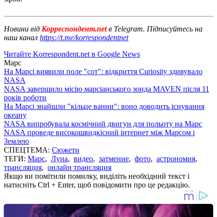
Новини від
Корреспондент.net
в Telegram. Підписуйтесь на
наш канал
https://t.me/korrespondentnet
Читайте Korrespondent.net в Google News
Марс
На Марсі виявили поле "сот": відкриття Curiosity здивувало
NASA
NASA завершило місію марсіанського зонда MAVEN після 11
років роботи
На Марсі знайшли "кільце ванни": воно доводить існування
океану
NASA випробувала космічний двигун для польоту на Марс
NASA проведе високошвидкісний інтернет між Марсом і
Землею
СПЕЦТЕМА:
Сюжети
ТЕГИ:
Марс
,
Луна
,
видео
,
затмение
,
фото
,
астрономия
,
трансляция
,
онлайн трансляция
Якщо ви помітили помилку, виділіть необхідний текст і
натисніть Ctrl + Enter, щоб повідомити про це редакцію.