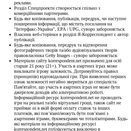
реклами.
Розділ Спецпроекти створюється спільно з
комерційними партнерами.
Будь яке копіювання, публікація, передрук, чи наступне
поширення інформації, що містить посилання на
"Інтерфакс-Україна", EPA / UPG, суворо забороняється.
Власник веб-сторінки в розділі Я-Корреспондент є автор
публікації.
Будь-яке копіювання, передрук та відтворення
фотографічних творів та/або аудіовізуальних творів
правовласника Getty Images - суворо забороняється.
Матеріали сайту korrespondent.net призначені для осіб
старше 21 року (21+). Участь в азартних іграх може
викликати ігрову залежність. Дотримуйтесь правил
(принципів) відповідальної гри. При виявленні перших
ознак залежності негайно зверніться до спеціаліста.
Пам'ятайте, що участь в азартних іграх не може бути
джерелом доходів або альтернативою роботі.
Інформаційний ресурс korrespondent.net не проводить
ігри на реальні та/або віртуальні гроші, також сайт не
приймає ні в якій формі оплату ставок та інших
платежів, які пов’язані/можуть бути пов’язані з
азартними іграми, букмекерами чи тоталізаторами. Будь-
які матеріали на інформаційному ресурсі
korrespondent.net публікуються виключно в