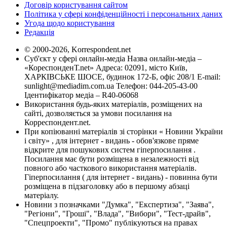
Договір користування сайтом
Політика у сфері конфіденційності і персональних даних
Угода щодо користування
Редакція
© 2000-2026, Korrespondent.net
Суб'єкт у сфері онлайн-медіа Назва онлайн-медіа –
«КореспонденТ.net» Адреса: 02091, місто Київ,
ХАРКІВСЬКЕ ШОСЕ, будинок 172-Б, офіс 208/1 E-mail:
sunlight@mediadim.com.ua
Телефон: 044-205-43-00
Ідентифікатор медіа – R40-06068
Використання будь-яких матеріалів, розміщених на
сайті, дозволяється за умови посилання на
Корреспондент.net.
При копіюванні матеріалів зі сторінки « Новини України
і світу» , для інтернет - видань - обов'язкове пряме
відкрите для пошукових систем гіперпосилання .
Посилання має бути розміщена в незалежності від
повного або часткового використання матеріалів.
Гіперпосилання ( для інтернет - видань) - повинна бути
розміщена в підзаголовку або в першому абзаці
матеріалу.
Новини з позначками "Думка", "Експертиза", "Заява",
"Регіони", "Гроші", "Влада", "Вибори", "Тест-драйв",
"Спецпроекти", "Промо" публікуються на правах