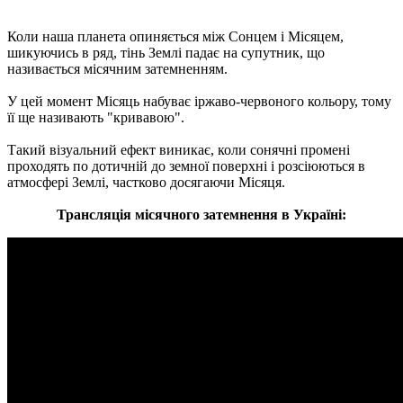
Коли наша планета опиняється між Сонцем і Місяцем,
шикуючись в ряд, тінь Землі падає на супутник, що
називається місячним затемненням.
У цей момент Місяць набуває іржаво-червоного кольору, тому
її ще називають "кривавою".
Такий візуальний ефект виникає, коли сонячні промені
проходять по дотичній до земної поверхні і розсіюються в
атмосфері Землі, частково досягаючи Місяця.
Трансляція місячного затемнення в Україні: