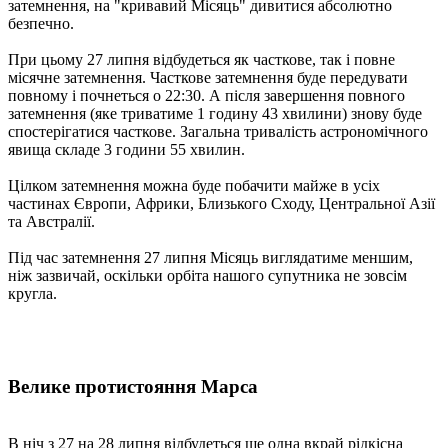
затемнення, на "кривавий Місяць" дивитися абсолютно
безпечно.
При цьому 27 липня відбудеться як часткове, так і повне
місячне затемнення. Часткове затемнення буде передувати
повному і почнеться о 22:30. А після завершення повного
затемнення (яке триватиме 1 годину 43 хвилини) знову буде
спостерігатися часткове. Загальна тривалість астрономічного
явища складе 3 години 55 хвилин.
Цілком затемнення можна буде побачити майже в усіх
частинах Європи, Африки, Близького Сходу, Центральної Азії
та Австралії.
Під час затемнення 27 липня Місяць виглядатиме меншим,
ніж зазвичай, оскільки орбіта нашого супутника не зовсім
кругла.
Велике протистояння Марса
В ніч з 27 на 28 липня відбудеться ще одна вкрай рідкісна