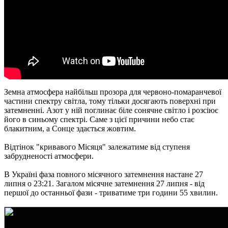
Земна атмосфера найбільш прозора для червоно-помаранчевої
частини спектру світла, тому тільки досягають поверхні при
затемненні. Азот у ній поглинає біле сонячне світло і розсіює
його в синьому спектрі. Саме з цієї причини небо стає
блакитним, а Сонце здається жовтим.
Відтінок "кривавого Місяця" залежатиме від ступеня
забрудненості атмосфери.
В Україні фаза повного місячного затемнення настане 27
липня о 23:21. Загалом місячне затемнення 27 липня - від
першої до останньої фази - триватиме три години 55 хвилин.