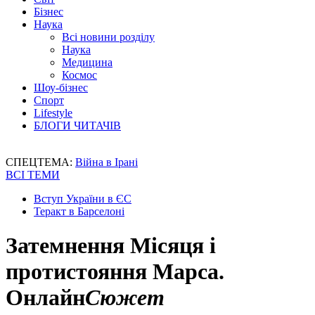
Бізнес
Наука
Всі новини розділу
Наука
Медицина
Космос
Шоу-бізнес
Спорт
Lifestyle
БЛОГИ ЧИТАЧІВ
СПЕЦТЕМА:
Війна в Ірані
ВСІ ТЕМИ
Вступ України в ЄС
Теракт в Барселоні
Затемнення Місяця і
протистояння Марса.
Онлайн
Сюжет