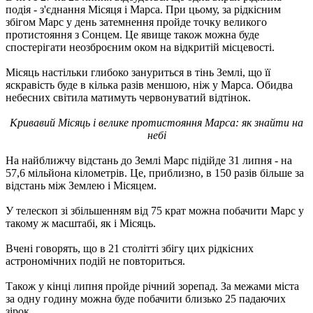
подія - з'єднання Місяця і Марса. При цьому, за рідкісним
збігом Марс у день затемнення пройде точку великого
протистояння з Сонцем. Це явище також можна буде
спостерігати неозброєним оком на відкритій місцевості.
Місяць настільки глибоко зануриться в тінь Землі, що її
яскравість буде в кілька разів меншою, ніж у Марса. Обидва
небесних світила матимуть червонуватий відтінок.
Кривавий Місяць і велике протистояння Марса: як знайти на
небі
На найближчу відстань до Землі Марс підійде 31 липня - на
57,6 мільйона кілометрів. Це, приблизно, в 150 разів більше за
відстань між Землею і Місяцем.
У телескоп зі збільшенням від 75 крат можна побачити Марс у
такому ж масштабі, як і Місяць.
Вчені говорять, що в 21 столітті збігу цих рідкісних
астрономічних подій не повториться.
Також у кінці липня пройде річний зорепад. За межами міста
за одну годину можна буде побачити близько 25 падаючих
зірок.