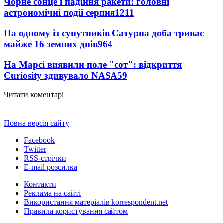
Чорне сонце і падіння ракети: головні
астрономічні події серпня
1211
На одному із супутників Сатурна доба триває
майже 16 земних днів
964
На Марсі виявили поле "сот": відкриття
Curiosity здивувало NASA
59
Читати коментарі
Повна версія сайту
Facebook
Twitter
RSS-стрічки
E-mail розсилка
Контакти
Реклама на сайті
Використання матеріалів korrespondent.net
Правила користування сайтом