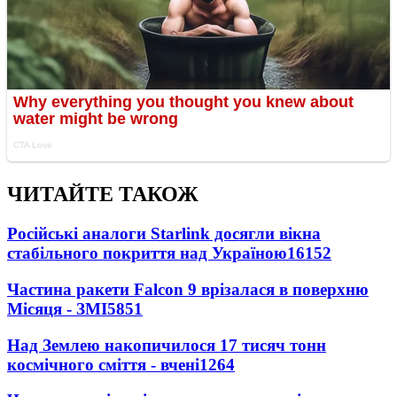
ЧИТАЙТЕ ТАКОЖ
Російські аналоги Starlink досягли вікна
стабільного покриття над Україною
16152
Частина ракети Falcon 9 врізалася в поверхню
Місяця - ЗМІ
5851
Над Землею накопичилося 17 тисяч тонн
космічного сміття - вчені
1264