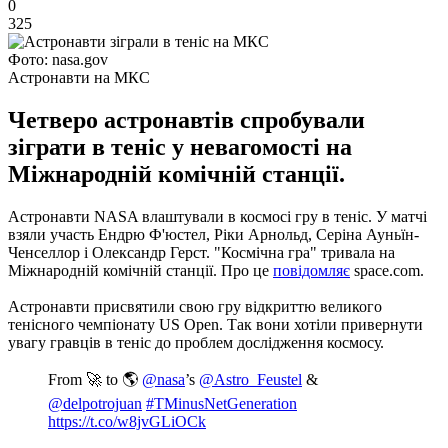
0
325
Фото: nasa.gov
Астронавти на МКС
Четверо астронавтів спробували
зіграти в теніс у невагомості на
Міжнародній комічній станції.
Астронавти NASA влаштували в космосі гру в теніс. У матчі
взяли участь Ендрю Ф'юстел, Ріки Арнольд, Серіна Ауньїн-
Ченселлор і Олександр Герст. "Космічна гра" тривала на
Міжнародній комічній станції. Про це
повідомляє
space.com.
Астронавти присвятили свою гру відкриттю великого
тенісного чемпіонату US Open. Так вони хотіли привернути
увагу гравців в теніс до проблем дослідження космосу.
From 🚀 to 🌎
@nasa
’s
@Astro_Feustel
&
@delpotrojuan
#TMinusNetGeneration
https://t.co/w8jvGLiOCk