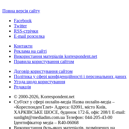
Повна версія сайту
Facebook
Twitter
RSS-стрічки
E-mail розсилка
Контакти
Реклама на сайті
Використання матеріалів korrespondent.net
Правила користування сайтом
Договір користування сайтом
Політика у сфері конфіденційності і персональних даних
Угода щодо користування
Редакція
© 2000-2026, Korrespondent.net
Суб'єкт у сфері онлайн-медіа Назва онлайн-медіа –
«КореспонденТ.net» Адреса: 02091, місто Київ,
ХАРКІВСЬКЕ ШОСЕ, будинок 172-Б, офіс 208/1 E-mail:
sunlight@mediadim.com.ua
Телефон: 044-205-43-00
Ідентифікатор медіа – R40-06068
Використання будь-яких матеріалів, розміщених на