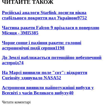
ЧИТАЙТЕ ТАКОЖ
Російські аналоги Starlink досягли вікна
стабільного покриття над Україною
9752
Частина ракети Falcon 9 врізалася в поверхню
Місяця - ЗМІ
5385
Чорне сонце і падіння ракети: головні
астрономічні події серпня
1198
До Землі наближається потенційно небезпечний
астероїд
74
На Марсі виявили поле "сот": відкриття
Curiosity здивувало NASA
52
Астрономи виявили найпотужніші вибухи у
Всесвіті з часів Великого вибуху
40
Читати коментарі