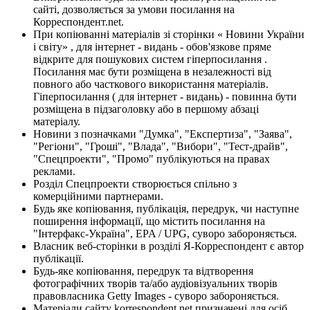
сайті, дозволяється за умови посилання на
Корреспондент.net.
При копіюванні матеріалів зі сторінки « Новини України
і світу» , для інтернет - видань - обов'язкове пряме
відкрите для пошукових систем гіперпосилання .
Посилання має бути розміщена в незалежності від
повного або часткового використання матеріалів.
Гіперпосилання ( для інтернет - видань) - повинна бути
розміщена в підзаголовку або в першому абзаці
матеріалу.
Новини з позначками "Думка", "Експертиза", "Заява",
"Регіони", "Гроші", "Влада", "Вибори", "Тест-драйв",
"Спецпроекти", "Промо" публікуються на правах
реклами.
Розділ Спецпроекти створюється спільно з
комерційними партнерами.
Будь яке копіювання, публікація, передрук, чи наступне
поширення інформації, що містить посилання на
"Інтерфакс-Україна", EPA / UPG, суворо забороняється.
Власник веб-сторінки в розділі Я-Корреспондент є автор
публікації.
Будь-яке копіювання, передрук та відтворення
фотографічних творів та/або аудіовізуальних творів
правовласника Getty Images - суворо забороняється.
Матеріали сайту korrespondent.net призначені для осіб