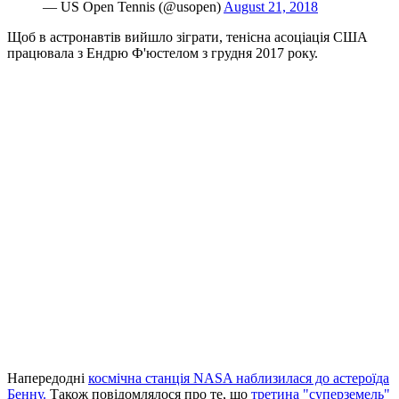
— US Open Tennis (@usopen)
August 21, 2018
Щоб в астронавтів вийшло зіграти, тенісна асоціація США
працювала з Ендрю Ф'юстелом з грудня 2017 року.
Напередодні
космічна станція NASA наблизилася до астероїда
Бенну.
Також повідомлялося про те, що
третина "суперземель"