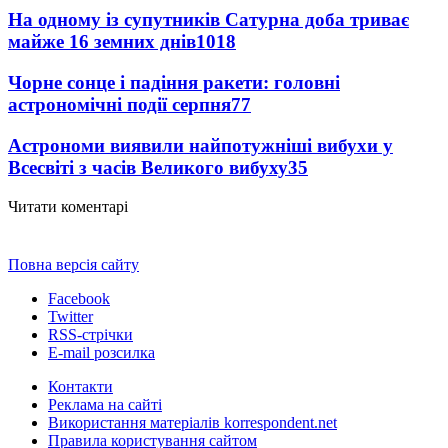
На одному із супутників Сатурна доба триває
майже 16 земних днів
1018
Чорне сонце і падіння ракети: головні
астрономічні події серпня
77
Астрономи виявили найпотужніші вибухи у
Всесвіті з часів Великого вибуху
35
Читати коментарі
Повна версія сайту
Facebook
Twitter
RSS-стрічки
E-mail розсилка
Контакти
Реклама на сайті
Використання матеріалів korrespondent.net
Правила користування сайтом