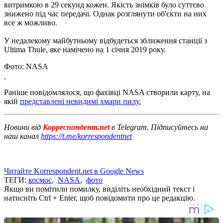
витримкою в 29 секунд кожен.
Якість знімків було суттєво
знижено під час передачі.
Однак розглянути об'єкти на них
все ж можливо.
У недалекому майбутньому відбудеться зближення станції з
Ultima Thule, яке намічено на 1 січня 2019 року.
Фото: NASA
Раніше повідомлялося, що фахівці NASA створили карту, на
якій
представлені невидимі хмари пилу.
Новини від
Корреспондент.net
в Telegram. Підписуйтесь на
наш канал
https://t.me/korrespondentnet
Читайте Korrespondent.net в Google News
ТЕГИ:
космос
,
NASA
,
фото
Якщо ви помітили помилку, виділіть необхідний текст і
натисніть Ctrl + Enter, щоб повідомити про це редакцію.