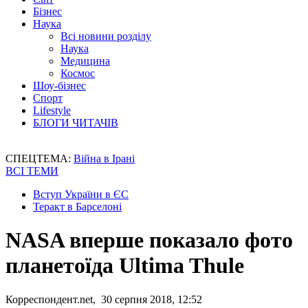
Бізнес
Наука
Всі новини розділу
Наука
Медицина
Космос
Шоу-бізнес
Спорт
Lifestyle
БЛОГИ ЧИТАЧІВ
СПЕЦТЕМА:
Війна в Ірані
ВСІ ТЕМИ
Вступ України в ЄС
Теракт в Барселоні
NASA вперше показало фото
планетоїда Ultima Thule
Корреспондент.net, 30 серпня 2018, 12:52