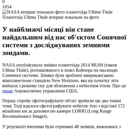
0
1054
Планетоїд Ultima Thule вперше показали на фото
У найближчі місяці він стане
найдальшим від нас об'єктом Сонячної
системи з досліджуваних земними
зондами.
NASA опублікувало знімки планетоїда 2014 MU69 (також
Ultima Thule), розташованого в поясі Койпера на околицях
Сонячної системи.
Знімки були зроблені американською
міжпланетною станцією New Horizons, яка на початку літа
вийшла з режиму сну для зближення з небесним тілом.
Про це
пише
Аерокосмічне управління США.
Першу спробу сфотографувати об'єкт зробили ще два тижні
тому.
Тоді вдалося сфотографувати небесне тіло з відстані 172
мільйони км за допомогою камери LORRI (Long Range
Reconnaissance Imager).
У результаті вченими були отримані 48 знімків, виконаних з