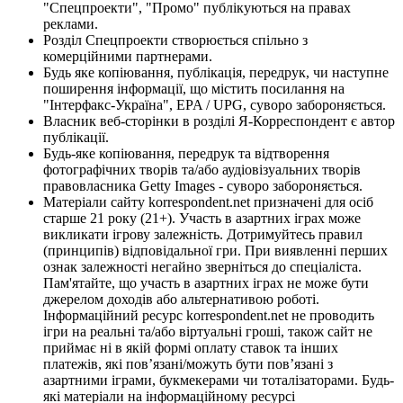
"Спецпроекти", "Промо" публікуються на правах
реклами.
Розділ Спецпроекти створюється спільно з
комерційними партнерами.
Будь яке копіювання, публікація, передрук, чи наступне
поширення інформації, що містить посилання на
"Інтерфакс-Україна", EPA / UPG, суворо забороняється.
Власник веб-сторінки в розділі Я-Корреспондент є автор
публікації.
Будь-яке копіювання, передрук та відтворення
фотографічних творів та/або аудіовізуальних творів
правовласника Getty Images - суворо забороняється.
Матеріали сайту korrespondent.net призначені для осіб
старше 21 року (21+). Участь в азартних іграх може
викликати ігрову залежність. Дотримуйтесь правил
(принципів) відповідальної гри. При виявленні перших
ознак залежності негайно зверніться до спеціаліста.
Пам'ятайте, що участь в азартних іграх не може бути
джерелом доходів або альтернативою роботі.
Інформаційний ресурс korrespondent.net не проводить
ігри на реальні та/або віртуальні гроші, також сайт не
приймає ні в якій формі оплату ставок та інших
платежів, які пов’язані/можуть бути пов’язані з
азартними іграми, букмекерами чи тоталізаторами. Будь-
які матеріали на інформаційному ресурсі