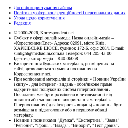
Договір користування сайтом
Політика у сфері конфіденційності і персональних даних
Угода щодо користування
Редакція
© 2000-2026, Korrespondent.net
Суб'єкт у сфері онлайн-медіа Назва онлайн-медіа –
«КореспонденТ.net» Адреса: 02091, місто Київ,
ХАРКІВСЬКЕ ШОСЕ, будинок 172-Б, офіс 208/1 E-mail:
sunlight@mediadim.com.ua
Телефон: 044-205-43-00
Ідентифікатор медіа – R40-06068
Використання будь-яких матеріалів, розміщених на
сайті, дозволяється за умови посилання на
Корреспондент.net.
При копіюванні матеріалів зі сторінки « Новини України
і світу» , для інтернет - видань - обов'язкове пряме
відкрите для пошукових систем гіперпосилання .
Посилання має бути розміщена в незалежності від
повного або часткового використання матеріалів.
Гіперпосилання ( для інтернет - видань) - повинна бути
розміщена в підзаголовку або в першому абзаці
матеріалу.
Новини з позначками "Думка", "Експертиза", "Заява",
"Регіони", "Гроші", "Влада", "Вибори", "Тест-драйв",