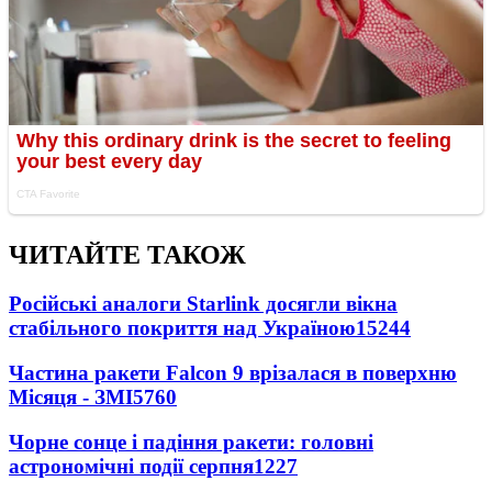
ЧИТАЙТЕ ТАКОЖ
Російські аналоги Starlink досягли вікна
стабільного покриття над Україною
15244
Частина ракети Falcon 9 врізалася в поверхню
Місяця - ЗМІ
5760
Чорне сонце і падіння ракети: головні
астрономічні події серпня
1227