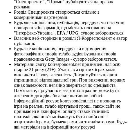
"Спецпроекти", "Промо" публікуються на правах
реклами.
Розділ Спецпроекти створюється спільно з
комерційними партнерами.
Будь яке копіювання, публікація, передрук, чи наступне
поширення інформації, що містить посилання на
"Інтерфакс-Україна", EPA / UPG, суворо забороняється.
Власник веб-сторінки в розділі Я-Корреспондент є автор
публікації.
Будь-яке копіювання, передрук та відтворення
фотографічних творів та/або аудіовізуальних творів
правовласника Getty Images - суворо забороняється.
Матеріали сайту korrespondent.net призначені для осіб
старше 21 року (21+). Участь в азартних іграх може
викликати ігрову залежність. Дотримуйтесь правил
(принципів) відповідальної гри. При виявленні перших
ознак залежності негайно зверніться до спеціаліста.
Пам'ятайте, що участь в азартних іграх не може бути
джерелом доходів або альтернативою роботі.
Інформаційний ресурс korrespondent.net не проводить
ігри на реальні та/або віртуальні гроші, також сайт не
приймає ні в якій формі оплату ставок та інших
платежів, які пов’язані/можуть бути пов’язані з
азартними іграми, букмекерами чи тоталізаторами. Будь-
які матеріали на інформаційному ресурсі