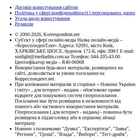
Договір користування сайтом
Політика у сфері конфіденційності і персональних даних
Угода щодо користування
Редакція
© 2000-2026, Korrespondent.net
Суб'єкт у сфері онлайн-медіа Назва онлайн-медіа –
«КореспонденТ.net» Адреса: 02091, місто Київ,
ХАРКІВСЬКЕ ШОСЕ, будинок 172-Б, офіс 208/1 E-mail:
sunlight@mediadim.com.ua
Телефон: 044-205-43-00
Ідентифікатор медіа – R40-06068
Використання будь-яких матеріалів, розміщених на
сайті, дозволяється за умови посилання на
Корреспондент.net.
При копіюванні матеріалів зі сторінки « Новини України
і світу» , для інтернет - видань - обов'язкове пряме
відкрите для пошукових систем гіперпосилання .
Посилання має бути розміщена в незалежності від
повного або часткового використання матеріалів.
Гіперпосилання ( для інтернет - видань) - повинна бути
розміщена в підзаголовку або в першому абзаці
матеріалу.
Новини з позначками "Думка", "Експертиза", "Заява",
"Регіони", "Гроші", "Влада", "Вибори", "Тест-драйв",