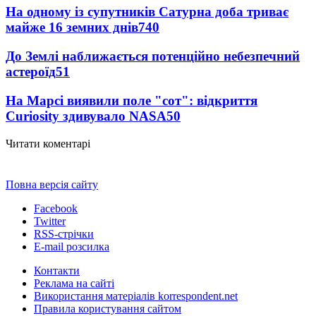
На одному із супутників Сатурна доба триває
майже 16 земних днів
740
До Землі наближається потенційно небезпечний
астероїд
51
На Марсі виявили поле "сот": відкриття
Curiosity здивувало NASA
50
Читати коментарі
Повна версія сайту
Facebook
Twitter
RSS-стрічки
E-mail розсилка
Контакти
Реклама на сайті
Використання матеріалів korrespondent.net
Правила користування сайтом