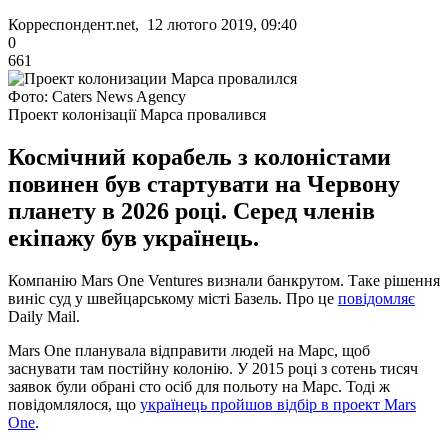
Корреспондент.net, 12 лютого 2019, 09:40
0
661
Фото: Caters News Agency
Проект колонізації Марса провалився
Космічний корабель з колоністами
повинен був стартувати на Червону
планету в 2026 році. Серед членів
екіпажу був українець.
Компанію Mars One Ventures визнали банкрутом. Таке рішення
виніс суд у швейцарському місті Базель. Про це
повідомляє
Daily Mail.
Mars One планувала відправити людей на Марс, щоб
заснувати там постійну колонію. У 2015 році з сотень тисяч
заявок були обрані сто осіб для польоту на Марс. Тоді ж
повідомлялося, що
українець пройшов відбір в проект Mars
One
.