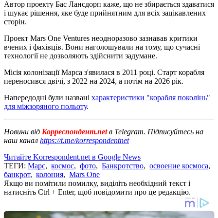
Автор проекту Бас Лансдорп каже, що не збирається здаватися
і шукає рішення, яке буде прийнятним для всіх зацікавлених
сторін.
Проект Mars One Ventures неодноразово зазнавав критики
вчених і фахівців. Вони наголошували на тому, що сучасні
технології не дозволяють здійснити задумане.
Місія колонізації Марса з'явилася в 2011 році. Старт корабля
переносився двічі, з 2022 на 2024, а потім на 2026 рік.
Напередодні були названі
характеристики "корабля поколінь"
для міжзоряного польоту
.
Новини від
Корреспондент.net
в Telegram. Підписуйтесь на
наш канал
https://t.me/korrespondentnet
Читайте Korrespondent.net в Google News
ТЕГИ:
Марс
,
космос
,
фото
,
Банкротство
,
освоение космоса
,
банкрот
,
колония
,
Mars One
Якщо ви помітили помилку, виділіть необхідний текст і
натисніть Ctrl + Enter, щоб повідомити про це редакцію.