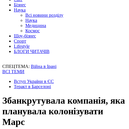
Бізнес
Наука
Всі новини розділу
Наука
Медицина
Космос
Шоу-бізнес
Спорт
Lifestyle
БЛОГИ ЧИТАЧІВ
СПЕЦТЕМА:
Війна в Ірані
ВСІ ТЕМИ
Вступ України в ЄС
Теракт в Барселоні
Збанкрутувала компанія, яка
планувала колонізувати
Марс