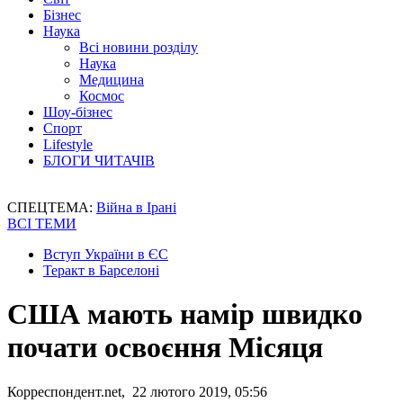
Бізнес
Наука
Всі новини розділу
Наука
Медицина
Космос
Шоу-бізнес
Спорт
Lifestyle
БЛОГИ ЧИТАЧІВ
СПЕЦТЕМА:
Війна в Ірані
ВСІ ТЕМИ
Вступ України в ЄС
Теракт в Барселоні
США мають намір швидко
почати освоєння Місяця
Корреспондент.net, 22 лютого 2019, 05:56