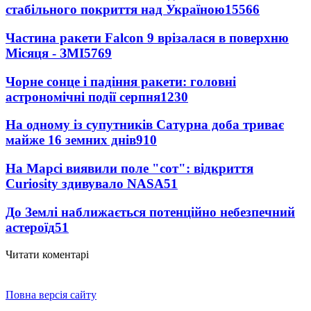
стабільного покриття над Україною
15566
Частина ракети Falcon 9 врізалася в поверхню
Місяця - ЗМІ
5769
Чорне сонце і падіння ракети: головні
астрономічні події серпня
1230
На одному із супутників Сатурна доба триває
майже 16 земних днів
910
На Марсі виявили поле "сот": відкриття
Curiosity здивувало NASA
51
До Землі наближається потенційно небезпечний
астероїд
51
Читати коментарі
Повна версія сайту