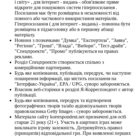
і світу» , для інтернет - видань - обов'язкове пряме
відкрите для пошукових систем гіперпосилання .
Посилання має бути розміщена в незалежності від
повного або часткового використання матеріалів.
Гіперпосилання ( для інтернет - видань) - повинна бути
розміщена в підзаголовку або в першому абзаці
матеріалу.
Новини з позначками "Думка", "Експертиза", "Заява",
"Регіони", "Гроші", "Влада", "Вибори", "Тест-драйв",
"Спецпроекти", "Промо" публікуються на правах
реклами.
Розділ Спецпроекти створюється спільно з
комерційними партнерами.
Будь яке копіювання, публікація, передрук, чи наступне
поширення інформації, що містить посилання на
"Інтерфакс-Україна", EPA / UPG, суворо забороняється.
Власник веб-сторінки в розділі Я-Корреспондент є автор
публікації.
Будь-яке копіювання, передрук та відтворення
фотографічних творів та/або аудіовізуальних творів
правовласника Getty Images - суворо забороняється.
Матеріали сайту korrespondent.net призначені для осіб
старше 21 року (21+). Участь в азартних іграх може
викликати ігрову залежність. Дотримуйтесь правил
(принципів) відповідальної гри. При виявленні перших