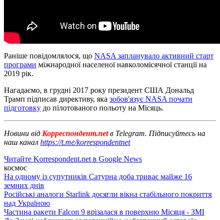
Раніше повідомлялося, що
NASA запланувало активний старт
програми
міжнародної населеної навколомісячної станції на
2019 рік.
Нагадаємо, в грудні 2017 року президент США Дональд
Трамп підписав директиву, яка
зобов'язує NASA почати
підготовку
до пілотованого польоту на Місяць.
Новини від
Корреспондент.net
в Telegram. Підписуйтесь на
наш канал
https://t.me/korrespondentnet
Читайте Korrespondent.net в Google News
космос
На одному із супутників Сатурна доба триває майже 16
земних днів
Російські аналоги Starlink досягли вікна стабільного покриття
над Україною
Частина ракети Falcon 9 врізалася в поверхню Місяця - ЗМІ