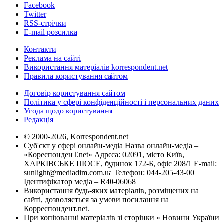
Facebook
Twitter
RSS-стрічки
E-mail розсилка
Контакти
Реклама на сайті
Використання матеріалів korrespondent.net
Правила користування сайтом
Договір користування сайтом
Політика у сфері конфіденційності і персональних даних
Угода щодо користування
Редакція
© 2000-2026, Korrespondent.net
Суб'єкт у сфері онлайн-медіа Назва онлайн-медіа –
«КореспонденТ.net» Адреса: 02091, місто Київ,
ХАРКІВСЬКЕ ШОСЕ, будинок 172-Б, офіс 208/1 E-mail:
sunlight@mediadim.com.ua
Телефон: 044-205-43-00
Ідентифікатор медіа – R40-06068
Використання будь-яких матеріалів, розміщених на
сайті, дозволяється за умови посилання на
Корреспондент.net.
При копіюванні матеріалів зі сторінки « Новини України