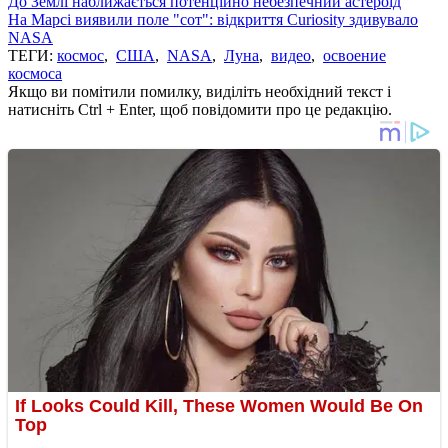
До Землі наближається потенційно небезпечний астероїд
На Марсі виявили поле "сот": відкриття Curiosity здивувало
NASA
ТЕГИ:
космос
,
США
,
NASA
,
Луна
,
видео
,
освоение
космоса
Якщо ви помітили помилку, виділіть необхідний текст і
натисніть Ctrl + Enter, щоб повідомити про це редакцію.