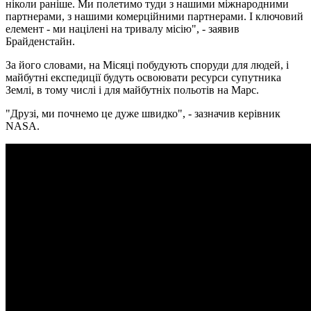
ніколи раніше. Ми полетимо туди з нашими міжнародними
партнерами, з нашими комерційними партнерами. І ключовий
елемент - ми націлені на тривалу місію", - заявив
Брайденстайн.
За його словами, на Місяці побудують споруди для людей, і
майбутні експедиції будуть освоювати ресурси супутника
Землі, в тому числі і для майбутніх польотів на Марс.
"Друзі, ми почнемо це дуже швидко", - зазначив керівник
NASA.