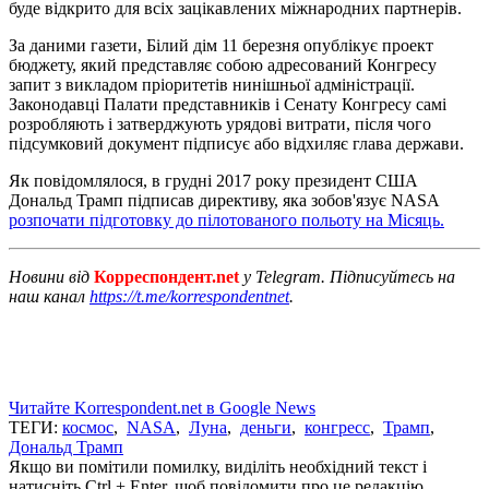
буде відкрито для всіх зацікавлених міжнародних партнерів.
За даними газети, Білий дім 11 березня опублікує проект
бюджету, який представляє собою адресований Конгресу
запит з викладом пріоритетів нинішньої адміністрації.
Законодавці Палати представників і Сенату Конгресу самі
розробляють і затверджують урядові витрати, після чого
підсумковий документ підписує або відхиляє глава держави.
Як повідомлялося, в грудні 2017 року президент США
Дональд Трамп підписав директиву, яка зобов'язує NASA
розпочати підготовку до пілотованого польоту на Місяць.
Новини від
Корреспондент.net
у Telegram. Підписуйтесь на
наш канал
https://t.me/korrespondentnet
.
Читайте Korrespondent.net в Google News
ТЕГИ:
космос
,
NASA
,
Луна
,
деньги
,
конгресс
,
Трамп
,
Дональд Трамп
Якщо ви помітили помилку, виділіть необхідний текст і
натисніть Ctrl + Enter, щоб повідомити про це редакцію.