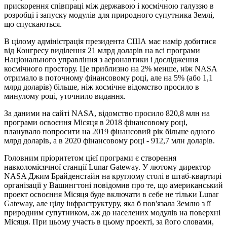
прискорення співпраці між державою і космічною галуззю в
розробці і запуску модулів для природного супутника Землі,
що спускаються.
В цілому адміністрація президента США має намір добитися
від Конгресу виділення 21 млрд доларів на всі програми
Національного управління з аеронавтики і дослідження
космічного простору. Це приблизно на 2% менше, ніж NASA
отримало в поточному фінансовому році, але на 5% (або 1,1
млрд доларів) більше, ніж космічне відомство просило в
минулому році, уточнило видання.
За даними на сайті NASA, відомство просило 820,8 млн на
програми освоєння Місяця в 2018 фінансовому році,
планувало попросити на 2019 фінансовий рік більше одного
млрд доларів, а в 2020 фінансовому році - 912,7 млн ​​доларів.
Головним пріоритетом цієї програми є створення
навколомісячної станції Lunar Gateway. У лютому директор
NASA Джим Брайденстайн на круглому столі в штаб-квартирі
організації у Вашингтоні повідомив про те, що американський
проект освоєння Місяця буде включати в себе не тільки Lunar
Gateway, але цілу інфраструктуру, яка б пов'язала Землю з її
природним супутником, аж до населених модулів на поверхні
Місяця. При цьому участь в цьому проекті, за його словами,