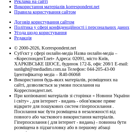
Реклама на сайті
Використання матеріалів korrespondent.net
Правила користування сайтом
Договір користування сайтом
Політика у сфері конфіденційності і персональних даних
Угода щодо користування
Редакція
© 2000-2026, Korrespondent.net
Суб'єкт у сфері онлайн-медіа Назва онлайн-медіа –
«КореспонденТ.net» Адреса: 02091, місто Київ,
ХАРКІВСЬКЕ ШОСЕ, будинок 172-Б, офіс 208/1 E-mail:
sunlight@mediadim.com.ua
Телефон: 044-205-43-00
Ідентифікатор медіа – R40-06068
Використання будь-яких матеріалів, розміщених на
сайті, дозволяється за умови посилання на
Корреспондент.net.
При копіюванні матеріалів зі сторінки « Новини України
і світу» , для інтернет - видань - обов'язкове пряме
відкрите для пошукових систем гіперпосилання .
Посилання має бути розміщена в незалежності від
повного або часткового використання матеріалів.
Гіперпосилання ( для інтернет - видань) - повинна бути
розміщена в підзаголовку або в першому абзаці