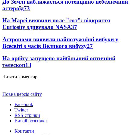
До Землі наближається потенційно небезпечний
астероїд
73
На Марсі виявили поле "сот": відкриття
Curiosity здивувало NASA
37
Астрономи виявили найпотужніші вибухи у
Всесвіті з часів Великого вибуху
27
На орбіту запущено найбільший оптичний
телескоп
13
Читати коментарі
Повна версія сайту
Facebook
Twitter
RSS-стрічки
E-mail розсилка
Контакти