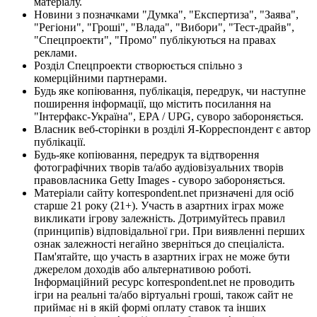
матеріалу.
Новини з позначками "Думка", "Експертиза", "Заява",
"Регіони", "Гроші", "Влада", "Вибори", "Тест-драйв",
"Спецпроекти", "Промо" публікуються на правах
реклами.
Розділ Спецпроекти створюється спільно з
комерційними партнерами.
Будь яке копіювання, публікація, передрук, чи наступне
поширення інформації, що містить посилання на
"Інтерфакс-Україна", EPA / UPG, суворо забороняється.
Власник веб-сторінки в розділі Я-Корреспондент є автор
публікації.
Будь-яке копіювання, передрук та відтворення
фотографічних творів та/або аудіовізуальних творів
правовласника Getty Images - суворо забороняється.
Матеріали сайту korrespondent.net призначені для осіб
старше 21 року (21+). Участь в азартних іграх може
викликати ігрову залежність. Дотримуйтесь правил
(принципів) відповідальної гри. При виявленні перших
ознак залежності негайно зверніться до спеціаліста.
Пам'ятайте, що участь в азартних іграх не може бути
джерелом доходів або альтернативою роботі.
Інформаційний ресурс korrespondent.net не проводить
ігри на реальні та/або віртуальні гроші, також сайт не
приймає ні в якій формі оплату ставок та інших