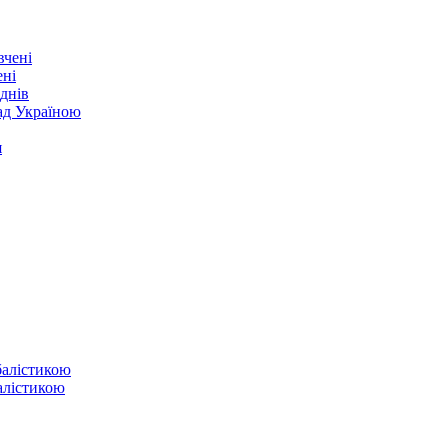
ені
днів
над Україною
я
балістикою