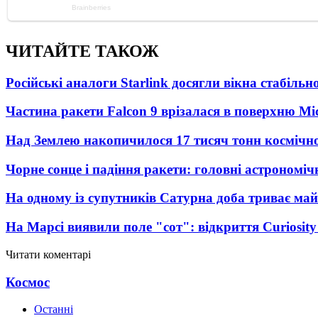
ЧИТАЙТЕ ТАКОЖ
Російські аналоги Starlink досягли вікна стабіль
Частина ракети Falcon 9 врізалася в поверхню Мі
Над Землею накопичилося 17 тисяч тонн космічног
Чорне сонце і падіння ракети: головні астрономічн
На одному із супутників Сатурна доба триває май
На Марсі виявили поле "сот": відкриття Curiosi
Читати коментарі
Космос
Останні