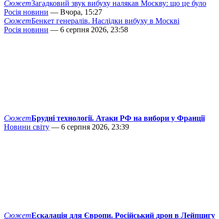
Сюжет
Загадковий звук вибуху налякав Москву: що це було
Росія новини
— Вчора, 15:27
Сюжет
Бенкет генералів. Наслідки вибуху в Москві
Росія новини
— 6 серпня 2026, 23:58
Сюжет
Брудні технології. Атаки РФ на вибори у Франції
Новини світу
— 6 серпня 2026, 23:39
Сюжет
Ескалація для Європи. Російський дрон в Лейпцигу