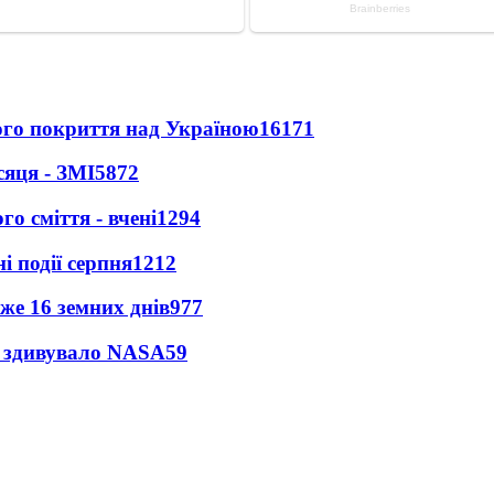
ного покриття над Україною
16171
сяця - ЗМІ
5872
о сміття - вчені
1294
і події серпня
1212
же 16 земних днів
977
ty здивувало NASA
59