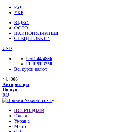
РУС
УКР
ВІДЕО
ФОТО
НАЙПОПУЛЯРНІШІ
СПЕЦПРОЕКТИ
USD
USD
44.4886
EUR
51.3350
Всі курси валют
44.4886
Авторизація
Пошук
RU
ВСІ РОЗДІЛИ
Головна
Україна
Місто
Світ