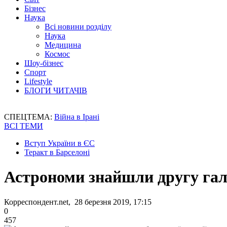
Бізнес
Наука
Всі новини розділу
Наука
Медицина
Космос
Шоу-бізнес
Спорт
Lifestyle
БЛОГИ ЧИТАЧІВ
СПЕЦТЕМА:
Війна в Ірані
ВСІ ТЕМИ
Вступ України в ЄС
Теракт в Барселоні
Астрономи знайшли другу гала
Корреспондент.net, 28 березня 2019, 17:15
0
457