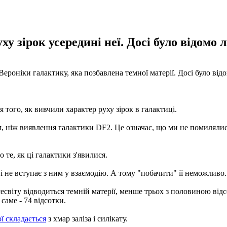
ху зірок усередині неї. Досі було відомо
ероніки галактику, яка позбавлена ​​темної матерії. Досі було в
 того, як вивчили характер руху зірок в галактиці.
м, ніж виявлення галактики DF2. Це означає, що ми не помилялис
 те, як ці галактики з'явилися.
 не вступає з ним у взаємодію. А тому "побачити" її неможливо.
сесвіту відводиться темній матерії, менше трьох з половиною відс
 саме - 74 відсотки.
ї складається
з хмар заліза і силікату.