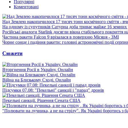
Популярні
Коментовані
Над Землею накопичилося 17 тисяч тонн космічного сміття - вч
На одному із супутників Сатурна доба триває майже 16 земних 
Російські аналоги Starlink досягли вікна стабільного покриття 
Частина ракети Falcon 9 врізалася в поверхню Місяця - ЗМІ
Чорне сонце і падіння ракети: головні астрономічні події серпн
Сюжети
Вторгнення Росії в Україну. Онлайн
Війна на Близькому Сході. Онлайн
Підсумки 07.08: "Пекельні" санкції і "парад" дронів
Пекельні санкції. Рішення Сената США
"Полювати на лучника, а не на стрілу". Як Україні боротись з 