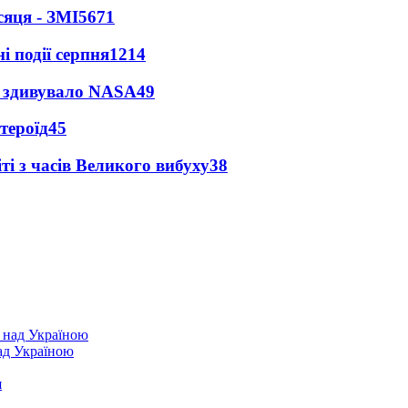
сяця - ЗМІ
5671
і події серпня
1214
ty здивувало NASA
49
тероїд
45
і з часів Великого вибуху
38
над Україною
я