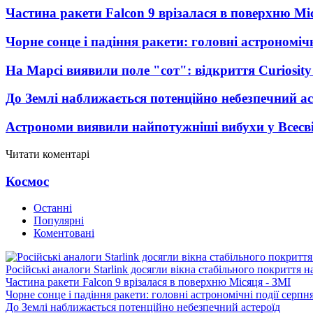
Частина ракети Falcon 9 врізалася в поверхню Мі
Чорне сонце і падіння ракети: головні астрономічн
На Марсі виявили поле "сот": відкриття Curiosi
До Землі наближається потенційно небезпечний ас
Астрономи виявили найпотужніші вибухи у Всесвіт
Читати коментарі
Космос
Останні
Популярні
Коментовані
Російські аналоги Starlink досягли вікна стабільного покриття 
Частина ракети Falcon 9 врізалася в поверхню Місяця - ЗМІ
Чорне сонце і падіння ракети: головні астрономічні події серпн
До Землі наближається потенційно небезпечний астероїд