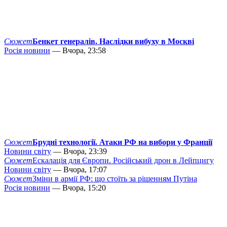
Сюжет
Бенкет генералів. Наслідки вибуху в Москві
Росія новини
— Вчора, 23:58
Сюжет
Брудні технології. Атаки РФ на вибори у Франції
Новини світу
— Вчора, 23:39
Сюжет
Ескалація для Європи. Російський дрон в Лейпцигу
Новини світу
— Вчора, 17:07
Сюжет
Зміни в армії РФ: що стоїть за рішенням Путіна
Росія новини
— Вчора, 15:20