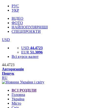
РУС
УКР
ВІДЕО
ФОТО
НАЙПОПУЛЯРНІШІ
СПЕЦПРОЕКТИ
USD
USD
44.4723
EUR
51.3096
Всі курси валют
44.4723
Авторизація
Пошук
RU
ВСІ РОЗДІЛИ
Головна
Україна
Місто
Світ