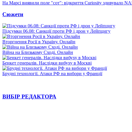
На Марсі виявили поле "сот": відкриття Curiosity здивувало N
Сюжети
Підсумки 06.08: Санкції проти РФ і дрон у Лейпцигу
Вторгнення Росії в Україну. Онлайн
Війна на Близькому Сході. Онлайн
Бенкет генералів. Наслідки вибуху в Москві
Брудні технології. Атаки РФ на вибори у Франції
ВИБІР РЕДАКТОРА