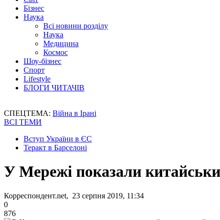
Бізнес
Наука
Всі новини розділу
Наука
Медицина
Космос
Шоу-бізнес
Спорт
Lifestyle
БЛОГИ ЧИТАЧІВ
СПЕЦТЕМА:
Війна в Ірані
ВСІ ТЕМИ
Вступ України в ЄС
Теракт в Барселоні
У Мережі показали китайськи
Корреспондент.net, 23 серпня 2019, 11:34
0
876