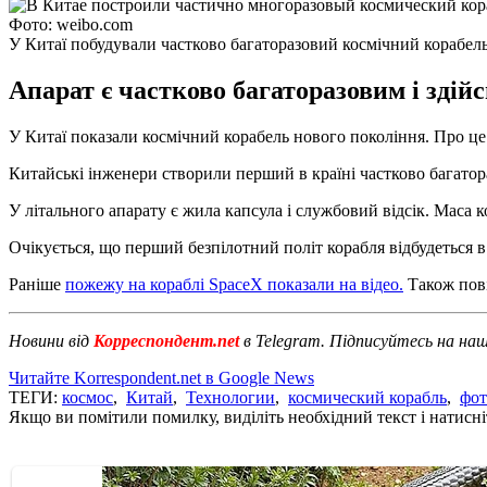
Фото: weibo.com
У Китаї побудували частково багаторазовий космічний корабел
Апарат є частково багаторазовим і здійс
У Китаї показали космічний корабель нового покоління. Про ц
Китайські інженери створили перший в країні частково багатора
У літального апарату є жила капсула і службовий відсік. Маса 
Очікується, що перший безпілотний політ корабля відбудеться в 
Раніше
пожежу на кораблі SpaceX показали на відео.
Також пов
Новини від
Корреспондент.net
в Telegram. Підписуйтесь на на
Читайте Korrespondent.net в Google News
ТЕГИ:
космос
,
Китай
,
Технологии
,
космический корабль
,
фот
Якщо ви помітили помилку, виділіть необхідний текст і натисніт