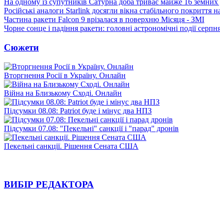
На одному із супутників Сатурна доба триває майже 16 земних 
Російські аналоги Starlink досягли вікна стабільного покриття 
Частина ракети Falcon 9 врізалася в поверхню Місяця - ЗМІ
Чорне сонце і падіння ракети: головні астрономічні події серпн
Сюжети
Вторгнення Росії в Україну. Онлайн
Війна на Близькому Сході. Онлайн
Підсумки 08.08: Patriot буде і мінус два НПЗ
Підсумки 07.08: "Пекельні" санкції і "парад" дронів
Пекельні санкції. Рішення Сената США
ВИБІР РЕДАКТОРА