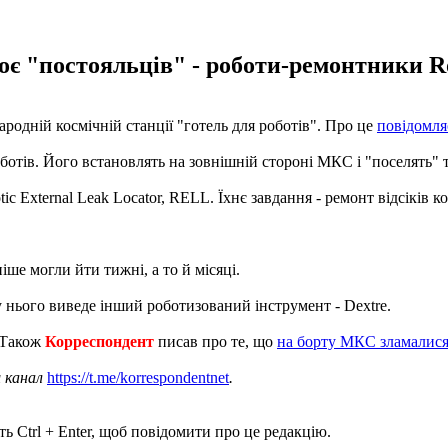
є "постояльців" - роботи-ремонтники Ro
одній космічній станції "готель для роботів". Про це
повідомля
роботів. Його встановлять на зовнішній стороні МКС і "поселять"
c External Leak Locator, RELL. Їхнє завдання - ремонт відсіків к
ше могли йти тижні, а то й місяці.
у нього виведе інший роботизований інструмент - Dextre.
 Також
Корреспондент
писав про те, що
на борту МКС зламалися 
ш канал
https://t.me/korrespondentnet
.
ь Ctrl + Enter, щоб повідомити про це редакцію.