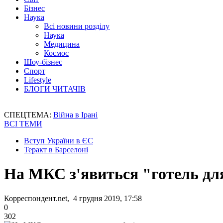
Бізнес
Наука
Всі новини розділу
Наука
Медицина
Космос
Шоу-бізнес
Спорт
Lifestyle
БЛОГИ ЧИТАЧІВ
СПЕЦТЕМА:
Війна в Ірані
ВСІ ТЕМИ
Вступ України в ЄС
Теракт в Барселоні
На МКС з'явиться "готель дл
Корреспондент.net, 4 грудня 2019, 17:58
0
302