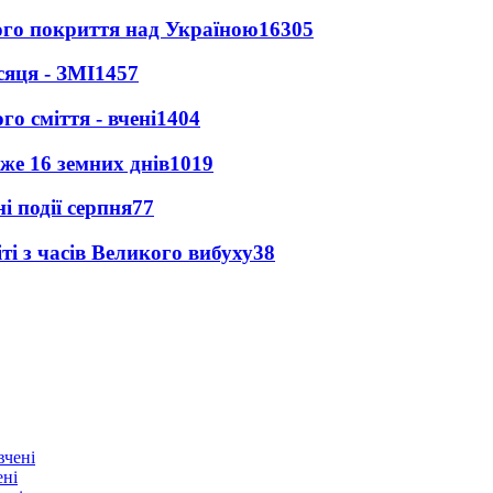
ного покриття над Україною
16305
сяця - ЗМІ
1457
о сміття - вчені
1404
же 16 земних днів
1019
і події серпня
77
і з часів Великого вибуху
38
ені