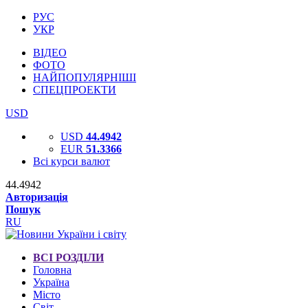
РУС
УКР
ВІДЕО
ФОТО
НАЙПОПУЛЯРНІШІ
СПЕЦПРОЕКТИ
USD
USD
44.4942
EUR
51.3366
Всі курси валют
44.4942
Авторизація
Пошук
RU
ВСІ РОЗДІЛИ
Головна
Україна
Місто
Світ