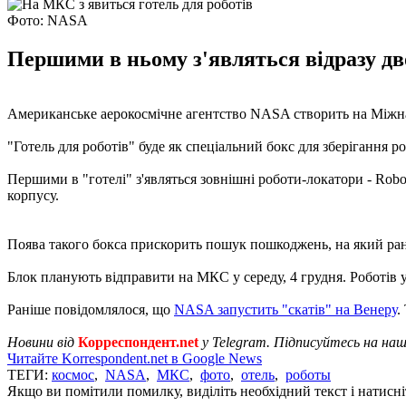
Фото: NASA
Першими в ньому з'являться відразу дво
Американське аерокосмічне агентство NASA створить на Міжнар
"Готель для роботів" буде як спеціальний бокс для зберігання 
Першими в "готелі" з'являться зовнішні роботи-локатори - Roboti
корпусу.
Поява такого бокса прискорить пошук пошкоджень, на який рані
Блок планують відправити на МКС у середу, 4 грудня. Роботів 
Раніше повідомлялося, що
NASA запустить "скатів" на Венеру
.
Новини від
Корреспондент.net
у Telegram. Підписуйтесь на на
Читайте Korrespondent.net в Google News
ТЕГИ:
космос
,
NASA
,
МКС
,
фото
,
отель
,
роботы
Якщо ви помітили помилку, виділіть необхідний текст і натисніт