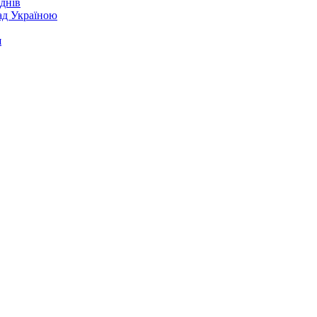
днів
над Україною
я