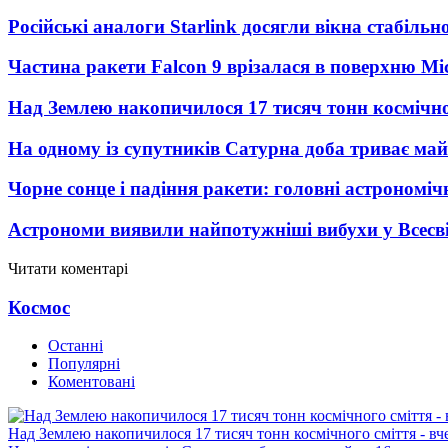
Російські аналоги Starlink досягли вікна стабіль
Частина ракети Falcon 9 врізалася в поверхню Мі
Над Землею накопичилося 17 тисяч тонн космічног
На одному із супутників Сатурна доба триває май
Чорне сонце і падіння ракети: головні астрономічн
Астрономи виявили найпотужніші вибухи у Всесвіт
Читати коментарі
Космос
Останні
Популярні
Коментовані
Над Землею накопичилося 17 тисяч тонн космічного сміття - вч