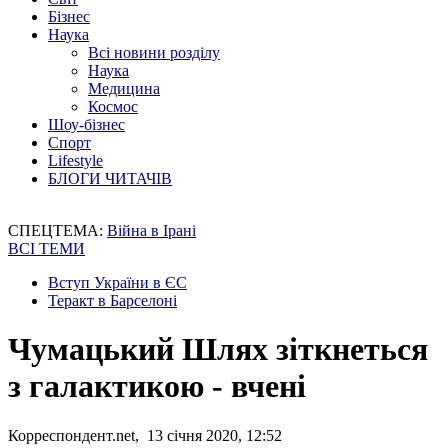
Бізнес
Наука
Всі новини розділу
Наука
Медицина
Космос
Шоу-бізнес
Спорт
Lifestyle
БЛОГИ ЧИТАЧІВ
СПЕЦТЕМА:
Війна в Ірані
ВСІ ТЕМИ
Вступ України в ЄС
Теракт в Барселоні
Чумацький Шлях зіткнеться
з галактикою - вчені
Корреспондент.net, 13 січня 2020, 12:52