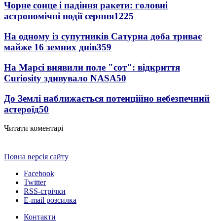
Чорне сонце і падіння ракети: головні
астрономічні події серпня
1225
На одному із супутників Сатурна доба триває
майже 16 земних днів
359
На Марсі виявили поле "сот": відкриття
Curiosity здивувало NASA
50
До Землі наближається потенційно небезпечний
астероїд
50
Читати коментарі
Повна версія сайту
Facebook
Twitter
RSS-стрічки
E-mail розсилка
Контакти