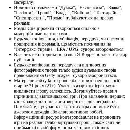
матеріалу.
Новини з позначками "Думка", "Експертиза", "Заява",
"Регіони", "Гроші", "Влада", "Вибори", "Тест-драйв",
"Спецпроекти", "Промо" публікуються на правах
реклами.
Розділ Спецпроекти створюється спільно з
комерційними партнерами.
Будь яке копіювання, публікація, передрук, чи наступне
поширення інформації, що містить посилання на
"Інтерфакс-Україна", EPA / UPG, суворо забороняється.
Власник веб-сторінки в розділі Я-Корреспондент є автор
публікації.
Будь-яке копіювання, передрук та відтворення
фотографічних творів та/або аудіовізуальних творів
правовласника Getty Images - суворо забороняється.
Матеріали сайту korrespondent.net призначені для осіб
старше 21 року (21+). Участь в азартних іграх може
викликати ігрову залежність. Дотримуйтесь правил
(принципів) відповідальної гри. При виявленні перших
ознак залежності негайно зверніться до спеціаліста.
Пам'ятайте, що участь в азартних іграх не може бути
джерелом доходів або альтернативою роботі.
Інформаційний ресурс korrespondent.net не проводить
ігри на реальні та/або віртуальні гроші, також сайт не
приймає ні в якій формі оплату ставок та інших