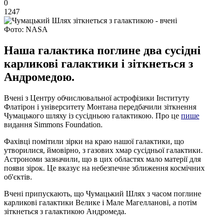
0
1247
Фото: NASA
Наша галактика поглине два сусідні
карликові галактики і зіткнеться з
Андромедою.
Вчені з Центру обчислювальної астрофізики Інституту
Флатірон і університету Монтана передбачили зіткнення
Чумацького шляху із сусідньою галактикою. Про це
пише
видання Simmons Foundation.
Фахівці помітили зірки на краю нашої галактики, що
утворилися, ймовірно, з газових хмар сусідньої галактики.
Астрономи зазначили, що в цих областях мало матерії для
появи зірок. Це вказує на небезпечне зближення космічних
об'єктів.
Вчені припускають, що Чумацький Шлях з часом поглине
карликові галактики Велике і Мале Магелланові, а потім
зіткнеться з галактикою Андромеда.