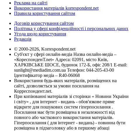
Реклама на сайті
Використання матеріалів korrespondent.net
Правила користування сайтом
Договір користування сайтом
Політика у сфері конфіденційності і персональних даних
Угода щодо користування
Редакція
© 2000-2026, Korrespondent.net
Суб'єкт у сфері онлайн-медіа Назва онлайн-медіа –
«КореспонденТ.net» Адреса: 02091, місто Київ,
ХАРКІВСЬКЕ ШОСЕ, будинок 172-Б, офіс 208/1 E-mail:
sunlight@mediadim.com.ua
Телефон: 044-205-43-00
Ідентифікатор медіа – R40-06068
Використання будь-яких матеріалів, розміщених на
сайті, дозволяється за умови посилання на
Корреспондент.net.
При копіюванні матеріалів зі сторінки « Новини України
і світу» , для інтернет - видань - обов'язкове пряме
відкрите для пошукових систем гіперпосилання .
Посилання має бути розміщена в незалежності від
повного або часткового використання матеріалів.
Гіперпосилання ( для інтернет - видань) - повинна бути
розміщена в підзаголовку або в першому абзаці