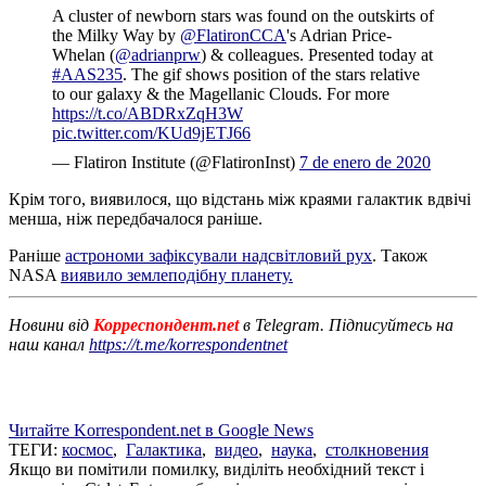
A cluster of newborn stars was found on the outskirts of
the Milky Way by
@FlatironCCA
's Adrian Price-
Whelan (
@adrianprw
) & colleagues. Presented today at
#AAS235
. The gif shows position of the stars relative
to our galaxy & the Magellanic Clouds. For more
https://t.co/ABDRxZqH3W
pic.twitter.com/KUd9jETJ66
— Flatiron Institute (@FlatironInst)
7 de enero de 2020
Крім того, виявилося, що відстань між краями галактик вдвічі
менша, ніж передбачалося раніше.
Раніше
астрономи зафіксували надсвітловий рух
. Також
NASA
виявило землеподібну планету.
Новини від
Корреспондент.net
в Telegram. Підписуйтесь на
наш канал
https://t.me/korrespondentnet
Читайте Korrespondent.net в Google News
ТЕГИ:
космос
,
Галактика
,
видео
,
наука
,
столкновения
Якщо ви помітили помилку, виділіть необхідний текст і