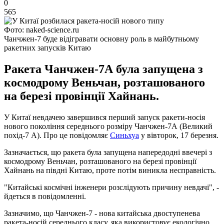
0
565
Фото: naked-science.ru
Чанчжен-7 буде відігравати основну роль в майбутньому
ракетних запусків Китаю
Ракета Чанчжен-7А була запущена з
космодрому Веньчан, розташованого
на березі провінції Хайнань.
У Китаї невдачею завершився перший запуск ракети-носія
нового покоління середнього розміру Чанчжен-7А (Великий
похід-7 А). Про це повідомляє
Синьхуа
у вівторок, 17 березня.
Зазначається, що ракета була запущена напередодні ввечері з
космодрому Веньчан, розташованого на березі провінції
Хайнань на півдні Китаю, проте потім виникла несправність.
"Китайські космічні інженери розслідують причину невдачі", -
йдеться в повідомленні.
Зазначимо, що Чанчжен-7 - нова китайська двоступенева
ракета-носій середнього класу, яка використовує екологічно