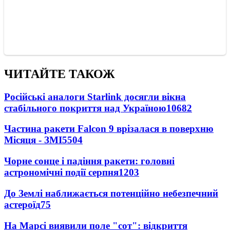
ЧИТАЙТЕ ТАКОЖ
Російські аналоги Starlink досягли вікна
стабільного покриття над Україною
10682
Частина ракети Falcon 9 врізалася в поверхню
Місяця - ЗМІ
5504
Чорне сонце і падіння ракети: головні
астрономічні події серпня
1203
До Землі наближається потенційно небезпечний
астероїд
75
На Марсі виявили поле "сот": відкриття