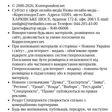
© 2000-2026, Korrespondent.net
Суб'єкт у сфері онлайн-медіа Назва онлайн-медіа –
«КореспонденТ.net» Адреса: 02091, місто Київ,
ХАРКІВСЬКЕ ШОСЕ, будинок 172-Б, офіс 208/1 E-mail:
sunlight@mediadim.com.ua
Телефон: 044-205-43-00
Ідентифікатор медіа – R40-06068
Використання будь-яких матеріалів, розміщених на
сайті, дозволяється за умови посилання на
Корреспондент.net.
При копіюванні матеріалів зі сторінки « Новини України
і світу» , для інтернет - видань - обов'язкове пряме
відкрите для пошукових систем гіперпосилання .
Посилання має бути розміщена в незалежності від
повного або часткового використання матеріалів.
Гіперпосилання ( для інтернет - видань) - повинна бути
розміщена в підзаголовку або в першому абзаці
матеріалу.
Новини з позначками "Думка", "Експертиза", "Заява",
"Регіони", "Гроші", "Влада", "Вибори", "Тест-драйв",
"Спецпроекти", "Промо" публікуються на правах
реклами.
Розділ Спецпроекти створюється спільно з
комерційними партнерами.
Будь яке копіювання, публікація, передрук, чи наступне