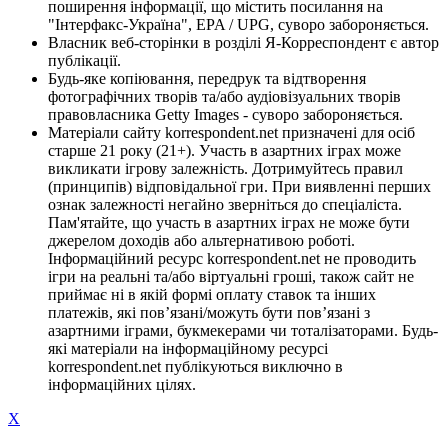
поширення інформації, що містить посилання на
"Інтерфакс-Україна", EPA / UPG, суворо забороняється.
Власник веб-сторінки в розділі Я-Корреспондент є автор
публікації.
Будь-яке копіювання, передрук та відтворення
фотографічних творів та/або аудіовізуальних творів
правовласника Getty Images - суворо забороняється.
Матеріали сайту korrespondent.net призначені для осіб
старше 21 року (21+). Участь в азартних іграх може
викликати ігрову залежність. Дотримуйтесь правил
(принципів) відповідальної гри. При виявленні перших
ознак залежності негайно зверніться до спеціаліста.
Пам'ятайте, що участь в азартних іграх не може бути
джерелом доходів або альтернативою роботі.
Інформаційний ресурс korrespondent.net не проводить
ігри на реальні та/або віртуальні гроші, також сайт не
приймає ні в якій формі оплату ставок та інших
платежів, які пов’язані/можуть бути пов’язані з
азартними іграми, букмекерами чи тоталізаторами. Будь-
які матеріали на інформаційному ресурсі
korrespondent.net публікуються виключно в
інформаційних цілях.
X