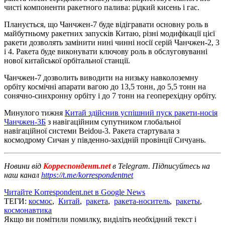
чисті компоненти ракетного палива: рідкий кисень і гас.
Планується, що Чанчжен-7 буде відігравати основну роль в
майбутньому ракетних запусків Китаю, різні модифікації цієї
ракети дозволять замінити нині чинні носії серій Чанчжен-2, 3
і 4. Ракета буде виконувати ключову роль в обслуговуванні
нової китайської орбітальної станції.
Чанчжен-7 дозволить виводити на низьку навколоземну
орбіту космічні апарати вагою до 13,5 тонн, до 5,5 тонн на
сонячно-синхронну орбіту і до 7 тонн на геоперехідну орбіту.
Минулого тижня
Китай здійснив успішний пуск ракети-носія
Чанчжен-3Б
з навігаційним супутником глобальної
навігаційної системи Beidou-3. Ракета стартувала з
космодрому Сичан у південно-західній провінції Сичуань.
Новини від
Корреспондент.net
в Telegram. Підписуйтесь на
наш канал
https://t.me/korrespondentnet
Читайте Korrespondent.net в Google News
ТЕГИ:
космос
,
Китай
,
ракета
,
ракета-носитель
,
ракеты
,
космонавтика
Якщо ви помітили помилку, виділіть необхідний текст і