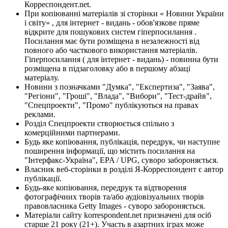
Корреспондент.net.
При копіюванні матеріалів зі сторінки « Новини України
і світу» , для інтернет - видань - обов'язкове пряме
відкрите для пошукових систем гіперпосилання .
Посилання має бути розміщена в незалежності від
повного або часткового використання матеріалів.
Гіперпосилання ( для інтернет - видань) - повинна бути
розміщена в підзаголовку або в першому абзаці
матеріалу.
Новини з позначками "Думка", "Експертиза", "Заява",
"Регіони", "Гроші", "Влада", "Вибори", "Тест-драйв",
"Спецпроекти", "Промо" публікуються на правах
реклами.
Розділ Спецпроекти створюється спільно з
комерційними партнерами.
Будь яке копіювання, публікація, передрук, чи наступне
поширення інформації, що містить посилання на
"Інтерфакс-Україна", EPA / UPG, суворо забороняється.
Власник веб-сторінки в розділі Я-Корреспондент є автор
публікації.
Будь-яке копіювання, передрук та відтворення
фотографічних творів та/або аудіовізуальних творів
правовласника Getty Images - суворо забороняється.
Матеріали сайту korrespondent.net призначені для осіб
старше 21 року (21+). Участь в азартних іграх може