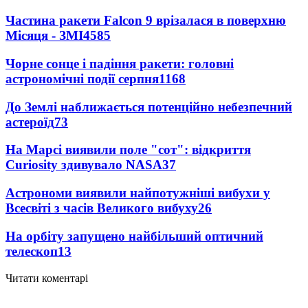
Частина ракети Falcon 9 врізалася в поверхню
Місяця - ЗМІ
4585
Чорне сонце і падіння ракети: головні
астрономічні події серпня
1168
До Землі наближається потенційно небезпечний
астероїд
73
На Марсі виявили поле "сот": відкриття
Curiosity здивувало NASA
37
Астрономи виявили найпотужніші вибухи у
Всесвіті з часів Великого вибуху
26
На орбіту запущено найбільший оптичний
телескоп
13
Читати коментарі