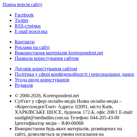
Повна версія сайту
Facebook
Twitter
RSS-стрічки
E-mail розсилка
Контакти
Реклама на сайті
Використання матеріалів korrespondent.net
Правила користування сайтом
Договір користування сайтом
Політика у сфері конфіденційності і персональних даних
Угода щодо користування
Редакція
© 2000-2026, Korrespondent.net
Суб'єкт у сфері онлайн-медіа Назва онлайн-медіа –
«КореспонденТ.net» Адреса: 02091, місто Київ,
ХАРКІВСЬКЕ ШОСЕ, будинок 172-Б, офіс 208/1 E-mail:
sunlight@mediadim.com.ua
Телефон: 044-205-43-00
Ідентифікатор медіа – R40-06068
Використання будь-яких матеріалів, розміщених на
сайті, дозволяється за умови посилання на