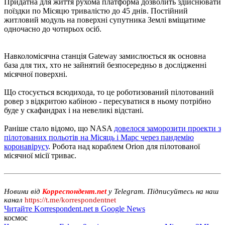
Придатна для життя рухома платформа дозволить здійснювати
поїздки по Місяцю тривалістю до 45 днів. Постійний
житловий модуль на поверхні супутника Землі вміщатиме
одночасно до чотирьох осіб.
Навколомісячна станція Gateway замислюється як основна
база для тих, хто не зайнятий безпосередньо в дослідженні
місячної поверхні.
Що стосується всюдихода, то це роботизований пілотований
ровер з відкритою кабіною - пересуватися в ньому потрібно
буде у скафандрах і на невеликі відстані.
Раніше стало відомо, що NASA
довелося заморозити проекти з
пілотованих польотів на Місяць і Марс через пандемію
коронавірусу
. Робота над кораблем Orion для пілотованої
місячної місії триває.
Новини від
Корреспондент.net
у Telegram. Підписуйтесь на наш
канал
https://t.me/korrespondentnet
Читайте Korrespondent.net в Google News
космос