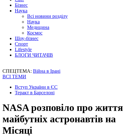
Бізнес
Наука
Всі новини розділу
Наука
Медицина
Космос
Шоу-бізнес
Спорт
Lifestyle
БЛОГИ ЧИТАЧІВ
СПЕЦТЕМА:
Війна в Ірані
ВСІ ТЕМИ
Вступ України в ЄС
Теракт в Барселоні
NASA розповіло про життя
майбутніх астронавтів на
Місяці