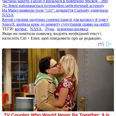
Частина ракети Falcon 9 врізалася в поверхню Місяця - ЗМІ
До Землі наближається потенційно небезпечний астероїд
На Марсі виявили поле "сот": відкриття Curiosity здивувало
NASA
Китай створив надтонкі сонячні панелі для космосу й одягу
SpaceX зробила крок до ремонту супутників прямо на орбіті
ТЕГИ:
космос
,
NASA
,
Луна
,
освоение космоса
Якщо ви помітили помилку, виділіть необхідний текст і
натисніть Ctrl + Enter, щоб повідомити про це редакцію.